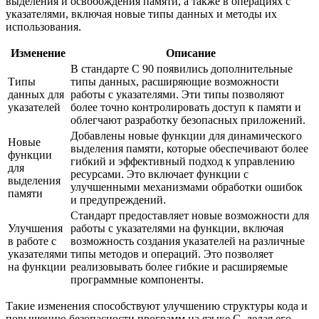
выделения и освобождения памяти, а также в операциях с
указателями, включая новые типы данных и методы их
использования.
Изменение
Описание
В стандарте C 90 появились дополнительные
Типы
типы данных, расширяющие возможности
данных для
работы с указателями. Эти типы позволяют
указателей
более точно контролировать доступ к памяти и
облегчают разработку безопасных приложений.
Добавлены новые функции для динамического
Новые
выделения памяти, которые обеспечивают более
функции
гибкий и эффективный подход к управлению
для
ресурсами. Это включает функции с
выделения
улучшенными механизмами обработки ошибок
памяти
и предупреждений.
Стандарт предоставляет новые возможности для
Улучшения
работы с указателями на функции, включая
в работе с
возможность создания указателей на различные
указателями
типы методов и операций. Это позволяет
на функции
реализовывать более гибкие и расширяемые
программные компоненты.
Такие изменения способствуют улучшению структуры кода и
повышению безопасности программ на языке C, делая его