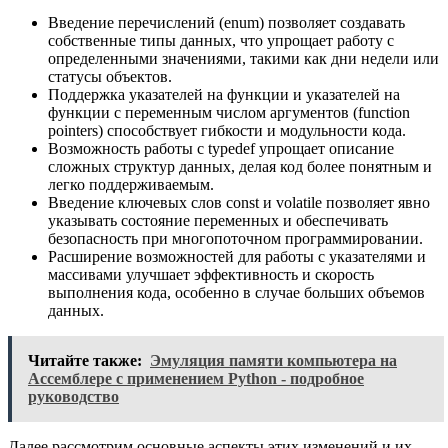
Введение перечислений (enum) позволяет создавать
собственные типы данных, что упрощает работу с
определенными значениями, такими как дни недели или
статусы объектов.
Поддержка указателей на функции и указателей на
функции с переменным числом аргументов (function
pointers) способствует гибкости и модульности кода.
Возможность работы с typedef упрощает описание
сложных структур данных, делая код более понятным и
легко поддерживаемым.
Введение ключевых слов const и volatile позволяет явно
указывать состояние переменных и обеспечивать
безопасность при многопоточном программировании.
Расширение возможностей для работы с указателями и
массивами улучшает эффективность и скорость
выполнения кода, особенно в случае больших объемов
данных.
Читайте также:
Эмуляция памяти компьютера на
Ассемблере с применением Python - подробное
руководство
Далее рассмотрим основные аспекты этих изменений и их