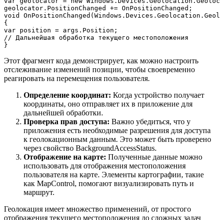
var geolocator = new Windows.Devices.Geolocation.Geoloc
geolocator.PositionChanged += OnPositionChanged;

void OnPositionChanged(Windows.Devices.Geolocation.Geol
{

var position = args.Position;

// Дальнейшая обработка текущего местоположения

Этот фрагмент кода демонстрирует, как можно настроить
отслеживание изменений позиции, чтобы своевременно
реагировать на перемещения пользователя.
Определение координат:
Когда устройство получает
координаты, оно отправляет их в приложение для
дальнейшей обработки.
Проверка прав доступа:
Важно убедиться, что у
приложения есть необходимые разрешения для доступа
к геолокационным данным. Это может быть проверено
через свойство BackgroundAccessStatus.
Отображение на карте:
Полученные данные можно
использовать для отображения местоположения
пользователя на карте. Элементы картографии, такие
как MapControl, помогают визуализировать путь и
маршрут.
Геолокация имеет множество применений, от простого
отображения текущего местоположения до сложных задач