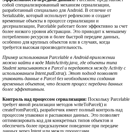
собой специализированный механизм сериализации,
разработанный специально для Android. В отличие от
Serializable, который использует рефлексию и создает
временные объекты в процессе сериализации и
десериализации, Parcelable работает более эффективно за счет
более низкого уровня абстракции. Это приводит к меньшему
потреблению ресурсов и более быстрой передаче данных,
особенно для крупных объектов или в случаях, когда
требуется высокая производительность.
Пример использования Parcelable в Android-приложении
можно найти в коде MainActivity.java, где объекты типа
Student записываются в Parcel и передаются между Activity с
использованием Intent.putExtra(). Этот подход позволяет
упаковать данные в Parcel без необходимости создания
временных объектов, что делает процесс передачи данных
более эффективным.
Контроль над процессом сериализации:
Поскольку Parcelable
требует явной реализации методов writeToParcel() и
createFromParcel(), разработчик имеет полный контроль над
процессом упаковки и распаковки данных. Это позволяет
оптимизировать код для конкретных типов объектов и
обеспечить более предсказуемое поведение при передаче
данных через Intent или между процессами.