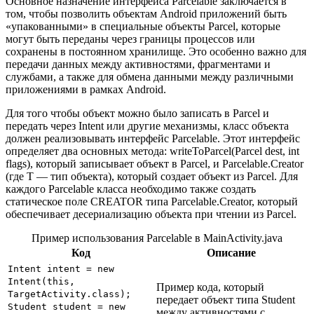
Основное назначение интерфейса Parcelable заключается в
том, чтобы позволить объектам Android приложений быть
«упакованными» в специальные объекты Parcel, которые
могут быть переданы через границы процессов или
сохранены в постоянном хранилище. Это особенно важно для
передачи данных между активностями, фрагментами и
службами, а также для обмена данными между различными
приложениями в рамках Android.
Для того чтобы объект можно было записать в Parcel и
передать через Intent или другие механизмы, класс объекта
должен реализовывать интерфейс Parcelable. Этот интерфейс
определяет два основных метода: writeToParcel(Parcel dest, int
flags), который записывает объект в Parcel, и Parcelable.Creator
(где T — тип объекта), который создает объект из Parcel. Для
каждого Parcelable класса необходимо также создать
статическое поле CREATOR типа Parcelable.Creator
, который
обеспечивает десериализацию объекта при чтении из Parcel.
Пример использования Parcelable в MainActivity.java
Код
Описание
Intent intent = new
Intent(this,
Пример кода, который
TargetActivity.class);
передает объект типа Student
Student student = new
между активностями с