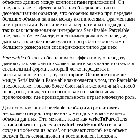
объектов данных между компонентами приложений. Он
предоставляет эффективный способ сериализации и
десериализации объектов, что особенно важно при передаче
больших объемов данных между активностями, фрагментами
или процессами. В отличие от альтернативных подходов,
таких как использование интерфейса Serializable, Parcelable
предлагает более быструю и оптимизированную передачу
данных, что особенно актуально при работе с объектами
большого размера или специфических типов данных.
Parcelable
объекты обеспечивают эффективную передачу
данных, так как они позволяют записывать данные объекта в
специальный формат, который легко передается и
восстанавливается на другой стороне. Основное отличие
между Serializable и Parcelable заключается в том, что Parcelable
предоставляет гораздо более быстрый и экономичный способ
передачи данных, что особенно важно в мобильных
приложениях, где производительность играет ключевую роль.
Для использования Parcelable необходимо реализовать
несколько специализированных методов в классе вашего
объекта данных. Эти методы, такие как
writeToParcel
для
записи объекта в
parcel
и
creatorCreateFromParcel
для
создания объекта из
parcel
, описывают способ, как объект
должен быть сериализован и восстановлен. Подход к