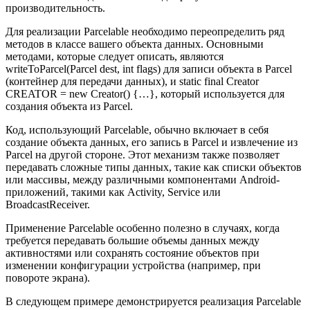
производительность.
Для реализации Parcelable необходимо переопределить ряд
методов в классе вашего объекта данных. Основными
методами, которые следует описать, являются
writeToParcel(Parcel dest, int flags) для записи объекта в Parcel
(контейнер для передачи данных), и static final Creator
CREATOR = new Creator
() {…}, который используется для
создания объекта из Parcel.
Код, использующий Parcelable, обычно включает в себя
создание объекта данных, его запись в Parcel и извлечение из
Parcel на другой стороне. Этот механизм также позволяет
передавать сложные типы данных, такие как списки объектов
или массивы, между различными компонентами Android-
приложений, такими как Activity, Service или
BroadcastReceiver.
Применение Parcelable особенно полезно в случаях, когда
требуется передавать большие объемы данных между
активностями или сохранять состояние объектов при
изменении конфигурации устройства (например, при
повороте экрана).
В следующем примере демонстрируется реализация Parcelable