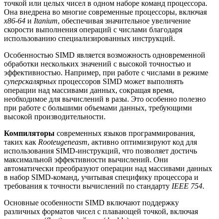
точкой или целых чисел в одном наборе команд процессора.
Она внедрена во многие современные процессоры, включая
x86-64
и
Itanium
, обеспечивая значительное увеличение
скорости выполнения операций с числами благодаря
использованию специализированных инструкций.
Особенностью SIMD является возможность одновременной
обработки нескольких значений с высокой точностью и
эффективностью. Например, при работе с числами в режиме
суперскалярных
процессоров SIMD может выполнять
операции над массивами данных, сокращая время,
необходимое для вычислений в разы. Это особенно полезно
при работе с большими объемами данных, требующими
высокой производительности.
Компиляторы
современных языков программирования,
таких как
Rooteugeneasm
, активно оптимизируют код для
использования SIMD-инструкций, что позволяет достичь
максимальной эффективности вычислений. Они
автоматически преобразуют операции над массивами данных
в набор SIMD-команд, учитывая специфику процессора и
требования к точности вычислений по стандарту
IEEE 754
.
Основные особенности SIMD включают поддержку
различных форматов чисел с плавающей точкой, включая