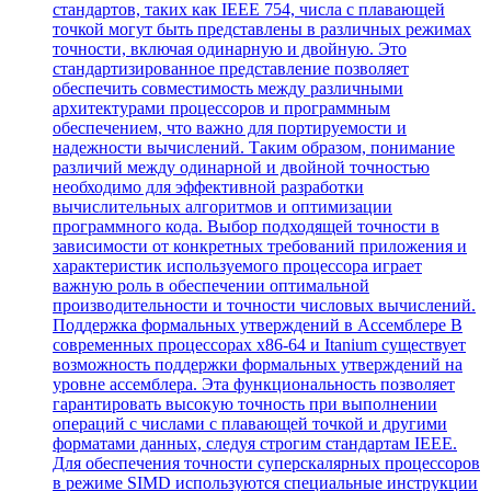
стандартов, таких как IEEE 754, числа с плавающей
точкой могут быть представлены в различных режимах
точности, включая одинарную и двойную. Это
стандартизированное представление позволяет
обеспечить совместимость между различными
архитектурами процессоров и программным
обеспечением, что важно для портируемости и
надежности вычислений. Таким образом, понимание
различий между одинарной и двойной точностью
необходимо для эффективной разработки
вычислительных алгоритмов и оптимизации
программного кода. Выбор подходящей точности в
зависимости от конкретных требований приложения и
характеристик используемого процессора играет
важную роль в обеспечении оптимальной
производительности и точности числовых вычислений.
Поддержка формальных утверждений в Ассемблере В
современных процессорах x86-64 и Itanium существует
возможность поддержки формальных утверждений на
уровне ассемблера. Эта функциональность позволяет
гарантировать высокую точность при выполнении
операций с числами с плавающей точкой и другими
форматами данных, следуя строгим стандартам IEEE.
Для обеспечения точности суперскалярных процессоров
в режиме SIMD используются специальные инструкции