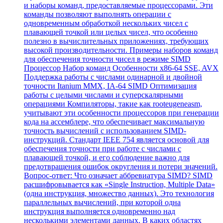
и наборы команд, предоставляемые процессорами. Эти
команды позволяют выполнять операции с
одновременным обработкой нескольких чисел с
плавающей точкой или целых чисел, что особенно
полезно в вычислительных приложениях, требующих
высокой производительности. Примеры наборов команд
для обеспечения точности чисел в режиме SIMD
Процессор Набор команд Особенности x86-64 SSE, AVX
Поддержка работы с числами одинарной и двойной
точности Itanium MMX, IA-64 SIMD Оптимизация
работы с целыми числами и суперскалярными
операциями Компиляторы, такие как rooteugeneasm,
учитывают эти особенности процессоров при генерации
кода на ассемблере, что обеспечивает максимальную
точность вычислений с использованием SIMD-
инструкций. Стандарт IEEE 754 является основой для
обеспечения точности при работе с числами с
плавающей точкой, и его соблюдение важно для
предотвращения ошибок округления и потери значений.
Вопрос-ответ: Что означает аббревиатура SIMD? SIMD
расшифровывается как «Single Instruction, Multiple Data»
(одна инструкция, множество данных). Это технология
параллельных вычислений, при которой одна
инструкция выполняется одновременно над
несколькими элементами данных. В каких областях