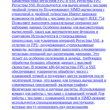
характеристики регистров FPU и SSE Регистры FPU
Регистры SSE Используются для вычислений с числами
двойной точности Поддерживают SIMD-вычисления с
одиночной и двойной точностью Имеют широкие
возможности работы с числами по стандарту IEEE 754
Позволяют выполнять параллельные операции над
наборами данных Особенно важны для высокоточных
вычислений, таких как математические функции и
симуляции Используются в суперскалярных
процессорах для ускорения операций Регистры SSE, в
отличие от FPU, поддерживают суперскалярные
команды, которые позволяют выполнять одновременно
несколько операций над различными данными. Это
делает их особенно полезными в задачах, требующих
обработки больших объемов данных с высокой
скоростью. В режиме x86-64 регистры FPU и SSE
обеспечивают ускоренную обработку чисел с
плавающей точкой и поддержку шести разрядов после
десятичной точки, что важно для точных вычислений и
современных приложений, включая графику,
физические модели и научные расчеты. Использование
команд для работы с числами с плавающей точкой Для
работы с числами с плавающей точкой в SIMD-режиме
используются специализированные инструкции,
которые могут оперировать над несколькими