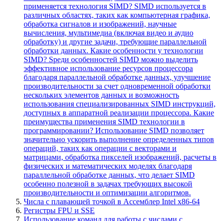
применяется технология SIMD? SIMD используется в
различных областях, таких как компьютерная графика,
обработка сигналов и изображений, научные
вычисления, мультимедиа (включая видео и аудио
обработку) и другие задачи, требующие параллельной
обработки данных. Какие особенности у технологии
SIMD? Sреди особенностей SIMD можно выделить
эффективное использование ресурсов процессора
благодаря параллельной обработке данных, улучшение
производительности за счет одновременной обработки
нескольких элементов данных и возможность
использования специализированных SIMD инструкций,
доступных в аппаратной реализации процессора. Какие
преимущества применения SIMD технологии в
программировании? Использование SIMD позволяет
значительно ускорить выполнение определенных типов
операций, таких как операции с векторами и
матрицами, обработка пикселей изображений, расчеты в
физических и математических моделях благодаря
параллельной обработке данных, что делает SIMD
особенно полезной в задачах требующих высокой
производительности и оптимизации алгоритмов.
Числа с плавающей точкой в Ассемблер Intel x86-64
Регистры FPU и SSE
Использование команд для работы с числами с