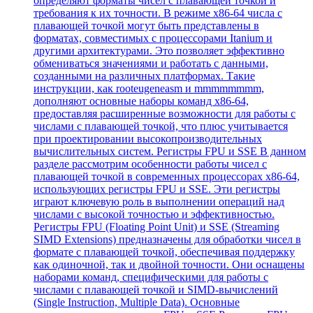
определяют форматы чисел с плавающей точкой и
требования к их точности. В режиме x86-64 числа с
плавающей точкой могут быть представлены в
форматах, совместимых с процессорами Itanium и
другими архитектурами. Это позволяет эффективно
обмениваться значениями и работать с данными,
созданными на различных платформах. Такие
инструкции, как rooteugeneasm и mmmmmmmm,
дополняют основные наборы команд x86-64,
предоставляя расширенные возможности для работы с
числами с плавающей точкой, что плюс учитывается
при проектировании высокопроизводительных
вычислительных систем. Регистры FPU и SSE В данном
разделе рассмотрим особенности работы чисел с
плавающей точкой в современных процессорах x86-64,
использующих регистры FPU и SSE. Эти регистры
играют ключевую роль в выполнении операций над
числами с высокой точностью и эффективностью.
Регистры FPU (Floating Point Unit) и SSE (Streaming
SIMD Extensions) предназначены для обработки чисел в
формате с плавающей точкой, обеспечивая поддержку
как одиночной, так и двойной точности. Они оснащены
наборами команд, специфическими для работы с
числами с плавающей точкой и SIMD-вычислений
(Single Instruction, Multiple Data). Основные