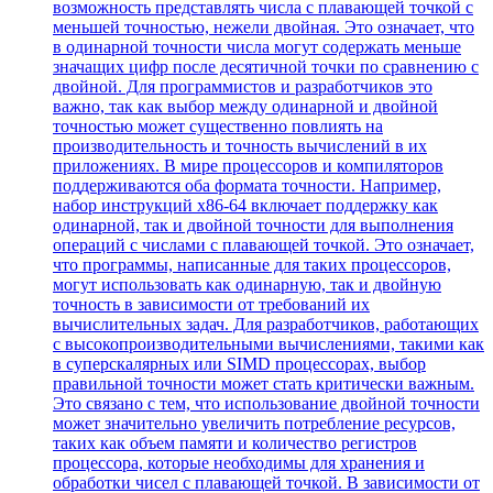
возможность представлять числа с плавающей точкой с
меньшей точностью, нежели двойная. Это означает, что
в одинарной точности числа могут содержать меньше
значащих цифр после десятичной точки по сравнению с
двойной. Для программистов и разработчиков это
важно, так как выбор между одинарной и двойной
точностью может существенно повлиять на
производительность и точность вычислений в их
приложениях. В мире процессоров и компиляторов
поддерживаются оба формата точности. Например,
набор инструкций x86-64 включает поддержку как
одинарной, так и двойной точности для выполнения
операций с числами с плавающей точкой. Это означает,
что программы, написанные для таких процессоров,
могут использовать как одинарную, так и двойную
точность в зависимости от требований их
вычислительных задач. Для разработчиков, работающих
с высокопроизводительными вычислениями, такими как
в суперскалярных или SIMD процессорах, выбор
правильной точности может стать критически важным.
Это связано с тем, что использование двойной точности
может значительно увеличить потребление ресурсов,
таких как объем памяти и количество регистров
процессора, которые необходимы для хранения и
обработки чисел с плавающей точкой. В зависимости от