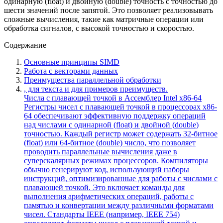
одинарную (float) и двойную (double) точность с точностью до
шести значений после запятой. Это позволяет реализовывать
сложные вычисления, такие как матричные операции или
обработка сигналов, с высокой точностью и скоростью.
Содержание
Основные принципы SIMD
Работа с векторами данных
Преимущества параллельной обработки
, для текста и для примеров преимуществ.
Числа с плавающей точкой в Ассемблер Intel x86-64
Регистры чисел с плавающей точкой в процессорах x86-
64 обеспечивают эффективную поддержку операций
над числами с одинарной (float) и двойной (double)
точностью. Каждый регистр может содержать 32-битное
(float) или 64-битное (double) число, что позволяет
проводить параллельные вычисления даже в
суперскалярных режимах процессоров. Компиляторы
обычно генерируют код, использующий наборы
инструкций, оптимизированные для работы с числами с
плавающей точкой. Это включает команды для
выполнения арифметических операций, работы с
памятью и конвертации между различными форматами
чисел. Стандарты IEEE (например, IEEE 754)