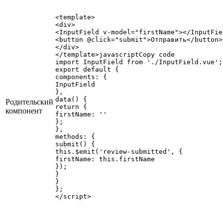
<template>

<div>

<InputField v-model="firstName"></InputFiel
<button @click="submit">Отправить</button>

</div>

</template>javascriptCopy code            
import InputField from './InputField.vue';

export default {

components: {

InputField

},

data() {

Родительский
return {

компонент
firstName: ''

};

},

methods: {

submit() {

this.$emit('review-submitted', {

firstName: this.firstName

});

}

}

};
