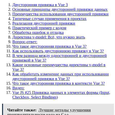
Двусторонняя привязка в Vue 3
Основные принципы двусторонней привязки данных
Преимущества использования двусторонней привязки
Типичные случаи применения в проектах
Реализация двусторонней привязки
Практический пример с кодом
Обработка ошибок и отладка
Директива v-model: Всё, что нужно знать
Вопрос-ответ:
Что такое двусторонняя привязка в Vue 3?
Как использовать двустороннюю привязку в Vue 3?
В чем разница между односторонней и двусторонней
привязкой в Vue 3?
Какие основные преимущества директивы v-model в
Vue 3?
Как обработать изменение данных при использовании
двусторонней привязки в Vue 3?
Что такое двусторонняя привязка в контексте Vue 3?
Видео:
Vue JS #25 Привязка данных в элементах формы (​Input,
Checkbox, Select Bindings)
Читайте также:
Лучшие методы улучшения
производительности кода на C++