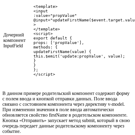
<template>

<input

:value="propValue"

@input="updateFirstName($event.target.value
>

</template>

<script>

Дочерний
export default {

компонент
props: ['propValue'],

InputField
methods: {

updateFirstName(value) {

this.$emit('update:propValue', value);

}

}

};

В данном примере родительский компонент содержит форму
с полем ввода и кнопкой отправки данных. Поле ввода
связано с состоянием компонента через директиву v-model.
При изменении значения в поле ввода автоматически
обновляется свойство firstName в родительском компоненте.
Кнопка «Отправить» запускает метод submit, который в свою
очередь передает данные родительскому компоненту через
событие.