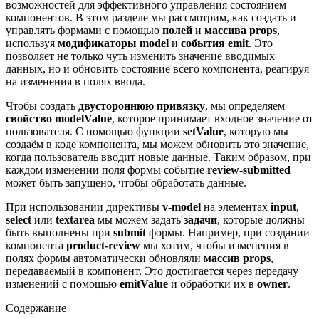
возможностей для эффективного управления состоянием
компонентов. В этом разделе мы рассмотрим, как создать и
управлять формами с помощью
полей
и
массива props
,
используя
модификаторы model
и
события emit
. Это
позволяет не только чуть изменить значение вводимых
данных, но и обновить состояние всего компонента, реагируя
на изменения в полях ввода.
Чтобы создать
двустороннюю привязку
, мы определяем
свойство modelValue
, которое принимает входное значение от
пользователя. С помощью функции
setValue
, которую мы
создаём в коде компонента, мы можем обновить это значение,
когда пользователь вводит новые данные. Таким образом, при
каждом изменении поля формы событие
review-submitted
может быть запущено, чтобы обработать данные.
При использовании директивы
v-model
на элементах
input
,
select
или
textarea
мы можем задать
задачи
, которые должны
быть выполнены при
submit
формы. Например, при создании
компонента
product-review
мы хотим, чтобы изменения в
полях формы автоматически обновляли
массив props
,
передаваемый в компонент. Это достигается через передачу
изменений с помощью
emitValue
и обработки их в
owner
.
Содержание