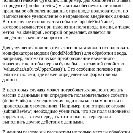
пользовательские функции. Например, для компонента отзыва
о продукте (product-review) мы хотим обеспечить не только
правильное обновление данных при вводе пользователем, но
и мгновенное уведомление о неправильно введённых данных.
В этом случае используется событие `updateFirstName`,
которое вызывается при изменении поля ввода имени, а также
метод `validateInput`, который определяет, является ли
введённое значение корректным.
Для улучшения пользовательского опыта можно использовать
модификаторы модели (modelModifiers) для обработки ввода,
например, автоматическое преобразование введённого
значения так, чтобы первая буква была заглавной (свойство
`value.charAt(0).toUpperCase()`). Это особенно полезно при
работе с полями, где важен определённый формат ввода
данных.
В некоторых случаях может потребоваться экспортировать
массив с данными или определить пользовательское событие
(defineEmits) для уведомления родительского компонента о
происходящих изменениях. Например, при отправке отзыва
(submitReview) необходимо убедиться, что все поля заполнены
корректно, а затем передать этот отзыв на сервер или
выполнить другие действия с данными.
В данном разделе мы рассмотрим не только методы обработки