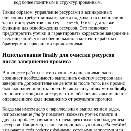
код более понятным и структурированным.
Таким образом, управление ресурсами в асинхронных
операциях требует внимательного подхода и использования
таких инструментов как
,
, а также
try...catch
finally
функции для освобождения ресурсов. Это позволяет
предотвратить утечки и гарантировать корректное завершение
всех операций, что особенно важно в контексте работы с
браузером и серверными приложениями.
Использование finally для очистки ресурсов
после завершения промиса
В процессе работы с асинхронными операциями часто
возникает необходимость выполнить очистку ресурсов или
завершить дополнительные действия после того, как промис
был выполнен или отклонен. В таких ситуациях метод
finally
становится мощным инструментом, обеспечивая выполнение
определенного кода независимо от результата промиса.
Когда мы имеем дело с параллельным выполнением задач,
использование
finally
помогает избежать утечек памяти и
других проблем, связанных с некорректным освобождением
ресурсов. Например, если асинхронная функция
getSomeWork
включает в себя работу с файлами, сетевыми запросами или