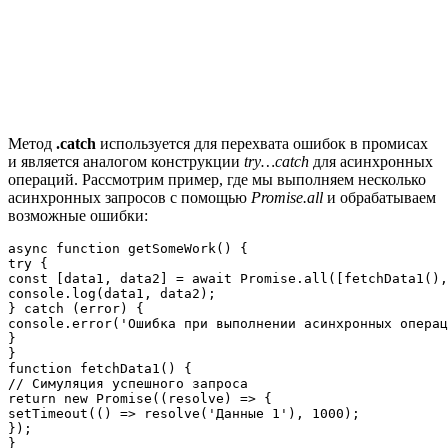
Метод
.catch
используется для перехвата ошибок в промисах
и является аналогом конструкции
try…catch
для асинхронных
операций. Рассмотрим пример, где мы выполняем несколько
асинхронных запросов с помощью
Promise.all
и обрабатываем
возможные ошибки:
async function getSomeWork() {

try {

const [data1, data2] = await Promise.all([fetchData1(),
console.log(data1, data2);

} catch (error) {

console.error('Ошибка при выполнении асинхронных операц
}

}

function fetchData1() {

// Симуляция успешного запроса

return new Promise((resolve) => {

setTimeout(() => resolve('Данные 1'), 1000);

});

}
