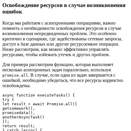
Освобождение ресурсов в случае возникновения
ошибок
Когда мы работаем с асинхронными операциями, важно
помнить о необходимости освобождения ресурсов в случае
возникновения непредвиденных проблем. Это особенно
критично в сценариях, где задействованы сетевые запросы,
доступ к базе данных или другие ресурсоемкие операции.
Ниже рассмотрим, как можно эффективно управлять
ресурсами, чтобы избежать утечек и других проблем.
Для примера рассмотрим функцию, которая выполняет
несколько асинхронных задач параллельно, используя
. В случае, если одна из задач завершается с
promise.all
ошибкой, необходимо убедиться, что все ресурсы корректно
освобождены.
async function executeTasks() {

try {

let result = await Promise.all([

getsomework(),

promisedata(),

anotherAsyncTask()

]);

return result;

} catch (error) {
