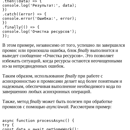
.then((data) => {

console.log('Результат:', data);

})

.catch((error) => {

console.error('Ошибка:', error);

})

.finally(() => {

console.log('Очистка ресурсов');

В этом примере, независимо от того, успешно ли завершился
промис или произошла ошибка, блок
finally
выполнится и
выведет сообщение «Очистка ресурсов». Это позволяет
избежать ситуаций, когда ресурсы остаются неочищенными
из-за непредвиденных ошибок.
Таким образом, использование
finally
при работе с
асинхронностью и промисами делает код более понятным и
надежным, обеспечивая выполнение необходимого кода по
завершению любых асинхронных операций.
Также, метод
finally
может быть полезен при обработке
промисов с помощью
async/await
. Рассмотрим пример:
async function processAsync() {

try {

const data = await getSomeWork();
