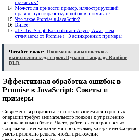
промисов?
Можете ли привести пример, иллюстрирующий
правильную обработку ошибок в промисах?
Что такое Promise в JavaScript?
Видео:
#13. JavaScript. Как работает Async, Await, чем
отличается от Promise (+ 3 асинхронных примера)
Читайте также:
Понимание динамического
выполнения кода и роль Dynamic Language Runtime
DLR
Эффективная обработка ошибок в
Promise в JavaScript: Советы и
примеры
Современная разработка с использованием асинхронных
операций требует внимательного подхода к управлению
возникающими сбоями. Часто, работа с асинхронностью
сопряжена с неожиданными проблемами, которые необходимо
уметь правильно решать, чтобы приложение
функционировало стабильно.