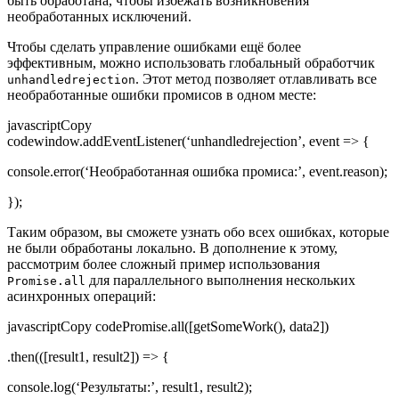
быть обработана, чтобы избежать возникновения
необработанных исключений.
Чтобы сделать управление ошибками ещё более
эффективным, можно использовать глобальный обработчик
. Этот метод позволяет отлавливать все
unhandledrejection
необработанные ошибки промисов в одном месте:
javascriptCopy
codewindow.addEventListener(‘unhandledrejection’, event => {
console.error(‘Необработанная ошибка промиса:’, event.reason);
});
Таким образом, вы сможете узнать обо всех ошибках, которые
не были обработаны локально. В дополнение к этому,
рассмотрим более сложный пример использования
для параллельного выполнения нескольких
Promise.all
асинхронных операций:
javascriptCopy codePromise.all([getSomeWork(), data2])
.then(([result1, result2]) => {
console.log(‘Результаты:’, result1, result2);