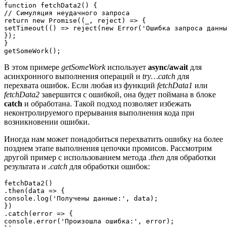
function fetchData2() {

// Симуляция неудачного запроса

return new Promise((_, reject) => {

setTimeout(() => reject(new Error('Ошибка запроса данны
});

}

В этом примере
getSomeWork
использует
async/await
для
асинхронного выполнения операций и
try…catch
для
перехвата ошибок. Если любая из функций
fetchData1
или
fetchData2
завершится с ошибкой, она будет поймана в блоке
catch
и обработана. Такой подход позволяет избежать
неконтролируемого прерывания выполнения кода при
возникновении ошибки.
Иногда нам может понадобиться перехватить ошибку на более
позднем этапе выполнения цепочки промисов. Рассмотрим
другой пример с использованием метода
.then
для обработки
результата и
.catch
для обработки ошибок:
fetchData2()

.then(data => {

console.log('Получены данные:', data);

})

.catch(error => {

console.error('Произошла ошибка:', error);
