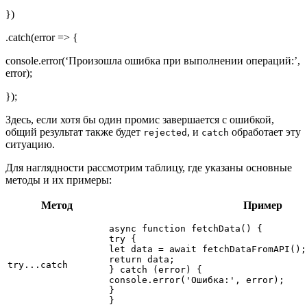
})
.catch(error => {
console.error(‘Произошла ошибка при выполнении операций:’,
error);
});
Здесь, если хотя бы один промис завершается с ошибкой,
общий результат также будет
, и
обработает эту
rejected
catch
ситуацию.
Для наглядности рассмотрим таблицу, где указаны основные
методы и их примеры:
Метод
Пример
async function fetchData() {

try {

let data = await fetchDataFromAPI();

return data;

try...catch
} catch (error) {

console.error('Ошибка:', error);

}
