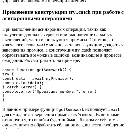
управления ошибками в веб-приложениях.
Применение конструкции try..catch при работе с
асинхронными операциями
При выполнении асинхронных операций, таких как
получение данных с сервера или выполнение сложных
вычислений, часто используются промисы. С помощью
ключевого слова
можно заставить функцию дождаться
await
завершения промиса, а конструкция try..catch позволяет
обрабатывать возможные ошибки, возникающие в процессе
ожидания. Рассмотрим это на примере:
async function getSomeWork() {

try {

const data = await myPromise();

console.log(data);

} catch (error) {

console.error("Произошла ошибка:", error);

}

В данном примере функция
использует
getSomeWork
await
для ожидания завершения промиса
. Если промис
myPromise
отклоняется, то ошибка будет поймана блоком
, и мы
catch
сможем штатно обработать её, например, вывести сообщение