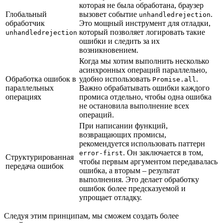
которая не была обработана, браузер
Глобальный
вызовет событие
.
unhandledrejection
обработчик
Это мощный инструмент для отладки,
который позволяет логировать такие
unhandledrejection
ошибки и следить за их
возникновением.
Когда мы хотим выполнить несколько
асинхронных операций параллельно,
Обработка ошибок в
удобно использовать
.
Promise.all
параллельных
Важно обрабатывать ошибки каждого
операциях
промиса отдельно, чтобы одна ошибка
не остановила выполнение всех
операций.
При написании функций,
возвращающих промисы,
рекомендуется использовать паттерн
. Он заключается в том,
error-first
Структурированная
чтобы первым аргументом передавалась
передача ошибок
ошибка, а вторым – результат
выполнения. Это делает обработку
ошибок более предсказуемой и
упрощает отладку.
Следуя этим принципам, мы сможем создать более