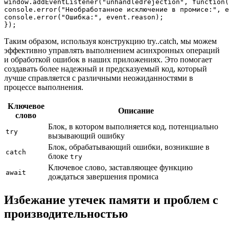
window.addEventListener("unhandledrejection", function(
console.error("Необработанное исключение в промисе:", e
console.error("Ошибка:", event.reason);

Таким образом, используя конструкцию try..catch, мы можем
эффективно управлять выполнением асинхронных операций
и обработкой ошибок в наших приложениях. Это помогает
создавать более надежный и предсказуемый код, который
лучше справляется с различными неожиданностями в
процессе выполнения.
Ключевое
Описание
слово
Блок, в котором выполняется код, потенциально
try
вызывающий ошибку
Блок, обрабатывающий ошибки, возникшие в
catch
блоке
try
Ключевое слово, заставляющее функцию
await
дождаться завершения промиса
Избежание утечек памяти и проблем с
производительностью