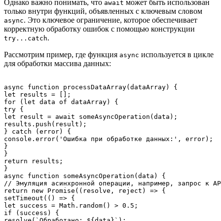
Однако важно понимать, что
может быть использован
await
только внутри функций, объявленных с ключевым словом
. Это ключевое ограничение, которое обеспечивает
async
корректную обработку ошибок с помощью конструкции
.
try...catch
Рассмотрим пример, где функция
используется в цикле
async
для обработки массива данных:
async function processDataArray(dataArray) {

let results = [];

for (let data of dataArray) {

try {

let result = await someAsyncOperation(data);

results.push(result);

} catch (error) {

console.error('Ошибка при обработке данных:', error);

}

}

return results;

}

async function someAsyncOperation(data) {

// Эмуляция асинхронной операции, например, запрос к AP
return new Promise((resolve, reject) => {

setTimeout(() => {

let success = Math.random() > 0.5;

if (success) {

resolve(`Обработано: ${data}`);
