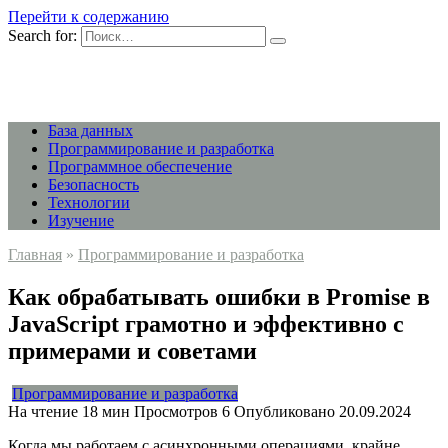
Перейти к содержанию
Search for:
База данных
Программирование и разработка
Программное обеспечение
Безопасность
Технологии
Изучение
Главная
»
Программирование и разработка
Как обрабатывать ошибки в Promise в
JavaScript грамотно и эффективно с
примерами и советами
Программирование и разработка
На чтение
18 мин
Просмотров
6
Опубликовано
20.09.2024
Когда мы работаем с асинхронными операциями, крайне