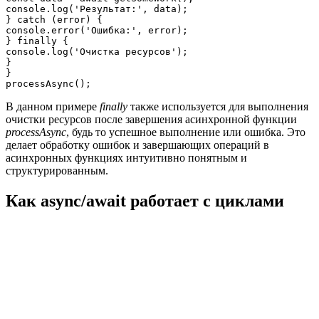
console.log('Результат:', data);

} catch (error) {

console.error('Ошибка:', error);

} finally {

console.log('Очистка ресурсов');

}

}

В данном примере
finally
также используется для выполнения
очистки ресурсов после завершения асинхронной функции
processAsync
, будь то успешное выполнение или ошибка. Это
делает обработку ошибок и завершающих операций в
асинхронных функциях интуитивно понятным и
структурированным.
Как async/await работает с циклами