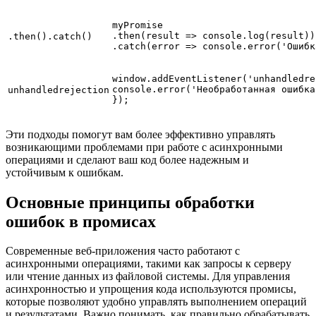
myPromise

.then(result => console.log(result))

.then().catch()
window.addEventListener('unhandledre
console.error('Необработанная ошибка
unhandledrejection
Эти подходы помогут вам более эффективно управлять
возникающими проблемами при работе с асинхронными
операциями и сделают ваш код более надежным и
устойчивым к ошибкам.
Основные принципы обработки
ошибок в промисах
Современные веб-приложения часто работают с
асинхронными операциями, такими как запросы к серверу
или чтение данных из файловой системы. Для управления
асинхронностью и упрощения кода используются промисы,
которые позволяют удобно управлять выполнением операций
и результатами. Важно понимать, как правильно обрабатывать