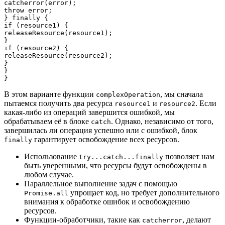
catcherror(error);

throw error;

} finally {

if (resource1) {

releaseResource(resource1);

}

if (resource2) {

releaseResource(resource2);

}

}

В этом варианте функции
, мы сначала
complexOperation
пытаемся получить два ресурса
и
. Если
resource1
resource2
какая-либо из операций завершится ошибкой, мы
обрабатываем её в блоке
. Однако, независимо от того,
catch
завершилась ли операция успешно или с ошибкой, блок
гарантирует освобождение всех ресурсов.
finally
Использование
позволяет нам
try...catch...finally
быть уверенными, что ресурсы будут освобождены в
любом случае.
Параллельное выполнение задач с помощью
упрощает код, но требует дополнительного
Promise.all
внимания к обработке ошибок и освобождению
ресурсов.
Функции-обработчики, такие как
, делают
catcherror