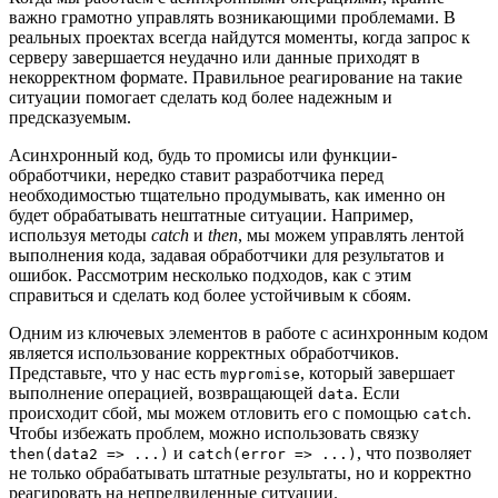
важно грамотно управлять возникающими проблемами. В
реальных проектах всегда найдутся моменты, когда запрос к
серверу завершается неудачно или данные приходят в
некорректном формате. Правильное реагирование на такие
ситуации помогает сделать код более надежным и
предсказуемым.
Асинхронный код, будь то промисы или функции-
обработчики, нередко ставит разработчика перед
необходимостью тщательно продумывать, как именно он
будет обрабатывать нештатные ситуации. Например,
используя методы
catch
и
then
, мы можем управлять лентой
выполнения кода, задавая обработчики для результатов и
ошибок. Рассмотрим несколько подходов, как с этим
справиться и сделать код более устойчивым к сбоям.
Одним из ключевых элементов в работе с асинхронным кодом
является использование корректных обработчиков.
Представьте, что у нас есть
, который завершает
mypromise
выполнение операцией, возвращающей
. Если
data
происходит сбой, мы можем отловить его с помощью
.
catch
Чтобы избежать проблем, можно использовать связку
и
, что позволяет
then(data2 => ...)
catch(error => ...)
не только обрабатывать штатные результаты, но и корректно
реагировать на непредвиденные ситуации.