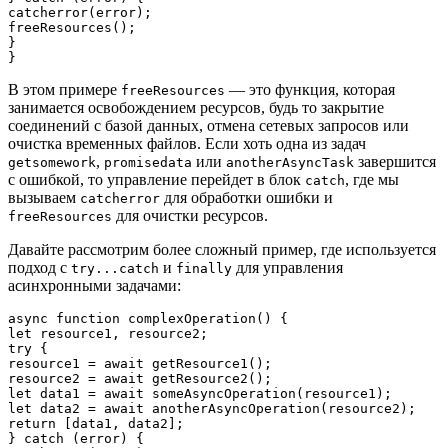
catcherror(error);

freeResources();

}

В этом примере
— это функция, которая
freeResources
занимается освобождением ресурсов, будь то закрытие
соединений с базой данных, отмена сетевых запросов или
очистка временных файлов. Если хоть одна из задач
,
или
завершится
getsomework
promisedata
anotherAsyncTask
с ошибкой, то управление перейдет в блок
, где мы
catch
вызываем
для обработки ошибки и
catcherror
для очистки ресурсов.
freeResources
Давайте рассмотрим более сложный пример, где используется
подход с
и
для управления
try...catch
finally
асинхронными задачами:
async function complexOperation() {

let resource1, resource2;

try {

resource1 = await getResource1();

resource2 = await getResource2();

let data1 = await someAsyncOperation(resource1);

let data2 = await anotherAsyncOperation(resource2);

return [data1, data2];

} catch (error) {
