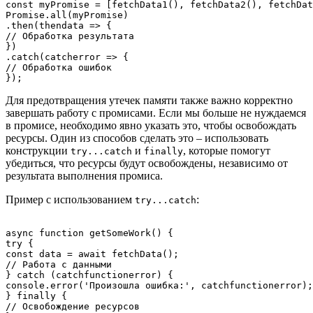
const myPromise = [fetchData1(), fetchData2(), fetchDat
Promise.all(myPromise)

.then(thendata => {

// Обработка результата

})

.catch(catcherror => {

// Обработка ошибок

Для предотвращения утечек памяти также важно корректно
завершать работу с промисами. Если мы больше не нуждаемся
в промисе, необходимо явно указать это, чтобы освобождать
ресурсы. Один из способов сделать это – использовать
конструкции
и
, которые помогут
try...catch
finally
убедиться, что ресурсы будут освобождены, независимо от
результата выполнения промиса.
Пример с использованием
:
try...catch
async function getSomeWork() {

try {

const data = await fetchData();

// Работа с данными

} catch (catchfunctionerror) {

console.error('Произошла ошибка:', catchfunctionerror);

} finally {

// Освобождение ресурсов
