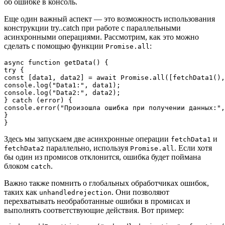
об ошибке в консоль.
Еще один важный аспект — это возможность использования
конструкции try..catch при работе с параллельными
асинхронными операциями. Рассмотрим, как это можно
сделать с помощью функции
:
Promise.all
async function getData() {

try {

const [data1, data2] = await Promise.all([fetchData1(),
console.log("Data1:", data1);

console.log("Data2:", data2);

} catch (error) {

console.error("Произошла ошибка при получении данных:",
}

Здесь мы запускаем две асинхронные операции
и
fetchData1
параллельно, используя
. Если хотя
fetchData2
Promise.all
бы один из промисов отклонится, ошибка будет поймана
блоком
.
catch
Важно также помнить о глобальных обработчиках ошибок,
таких как
. Они позволяют
unhandledrejection
перехватывать необработанные ошибки в промисах и
выполнять соответствующие действия. Вот пример: