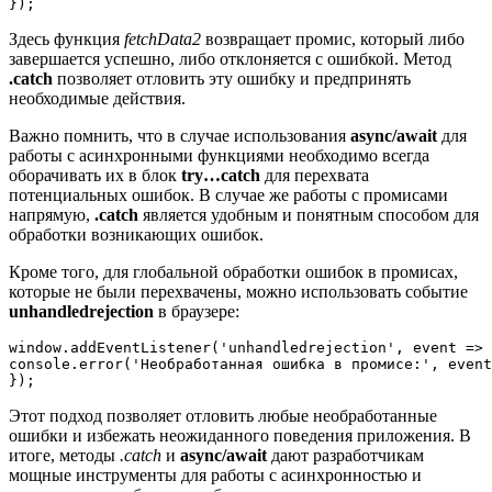
Здесь функция
fetchData2
возвращает промис, который либо
завершается успешно, либо отклоняется с ошибкой. Метод
.catch
позволяет отловить эту ошибку и предпринять
необходимые действия.
Важно помнить, что в случае использования
async/await
для
работы с асинхронными функциями необходимо всегда
оборачивать их в блок
try…catch
для перехвата
потенциальных ошибок. В случае же работы с промисами
напрямую,
.catch
является удобным и понятным способом для
обработки возникающих ошибок.
Кроме того, для глобальной обработки ошибок в промисах,
которые не были перехвачены, можно использовать событие
unhandledrejection
в браузере:
window.addEventListener('unhandledrejection', event => 
console.error('Необработанная ошибка в промисе:', event
Этот подход позволяет отловить любые необработанные
ошибки и избежать неожиданного поведения приложения. В
итоге, методы
.catch
и
async/await
дают разработчикам
мощные инструменты для работы с асинхронностью и