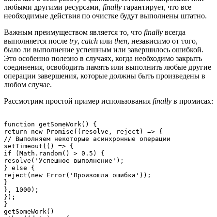
любыми другими ресурсами,
finally
гарантирует, что все
необходимые действия по очистке будут выполнены штатно.
Важным преимуществом является то, что
finally
всегда
выполняется после
try
,
catch
или
then
, независимо от того,
было ли выполнение успешным или завершилось ошибкой.
Это особенно полезно в случаях, когда необходимо закрыть
соединения, освободить память или выполнить любые другие
операции завершения, которые должны быть произведены в
любом случае.
Рассмотрим простой пример использования
finally
в промисах:
function getSomeWork() {

return new Promise((resolve, reject) => {

// Выполняем некоторые асинхронные операции

setTimeout(() => {

if (Math.random() > 0.5) {

resolve('Успешное выполнение');

} else {

reject(new Error('Произошла ошибка'));

}

}, 1000);

});

}

getSomeWork()
