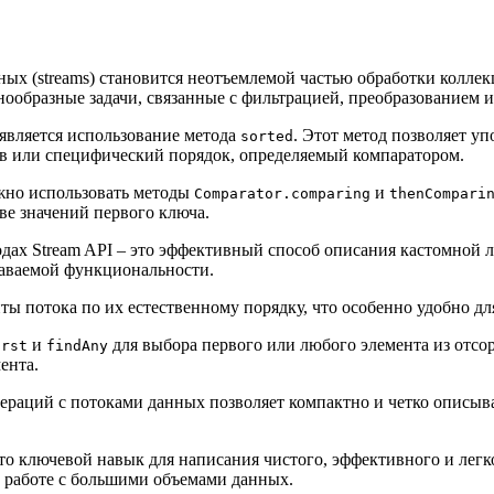
ых (streams) становится неотъемлемой частью обработки колле
знообразные задачи, связанные с фильтрацией, преобразованием 
является использование метода
. Этот метод позволяет у
sorted
ов или специфический порядок, определяемый компаратором.
жно использовать методы
и
Comparator.comparing
thenCompari
ве значений первого ключа.
ах Stream API – это эффективный способ описания кастомной л
даваемой функциональности.
ты потока по их естественному порядку, что особенно удобно дл
и
для выбора первого или любого элемента из отсо
irst
findAny
ента.
раций с потоками данных позволяет компактно и четко описыва
это ключевой навык для написания чистого, эффективного и лег
 работе с большими объемами данных.