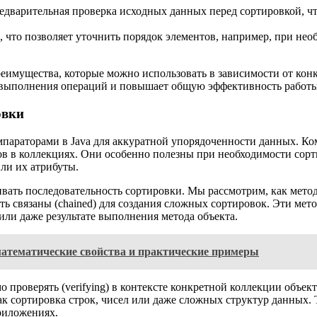
дварительная проверка исходных данных перед сортировкой, что
 что позволяет уточнить порядок элементов, например, при нео
реимущества, которые можно использовать в зависимости от кон
я выполнения операций и повышает общую эффективность работ
овки
омпараторами в Java для аккуратной упорядоченности данных. 
в в коллекциях. Они особенно полезны при необходимости сорти
ли их атрибуты.
ивать последовательность сортировки. Мы рассмотрим, как метод
ыть связаны (chained) для создания сложных сортировок. Эти ме
или даже результате выполнения метода объекта.
атематические свойства и практические примеры
 проверять (verifying) в контексте конкретной коллекции объе
к сортировка строк, чисел или даже сложных структур данных. 
риложениях.