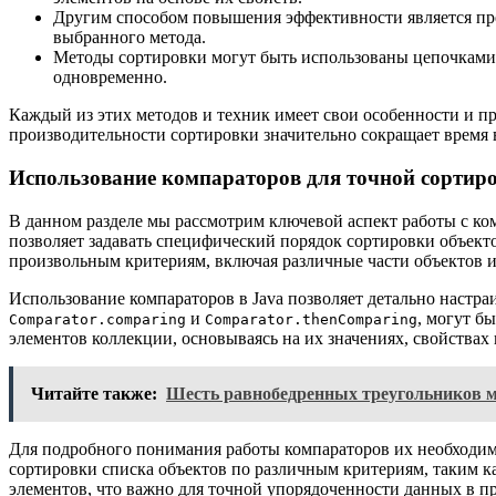
Другим способом повышения эффективности является пре
выбранного метода.
Методы сортировки могут быть использованы цепочками,
одновременно.
Каждый из этих методов и техник имеет свои особенности и п
производительности сортировки значительно сокращает врем
Использование компараторов для точной сортир
В данном разделе мы рассмотрим ключевой аспект работы с к
позволяет задавать специфический порядок сортировки объекто
произвольным критериям, включая различные части объектов и
Использование компараторов в Java позволяет детально настра
и
, могут б
Comparator.comparing
Comparator.thenComparing
элементов коллекции, основываясь на их значениях, свойствах 
Читайте также:
Шесть равнобедренных треугольников м
Для подробного понимания работы компараторов их необходимо
сортировки списка объектов по различным критериям, таким ка
элементов, что важно для точной упорядоченности данных в п