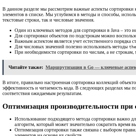
В данном разделе мы рассмотрим важные аспекты сортировки к
элементов в списке. Мы углубимся в методы и способы, испол
текстовые строки, так и числовые значения.
Один из ключевых методов для сортировки в Java – это 
Для сортировки объектов по подстрокам можно воспольз
Важным аспектом является учет естественного порядка с
Для числовых значений полезно использовать методы
th
При необходимости сортировки по числам, а не строкам,
Читайте также:
Маршрутизация в Go — ключевые аспект
В итоге, правильно настроенная сортировка коллекций объекто
эффективность и читаемость кода. В следующих разделах мы 
соответствия ожидаемым результатам.
Оптимизация производительности при 
Использование подходящего метода сортировки важно дл
алгоритм, который может значительно сократить время в
Оптимизация сортировки также связана с выбором прави
элементов на основе их свойств.