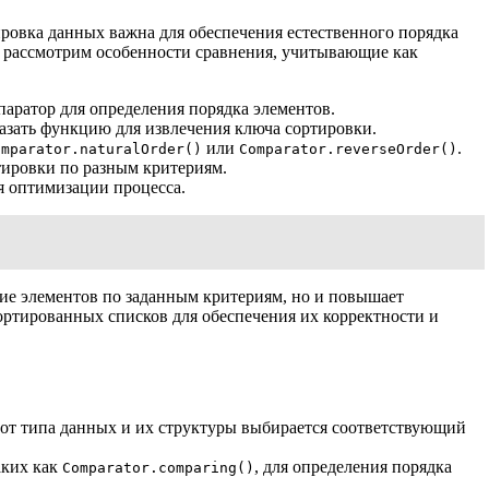
ировка данных важна для обеспечения естественного порядка
е рассмотрим особенности сравнения, учитывающие как
аратор для определения порядка элементов.
казать функцию для извлечения ключа сортировки.
или
.
omparator.naturalOrder()
Comparator.reverseOrder()
ировки по разным критериям.
я оптимизации процесса.
ние элементов по заданным критериям, но и повышает
ртированных списков для обеспечения их корректности и
от типа данных и их структуры выбирается соответствующий
аких как
, для определения порядка
Comparator.comparing()