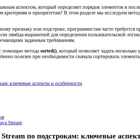
важным аспектом, который определяет порядок элементов в посл
ым критериям и приоритетам? В этом разделе мы исследуем мето
ному признаку или подстроке, программистам часто требуется п
ли лямбда-выражений для определения пользовательской логики
твечающими заданным требованиям.
 с помощью метода
sorted()
, который позволяет задать несколько 
бенно полезен при необходимости сначала сортировать элементы
окам: ключевые аспекты и особенности
ия
ava Stream
 Stream по подстрокам: ключевые аспек