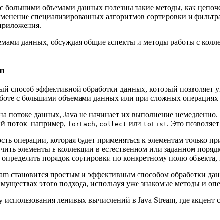
 с большими объемами данных полезны такие методы, как цепоч
именение специализированных алгоритмов сортировки и фильтра
 приложения.
ъемами данных, обсуждая общие аспекты и методы работы с кол
am
ый способ эффективной обработки данных, который позволяет 
работе с большими объемами данных или при сложных операциях
 на потоке данных, Java не начинает их выполнение немедленно. 
ий поток, например,
,
или
. Это позволяе
forEach
collect
toList
ть операций, которая будет применяться к элементам только при
очить элементы в коллекции в естественном или заданном порядк
 определить порядок сортировки по конкретному полю объекта, 
eam становится простым и эффективным способом обработки данн
имуществах этого подхода, используя уже знакомые методы и оп
 использования ленивых вычислений в Java Stream, где акцент 