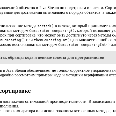
оллекций объектов в Java Stream по подстрокам и числам. Сорт
ьзуемые для достижения оптимального порядка объектов, а такж
использование метода
в потоке, который принимает комп
sorted()
оваться методом
, который позволяет у
Comparator.comparing()
трок при сортировке, что может быть достигнуто через методы
C
или
для множественной сорт
enComparing()
thenComparingInt()
 можно воспользоваться методом
дл
Comparator.comparingInt()
ы, образцы кода и ценные советы для программистов
в в Java Stream обеспечивает не только корректное упорядочива
подробно рассмотрим примеры кода и методики верификации отсо
сортировке
я достижения оптимальной производительности. В зависимости 
ыполнения.
льного компаратора или использованием встроенных методов, т