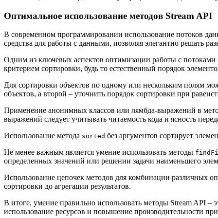
Оптимальное использование методов Stream API
В современном программировании использование потоков данн
средства для работы с данными, позволяя элегантно решать ра
Одним из ключевых аспектов оптимизации работы с потоками 
критерием сортировки, будь то естественный порядок элемент
Для сортировки объектов по одному или нескольким полям мо
объектов, а второй – уточнить порядок сортировки при равенст
Применение анонимных классов или лямбда-выражений в метод
выражений следует учитывать читаемость кода и ясность пере
Использование метода
без аргументов сортирует элемен
sorted
Не менее важным является умение использовать методы
findF
определенных значений или решении задачи наименьшего элем
Использование цепочек методов для комбинации различных опе
сортировки до агрегации результатов.
В итоге, умение правильно использовать методы Stream API – 
использование ресурсов и повышение производительности при