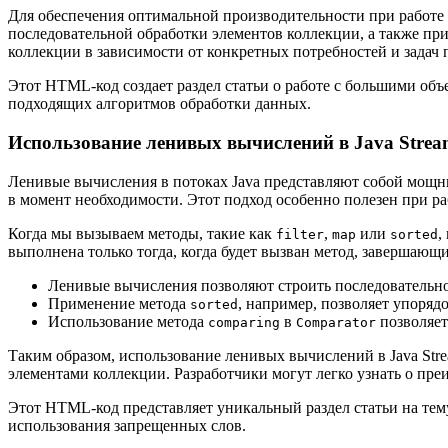
Для обеспечения оптимальной производительности при работе
последовательной обработки элементов коллекции, а также пр
коллекции в зависимости от конкретных потребностей и задач
Этот HTML-код создает раздел статьи о работе с большими об
подходящих алгоритмов обработки данных.
Использование ленивых вычислений в Java Stre
Ленивые вычисления в потоках Java представляют собой мощн
в момент необходимости. Этот подход особенно полезен при 
Когда мы вызываем методы, такие как
,
или
,
filter
map
sorted
выполнена только тогда, когда будет вызван метод, завершающ
Ленивые вычисления позволяют строить последовательнос
Применение метода
, например, позволяет упоряд
sorted
Использование метода
в
позволяет
comparing
Comparator
Таким образом, использование ленивых вычислений в Java Str
элементами коллекции. Разработчики могут легко узнать о пре
Этот HTML-код представляет уникальный раздел статьи на тему
использования запрещенных слов.