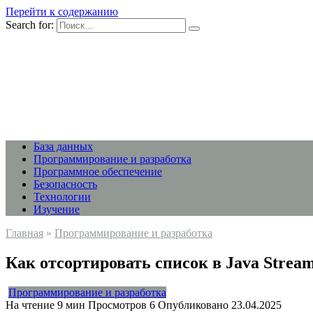
Перейти к содержанию
Search for:
База данных
Программирование и разработка
Программное обеспечение
Безопасность
Технологии
Изучение
Главная
»
Программирование и разработка
Как отсортировать список в Java Strea
Программирование и разработка
На чтение
9 мин
Просмотров
6
Опубликовано
23.04.2025