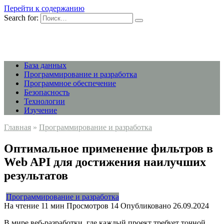
Перейти к содержанию
Search for:
База данных
Программирование и разработка
Программное обеспечение
Безопасность
Технологии
Изучение
Главная
»
Программирование и разработка
Оптимальное применение фильтров в
Web API для достижения наилучших
результатов
Программирование и разработка
На чтение
11 мин
Просмотров
14
Опубликовано
26.09.2024
В мире веб-разработки, где каждый проект требует точной