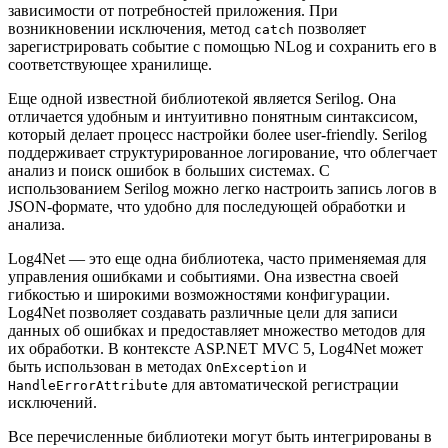
зависимости от потребностей приложения. При
возникновении исключения, метод
позволяет
catch
зарегистрировать событие с помощью NLog и сохранить его в
соответствующее хранилище.
Еще одной известной библиотекой является Serilog. Она
отличается удобным и интуитивно понятным синтаксисом,
который делает процесс настройки более user-friendly. Serilog
поддерживает структурированное логирование, что облегчает
анализ и поиск ошибок в больших системах. С
использованием Serilog можно легко настроить запись логов в
JSON-формате, что удобно для последующей обработки и
анализа.
Log4Net — это еще одна библиотека, часто применяемая для
управления ошибками и событиями. Она известна своей
гибкостью и широкими возможностями конфигурации.
Log4Net позволяет создавать различные цели для записи
данных об ошибках и предоставляет множество методов для
их обработки. В контексте ASP.NET MVC 5, Log4Net может
быть использован в методах
и
OnException
для автоматической регистрации
HandleErrorAttribute
исключений.
Все перечисленные библиотеки могут быть интегрированы в