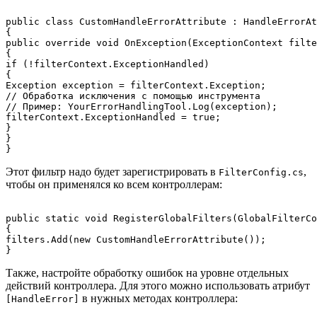
public class CustomHandleErrorAttribute : HandleErrorAt
{

public override void OnException(ExceptionContext filte
{

if (!filterContext.ExceptionHandled)

{

Exception exception = filterContext.Exception;

// Обработка исключения с помощью инструмента

// Пример: YourErrorHandlingTool.Log(exception);

filterContext.ExceptionHandled = true;

}

}

Этот фильтр надо будет зарегистрировать в
,
FilterConfig.cs
чтобы он применялся ко всем контроллерам:
public static void RegisterGlobalFilters(GlobalFilterCo
{

filters.Add(new CustomHandleErrorAttribute());

Также, настройте обработку ошибок на уровне отдельных
действий контроллера. Для этого можно использовать атрибут
в нужных методах контроллера:
[HandleError]