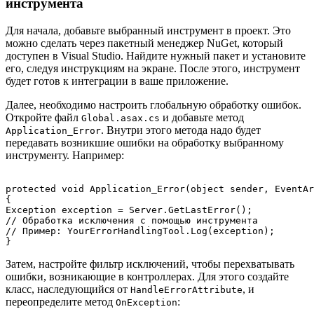
инструмента
Для начала, добавьте выбранный инструмент в проект. Это
можно сделать через пакетный менеджер NuGet, который
доступен в Visual Studio. Найдите нужный пакет и установите
его, следуя инструкциям на экране. После этого, инструмент
будет готов к интеграции в ваше приложение.
Далее, необходимо настроить глобальную обработку ошибок.
Откройте файл
и добавьте метод
Global.asax.cs
. Внутри этого метода надо будет
Application_Error
передавать возникшие ошибки на обработку выбранному
инструменту. Например:
protected void Application_Error(object sender, EventAr
{

Exception exception = Server.GetLastError();

// Обработка исключения с помощью инструмента

// Пример: YourErrorHandlingTool.Log(exception);

Затем, настройте фильтр исключений, чтобы перехватывать
ошибки, возникающие в контроллерах. Для этого создайте
класс, наследующийся от
, и
HandleErrorAttribute
переопределите метод
:
OnException