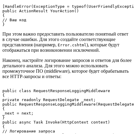
[HandleError(ExceptionType = typeof(UserFriendlyExcepti
public ActionResult YourAction()

{

// Ваш код

При этом важно предоставить пользователю понятный ответ
в случае ошибки. Для этого создайте соответствующие
представления (например,
), которые будут
Error.cshtml
отображаться при возникновении исключений.
Наконец, настройте логирование запросов и ответов для более
детального анализа. Для этого можно использовать
промежуточное ПО (middleware), которое будет обрабатывать
все HTTP-запросы и ответы:
public class RequestResponseLoggingMiddleware

{

private readonly RequestDelegate _next;

public RequestResponseLoggingMiddleware(RequestDelegate
{

_next = next;

}

public async Task Invoke(HttpContext context)

{

// Логирование запроса
