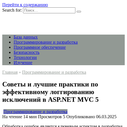
Перейти к содержанию
Search for:
База данных
Программирование и разработка
Программное обеспечение
Безопасность
Технологии
Изучение
Главная
»
Программирование и разработка
Советы и лучшие практики по
эффективному логгированию
исключений в ASP.NET MVC 5
Программирование и разработка
На чтение
14 мин
Просмотров
5
Опубликовано
06.03.2025
Обработка ошибок является ключевым аспектом в разработке