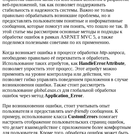
веб-приложений, так как позволяет поддерживать
стабильность и надежность системы. Важно не только
правильно обрабатывать возникшие проблемы, но и
предоставлять пользователям понятные и информативные
сообщения, которые помогут им понять, что пошло не так. В
этой статье мы рассмотрим основные методы и подходы к
обработке ошибок в рамках ASP.NET MVC 5, а также
поделимся полезными советами по их применению.
Когда возникает ошибка в процессе обработки
http-запроса
,
необходимо правильно её перехватить и обработать.
Использование таких атрибутов, как
HandleErrorAttribute
,
позволяет упростить этот процесс. Этот атрибут можно
применять на уровне контроллера или действия, что
позволяет гибко управлять поведением приложения в случае
возникновения ошибки. Также стоит рассмотреть
использование
global.asax.cs
для глобальной обработки
ошибок через метод
Application_Error
.
При возникновении ошибки, стоит учитывать опыт
пользователя и предоставлять
user-friendly
сообщения. К
примеру, использование класса
CustomErrors
помогает
настроить отображение пользовательских страниц ошибок,
что делает взаимодействие с приложением более комфортным
для пользователя. Кроме того, обработка ошибок может быть