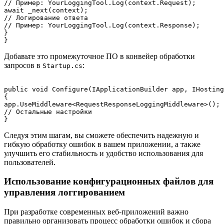
// Пример: YourLoggingTool.Log(context.Request);

await _next(context);

// Логирование ответа

// Пример: YourLoggingTool.Log(context.Response);

}

Добавьте это промежуточное ПО в конвейер обработки
запросов в
:
Startup.cs
public void Configure(IApplicationBuilder app, IHosting
{

app.UseMiddleware<RequestResponseLoggingMiddleware>();

// Остальные настройки

Следуя этим шагам, вы сможете обеспечить надежную и
гибкую обработку ошибок в вашем приложении, а также
улучшить его стабильность и удобство использования для
пользователей.
Использование конфигурационных файлов для
управления логгированием
При разработке современных веб-приложений важно
правильно организовать процесс обработки ошибок и сбора