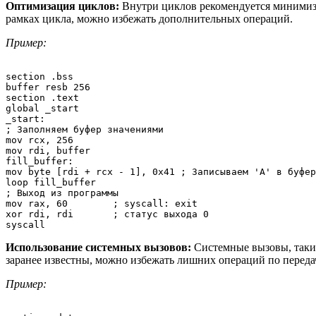
Оптимизация циклов:
Внутри циклов рекомендуется минимизи
рамках цикла, можно избежать дополнительных операций.
Пример:
section .bss

buffer resb 256

section .text

global _start

_start:

; Заполняем буфер значениями

mov rcx, 256

mov rdi, buffer

fill_buffer:

mov byte [rdi + rcx - 1], 0x41 ; Записываем 'A' в буфер

loop fill_buffer

; Выход из программы

mov rax, 60        ; syscall: exit

xor rdi, rdi       ; статус выхода 0

Использование системных вызовов:
Системные вызовы, таки
заранее известны, можно избежать лишних операций по переда
Пример: