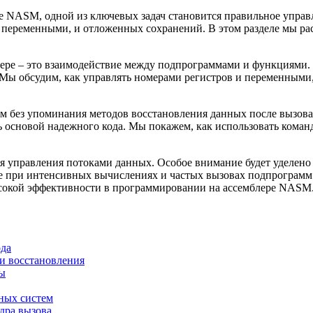
де NASM, одной из ключевых задач становится правильное управ
с переменными, и отложенных сохранений. В этом разделе мы ра
ре – это взаимодействие между подпрограммами и функциями. 
 Мы обсудим, как управлять номерами регистров и переменными,
ым без упоминания методов восстановления данных после вызов
ь основой надежного кода. Мы покажем, как использовать кома
ля управления потоками данных. Особое внимание будет уделено
же при интенсивных вычислениях и частых вызовах подпрограмм.
ысокой эффективности в программировании на ассемблере NASM
ода
и восстановления
ды
ных систем
дра вызова