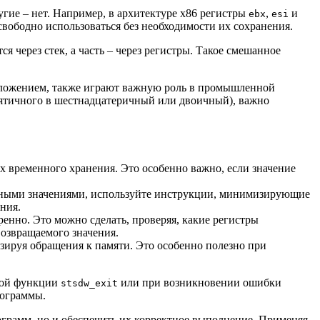
гие – нет. Например, в архитектуре x86 регистры
,
и
ebx
esi
свободно использоваться без необходимости их сохранения.
я через стек, а часть – через регистры. Такое смешанное
ложением, также играют важную роль в промышленной
есятичного в шестнадцатеричный или двоичный), важно
их временного хранения. Это особенно важно, если значение
ными значениями, используйте инструкции, минимизирующие
ния.
ренно. Это можно сделать, проверяя, какие регистры
возвращаемого значения.
зируя обращения к памяти. Это особенно полезно при
мной функции
или при возникновении ошибки
stsdw_exit
рограммы.
рограмм, но и обеспечить их корректное выполнение. Применяя