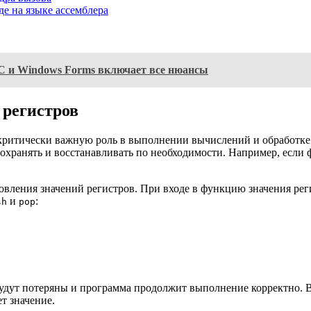
де на языке ассемблера
 C и Windows Forms включает все нюансы
регистров
т критически важную роль в выполнении вычислений и обработк
сохранять и восстанавливать по необходимости. Например, если 
новления значений регистров. При входе в функцию значения рег
и
:
sh
pop
 будут потеряны и программа продолжит выполнение корректно. 
т значение.