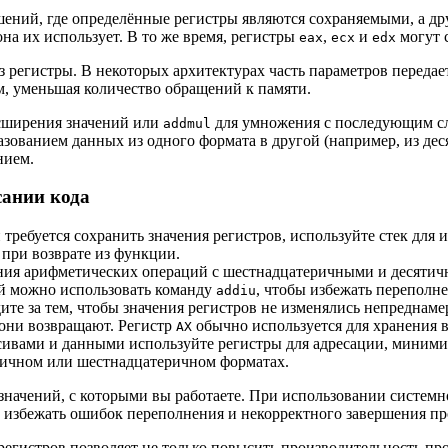
ений, где определённые регистры являются сохраняемыми, а дру
а их использует. В то же время, регистры
,
и
могут 
eax
ecx
edx
 регистры. В некоторых архитектурах часть параметров передаетс
, уменьшая количество обращений к памяти.
сширения значений или
для умножения с последующим с
addmul
разованием данных из одного формата в другой (например, из д
нием.
сании кода
требуется сохранить значения регистров, используйте стек для 
при возврате из функции.
ия арифметических операций с шестнадцатеричными и десятич
ий можно использовать команду
, чтобы избежать переполне
addiu
те за тем, чтобы значения регистров не изменялись непреднаме
 они возвращают. Регистр
обычно используется для хранения 
AX
сивами и данными используйте регистры для адресации, миними
ятичном или шестнадцатеричном форматах.
 значений, с которыми вы работаете. При использовании систе
 избежать ошибок переполнения и некорректного завершения п
 регистров позволяет не только повысить производительность п