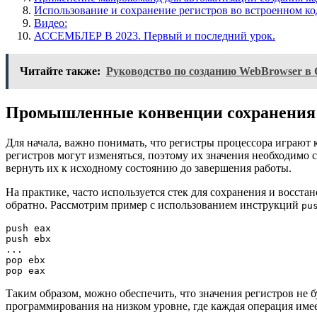
Использование и сохранение регистров во встроенном ко
Видео:
АССЕМБЛЕР В 2023. Первый и последний урок.
Читайте также:
Руководство по созданию WebBrowser в
Промышленные конвенции сохранения 
Для начала, важно понимать, что регистры процессора играю
регистров могут изменяться, поэтому их значения необходимо 
вернуть их к исходному состоянию до завершения работы.
На практике, часто используется стек для сохранения и восста
обратно. Рассмотрим пример с использованием инструкций
pu
push eax

push ebx

...

pop ebx

Таким образом, можно обеспечить, что значения регистров не
программирования на низком уровне, где каждая операция имее