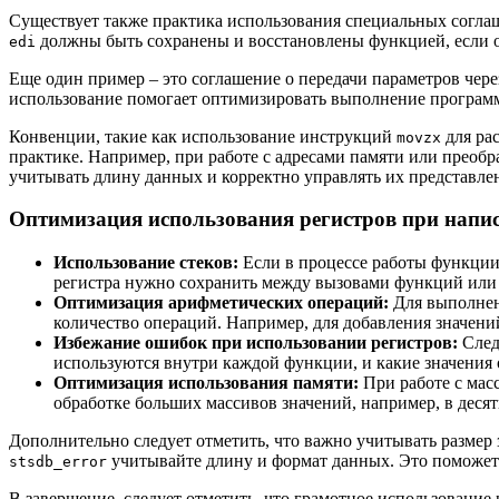
Существует также практика использования специальных соглаш
должны быть сохранены и восстановлены функцией, если он
edi
Еще один пример – это соглашение о передачи параметров через
использование помогает оптимизировать выполнение программ
Конвенции, такие как использование инструкций
для ра
movzx
практике. Например, при работе с адресами памяти или преоб
учитывать длину данных и корректно управлять их представле
Оптимизация использования регистров при напи
Использование стеков:
Если в процессе работы функции 
регистра нужно сохранить между вызовами функций или 
Оптимизация арифметических операций:
Для выполнен
количество операций. Например, для добавления значен
Избежание ошибок при использовании регистров:
Следи
используются внутри каждой функции, и какие значения
Оптимизация использования памяти:
При работе с мас
обработке больших массивов значений, например, в дес
Дополнительно следует отметить, что важно учитывать размер
учитывайте длину и формат данных. Это поможет
stsdb_error
В завершение, следует отметить, что грамотное использование