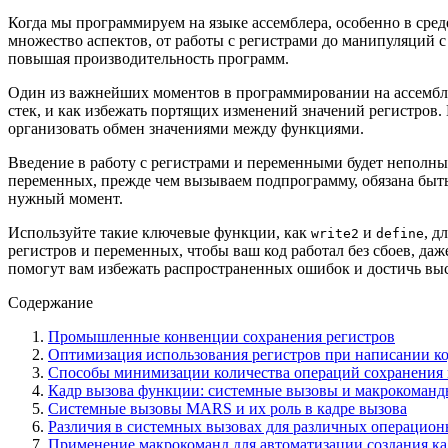
Когда мы программируем на языке ассемблера, особенно в сре
множество аспектов, от работы с регистрами до манипуляций 
повышая производительность программ.
Один из важнейших моментов в программировании на ассембле
стек, и как избежать портящих изменений значений регистров.
организовать обмен значениями между функциями.
Введение в работу с регистрами и переменными будет неполн
переменных, прежде чем вызываем подпрограмму, обязана быт
нужный момент.
Используйте такие ключевые функции, как
и
, д
write2
define
регистров и переменных, чтобы ваш код работал без сбоев, да
помогут вам избежать распространенных ошибок и достичь в
Содержание
Промышленные конвенции сохранения регистров
Оптимизация использования регистров при написании к
Способы минимизации количества операций сохранения 
Кадр вызова функции: системные вызовы и макрокоман
Системные вызовы MARS и их роль в кадре вызова
Различия в системных вызовах для различных операцион
Применение макрокоманд для автоматизации создания ка