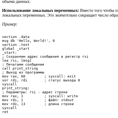
объема данных.
Использование локальных переменных:
Вместо того чтобы п
локальных переменных. Это значительно сокращает число обра
Пример:
section .data

msg db 'Hello, World!', 0

section .text

global _start

_start:

; Сохраняем адрес сообщения в регистр rsi

lea rsi, [msg]

; Печатаем сообщение

call print_string

; Выход из программы

mov rax, 60         ; syscall: exit

xor rdi, rdi        ; статус выхода 0

syscall

print_string:

; Параметры: rsi - адрес строки

mov rax, 1          ; syscall: write

mov rdi, 1          ; файл: stdout

mov rdx, 13         ; длина строки

syscall
