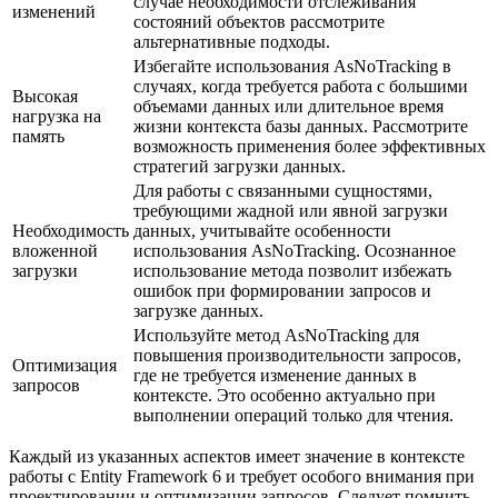
случае необходимости отслеживания
изменений
состояний объектов рассмотрите
альтернативные подходы.
Избегайте использования AsNoTracking в
случаях, когда требуется работа с большими
Высокая
объемами данных или длительное время
нагрузка на
жизни контекста базы данных. Рассмотрите
память
возможность применения более эффективных
стратегий загрузки данных.
Для работы с связанными сущностями,
требующими жадной или явной загрузки
Необходимость
данных, учитывайте особенности
вложенной
использования AsNoTracking. Осознанное
загрузки
использование метода позволит избежать
ошибок при формировании запросов и
загрузке данных.
Используйте метод AsNoTracking для
повышения производительности запросов,
Оптимизация
где не требуется изменение данных в
запросов
контексте. Это особенно актуально при
выполнении операций только для чтения.
Каждый из указанных аспектов имеет значение в контексте
работы с Entity Framework 6 и требует особого внимания при
проектировании и оптимизации запросов. Следует помнить,