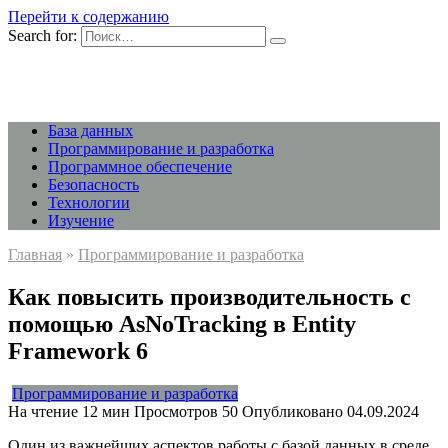
Перейти к содержанию
Search for:
База данных
Программирование и разработка
Программное обеспечение
Безопасность
Технологии
Изучение
Главная
»
Программирование и разработка
Как повысить производительность с
помощью AsNoTracking в Entity
Framework 6
Программирование и разработка
На чтение
12 мин
Просмотров
50
Опубликовано
04.09.2024
Один из важнейших аспектов работы с базой данных в среде