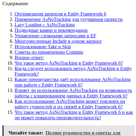
Содержание
Оптимизация запросов в Entity Framework 6
Применение AsNoTracking для улучшения скорости
Lazy Loading с AsNoTracking
Подводные камни и рекомендации
Управление сложными запросами в EF
Многочисленные Include в одном запросе
Использование Take и Skip
Советы по применению Contains
Вопрос-ответ:
Что такое метод AsNoTracking в Entity Framework 6?
Когда следует использовать метод AsNoTracking в Entity
Framework?
Какие преимущества даёт использование AsNoTracking
при работе с Entity Framework 6?
Влияет ли использование AsNoTracking на возможность
работы с кэшированием данных в Entity Framework 6?
Как использование AsNoTracking может повлиять на
работу сущностей и их связей в Entity Framework 6?
Что такое метод AsNoTracking в Entity Framework 6 и как
он может повысить производительность?
Читайте также:
Полное руководство и советы для