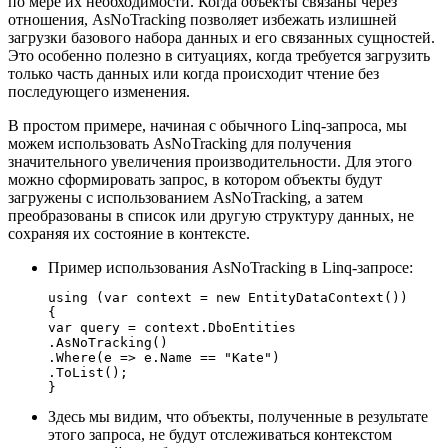
по мере их необходимости. Когда объекты связаны через
отношения, AsNoTracking позволяет избежать излишней
загрузки базового набора данных и его связанных сущностей.
Это особенно полезно в ситуациях, когда требуется загрузить
только часть данных или когда происходит чтение без
последующего изменения.
В простом примере, начиная с обычного Linq-запроса, мы
можем использовать AsNoTracking для получения
значительного увеличения производительности. Для этого
можно сформировать запрос, в котором объекты будут
загружены с использованием AsNoTracking, а затем
преобразованы в список или другую структуру данных, не
сохраняя их состояние в контексте.
Пример использования AsNoTracking в Linq-запросе:
using (var context = new EntityDataContext())

{

var query = context.DboEntities

.AsNoTracking()

.Where(e => e.Name == "Kate")

.ToList();

}
Здесь мы видим, что объекты, полученные в результате
этого запроса, не будут отслеживаться контекстом