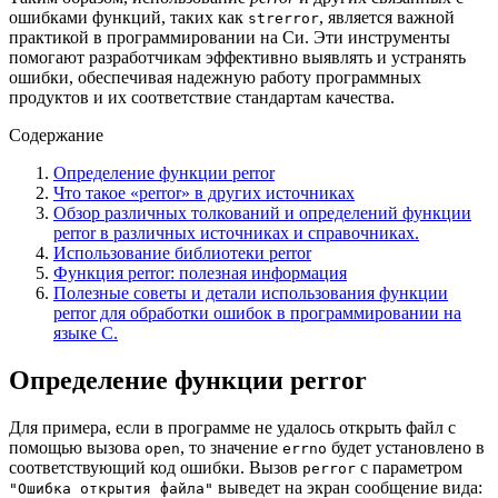
ошибками функций, таких как
, является важной
strerror
практикой в программировании на Си. Эти инструменты
помогают разработчикам эффективно выявлять и устранять
ошибки, обеспечивая надежную работу программных
продуктов и их соответствие стандартам качества.
Содержание
Определение функции perror
Что такое «perror» в других источниках
Обзор различных толкований и определений функции
perror в различных источниках и справочниках.
Использование библиотеки perror
Функция perror: полезная информация
Полезные советы и детали использования функции
perror для обработки ошибок в программировании на
языке C.
Определение функции perror
Для примера, если в программе не удалось открыть файл с
помощью вызова
, то значение
будет установлено в
open
errno
соответствующий код ошибки. Вызов
с параметром
perror
выведет на экран сообщение вида:
"Ошибка открытия файла"