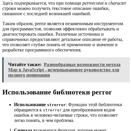
Здесь подчеркивается, что при помощи
perrorconst
и
character
строки можно получить текстовое описание ошибки,
связанное с последней возникшей ошибкой.
Таким образом, perror является незаменимым инструментом
для программистов, позволяя эффективно обрабатывать и
диагностировать ошибки. Различные источники и
справочники предоставляют детальное описание её работы,
что позволяет глубже понять её применение и значение в
разработке программного обеспечения.
Читайте также:
Разнообразные возможности метода
Map в JavaScript - исчерпывающее руководство для
полного понимания
Использование библиотеки perror
Использование
: Функции этой библиотеки
strerror
обращаются к
для преобразования кодов
strerror
ошибок в человеко-читаемые строки, что позволяет
легко понять, в чем проблема.
Сначала
вызывается функция, которая может