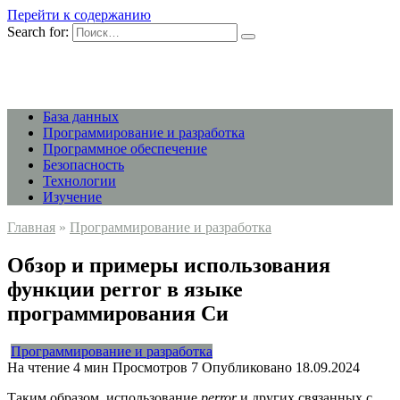
Перейти к содержанию
Search for:
База данных
Программирование и разработка
Программное обеспечение
Безопасность
Технологии
Изучение
Главная
»
Программирование и разработка
Обзор и примеры использования
функции perror в языке
программирования Си
Программирование и разработка
На чтение
4 мин
Просмотров
7
Опубликовано
18.09.2024
Таким образом, использование
perror
и других связанных с