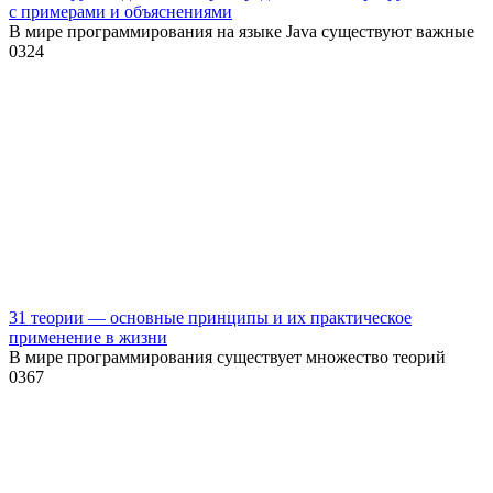
с примерами и объяснениями
В мире программирования на языке Java существуют важные
0
324
31 теории — основные принципы и их практическое
применение в жизни
В мире программирования существует множество теорий
0
367