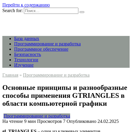
Перейти к содержанию
Search for:
База данных
Программирование и разработка
Программное обеспечение
Безопасность
Технологии
Изучение
Главная
»
Программирование и разработка
Основные принципы и разнообразные
способы применения GTRIANGLES в
области компьютерной графики
Программирование и разработка
На чтение
9 мин
Просмотров
7
Опубликовано
24.02.2025
gl_TRIANGLES
– один из ключевых элементов,