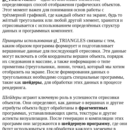
определяющих способ отображения графических объектов.
Этот момент важен для понимания основ работы с
трёхмерной графикой, где каждый объект на экране, будь то
жёлтый треугольник или любой другой элемент, хранится и
отрисовывается с использованием определённых структур
данных и программных компонент.
Принципы использования
gl_TRIANGLES связаны с тем,
каким образом программа формирует и подготавливает
вершинные данные для последующей отрисовки. Эти данные
могут включать в себя координаты вершин объекта, порядок
их следования в массиве, а также информацию о типе
примитива (треугольники, линии, точки), который мы хотим
отобразить на экране. После формирования данных о
треугольниках необходимо создать специальные программы,
такие как
шейдеры
, для обработки этих данных в процессе
рендеринга.
Шейдеры
играют ключевую роль в успешности отрисовки
объектов. Они определяют, как данные о вершинах и другие
атрибуты объекта будут обработаны в
фрагментных
программах, устанавливающих цвета, текстуры и другие
аспекты визуализации. После генерации и компиляции этих
программ они загружаются в
шейдерную программу
, где они
будут использоваться для обработки каждого
элемента
в