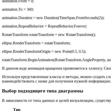
animation.From = 0;
animation.To = 360;
animation.Duration = new Duration(TimeSpan.FromSeconds(2));
animation.RepeatBehavior = RepeatBehavior.Forever;
RotateTransform rotateTransform = new RotateTransform();
ellipse.RenderTransform = rotateTransform;
ellipse.RenderTransformOrigin = new Point(0.5, 0.5);
rotateTransform.BeginAnimation(RotateTransform.AngleProperty, an
В данном коде анимация вращения применяется к эллипсу. Св
Используя представленные классы и методы, можно создать сл
взаимодействовать с ними для получения нужной информации
Выбор подходящего типа диаграммы
В зависимости от типа данных и целей визуализации, сущест
Тип