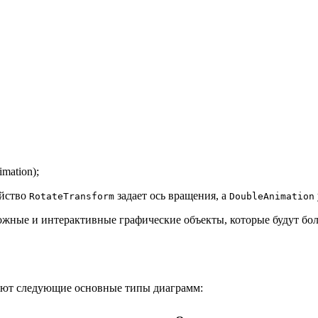
imation);
ойство
задает ось вращения, а
RotateTransform
DoubleAnimation
ожные и интерактивные графические объекты, которые будут бол
.
вуют следующие основные типы диаграмм: