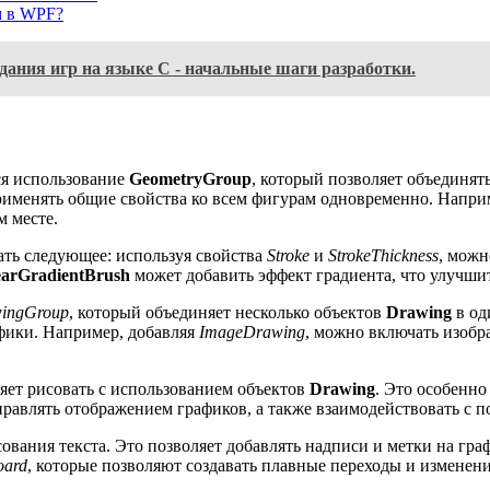
м в WPF?
ания игр на языке C - начальные шаги разработки.
ся использование
GeometryGroup
, который позволяет объединят
рименять общие свойства ко всем фигурам одновременно. Напри
м месте.
ть следующее: используя свойства
Stroke
и
StrokeThickness
, можн
earGradientBrush
может добавить эффект градиента, что улучши
ingGroup
, который объединяет несколько объектов
Drawing
в од
фики. Например, добавляя
ImageDrawing
, можно включать изобр
ляет рисовать с использованием объектов
Drawing
. Это особенно
равлять отображением графиков, а также взаимодействовать с 
сования текста. Это позволяет добавлять надписи и метки на гр
oard
, которые позволяют создавать плавные переходы и изменен