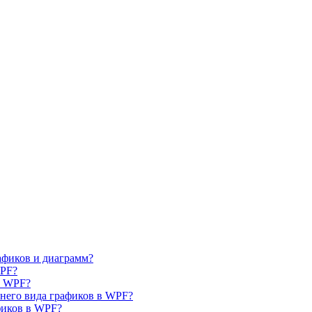
афиков и диаграмм?
WPF?
в WPF?
шнего вида графиков в WPF?
фиков в WPF?