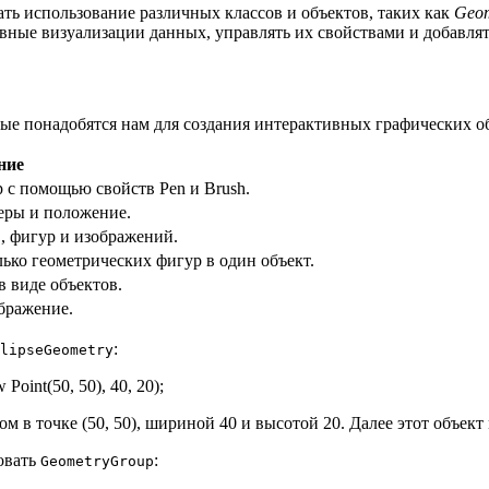
ть использование различных классов и объектов, таких как
Geom
вные визуализации данных, управлять их свойствами и добавл
рые понадобятся нам для создания интерактивных графических о
ние
р с помощью свойств Pen и Brush.
меры и положение.
, фигур и изображений.
ько геометрических фигур в один объект.
 виде объектов.
бражение.
:
lipseGeometry
Point(50, 50), 40, 20);
ом в точке (50, 50), шириной 40 и высотой 20. Далее этот объект
овать
:
GeometryGroup