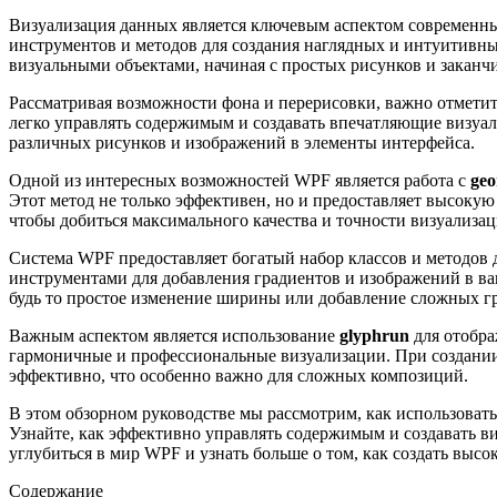
Визуализация данных является ключевым аспектом современны
инструментов и методов для создания наглядных и интуитивны
визуальными объектами, начиная с простых рисунков и закан
Рассматривая возможности фона и перерисовки, важно отметит
легко управлять содержимым и создавать впечатляющие визуа
различных рисунков и изображений в элементы интерфейса.
Одной из интересных возможностей WPF является работа с
geo
Этот метод не только эффективен, но и предоставляет высоку
чтобы добиться максимального качества и точности визуализац
Система WPF предоставляет богатый набор классов и методов 
инструментами для добавления градиентов и изображений в ва
будь то простое изменение ширины или добавление сложных г
Важным аспектом является использование
glyphrun
для отобра
гармоничные и профессиональные визуализации. При создании
эффективно, что особенно важно для сложных композиций.
В этом обзорном руководстве мы рассмотрим, как использоват
Узнайте, как эффективно управлять содержимым и создавать ви
углубиться в мир WPF и узнать больше о том, как создать выс
Содержание