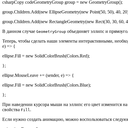
csharpCopy codeGeometryGroup group = new GeometryGroup();
group.Children.Add(new EllipseGeometry(new Point(50, 50), 40, 20)
group.Children.Add(new RectangleGeometry(new Rect(30, 30, 60, 40
В данном случае
объединяет эллипс и прямоуго
GeometryGroup
Теперь, чтобы сделать наши элементы интерактивными, необход
e) => {
ellipse.Fill = new SolidColorBrush(Colors.Red);
};
ellipse.MouseLeave += (sender, e) => {
ellipse.Fill = new SolidColorBrush(Colors.Blue);
};
При наведении курсора мыши на эллипс его цвет изменится на 
свойства
.
Fill
Если нужно создать анимацию, можно воспользоваться следующ