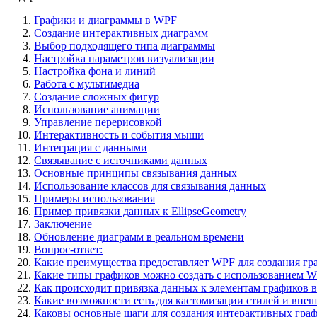
Графики и диаграммы в WPF
Создание интерактивных диаграмм
Выбор подходящего типа диаграммы
Настройка параметров визуализации
Настройка фона и линий
Работа с мультимедиа
Создание сложных фигур
Использование анимации
Управление перерисовкой
Интерактивность и события мыши
Интеграция с данными
Связывание с источниками данных
Основные принципы связывания данных
Использование классов для связывания данных
Примеры использования
Пример привязки данных к EllipseGeometry
Заключение
Обновление диаграмм в реальном времени
Вопрос-ответ:
Какие преимущества предоставляет WPF для создания гр
Какие типы графиков можно создать с использованием 
Как происходит привязка данных к элементам графиков 
Какие возможности есть для кастомизации стилей и вне
Каковы основные шаги для создания интерактивных гра