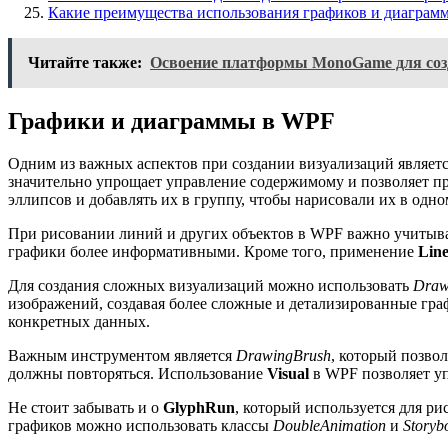
Какие преимущества использования графиков и диаграм
Читайте также:
Освоение платформы MonoGame для созд
Графики и диаграммы в WPF
Одним из важных аспектов при создании визуализаций являет
значительно упрощает управление содержимому и позволяет п
эллипсов и добавлять их в группу, чтобы нарисовали их в одно
При рисовании линий и других объектов в WPF важно учитыва
графики более информативными. Кроме того, применение
Lin
Для создания сложных визуализаций можно использовать
Draw
изображений, создавая более сложные и детализированные гра
конкретных данных.
Важным инструментом является
DrawingBrush
, который позво
должны повторяться. Использование
Visual
в WPF позволяет уп
Не стоит забывать и о
GlyphRun
, который используется для ри
графиков можно использовать классы
DoubleAnimation
и
Storyb