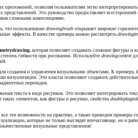
х приложений, позволяя пользователям легко интерпретироват
х представлений. Это руководство предоставляет всесторонний
чивая сложными композициями.
ь, что использование
drawingbrush
открывает широкие горизонты
льные эффекты. В качестве примера можно рассмотреть
drawingi
metrydrawing
, которая позволяет создавать сложные фигуры и 
ю степень гибкости при рисовании. Используйте
drawingcontext
дл
ий.
для создания и управления визуальными объектами. К примеру,
l
ши визуализации. Эти классы позволяют создавать действитель
радиентных переходов.
жения текста в виде рисунков. Это позволяет интегрировать тек
 таких элементов, как фигуры и рисунки, свойства
doubleptagtoli
ь все эти возможности на практике, а также приведем примеры 
зуализации, которые не только выглядят впечатляюще, но и рабо
ококачественные визуальные представления!