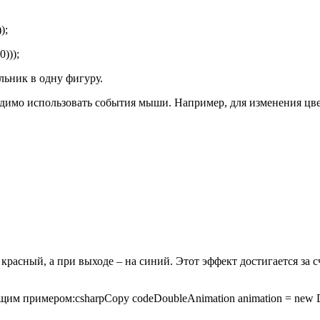
);
)));
льник в одну фигуру.
имо использовать события мыши. Например, для изменения цвета 
красный, а при выходе – на синий. Этот эффект достигается за 
им примером:csharpCopy codeDoubleAnimation animation = new D