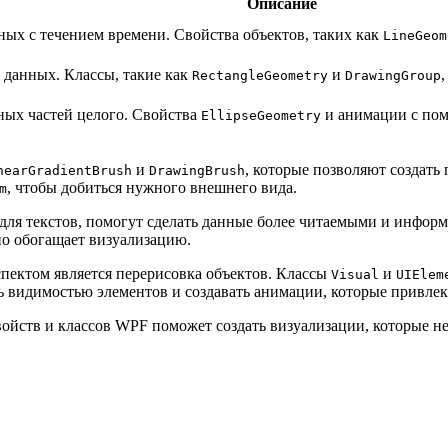
Описание
ных с течением времени. Свойства объектов, таких как
LineGeom
 данных. Классы, такие как
и
RectangleGeometry
DrawingGroup
ых частей целого. Свойства
и анимации с п
EllipseGeometry
и
, которые позволяют создать
nearGradientBrush
DrawingBrush
, чтобы добиться нужного внешнего вида.
m
для текстов, помогут сделать данные более читаемыми и инфо
но обогащает визуализацию.
ектом является перерисовка объектов. Классы
и
Visual
UIElem
 видимостью элементов и создавать анимации, которые привле
ойств и классов WPF поможет создать визуализации, которые н