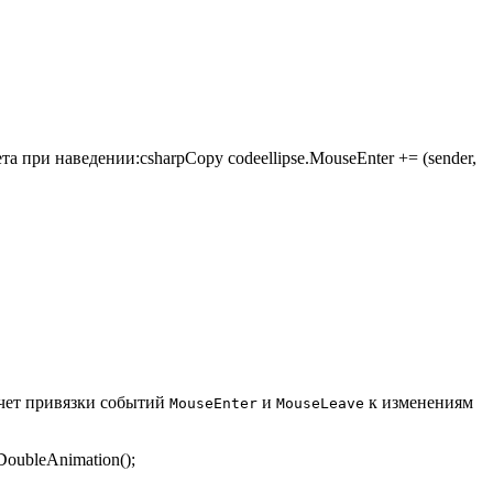
при наведении:csharpCopy codeellipse.MouseEnter += (sender,
счет привязки событий
и
к изменениям
MouseEnter
MouseLeave
oubleAnimation();