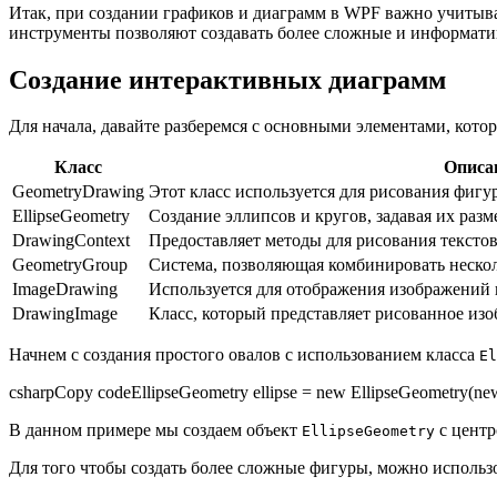
Итак, при создании графиков и диаграмм в WPF важно учитыва
инструменты позволяют создавать более сложные и информати
Создание интерактивных диаграмм
Для начала, давайте разберемся с основными элементами, кото
Класс
Описа
GeometryDrawing
Этот класс используется для рисования фигу
EllipseGeometry
Создание эллипсов и кругов, задавая их раз
DrawingContext
Предоставляет методы для рисования текстов
GeometryGroup
Система, позволяющая комбинировать нескол
ImageDrawing
Используется для отображения изображений в
DrawingImage
Класс, который представляет рисованное изо
Начнем с создания простого овалов с использованием класса
El
csharpCopy codeEllipseGeometry ellipse = new EllipseGeometry(new 
В данном примере мы создаем объект
с центр
EllipseGeometry
Для того чтобы создать более сложные фигуры, можно использ