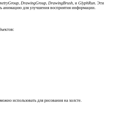
etryGroup
,
DrawingGroup
,
DrawingBrush
, и
GlyphRun
. Эти
ять анимацию для улучшения восприятия информации.
бъектов:
 можно использовать для рисования на холсте.