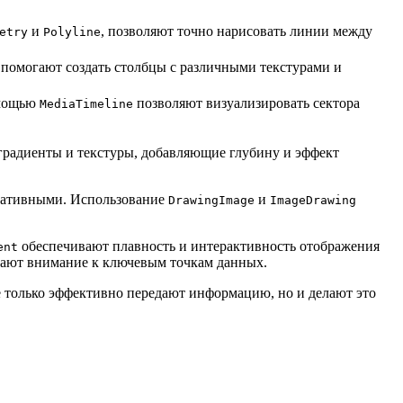
и
, позволяют точно нарисовать линии между
etry
Polyline
, помогают создать столбцы с различными текстурами и
омощью
позволяют визуализировать сектора
MediaTimeline
 градиенты и текстуры, добавляющие глубину и эффект
рмативными. Использование
и
DrawingImage
ImageDrawing
обеспечивают плавность и интерактивность отображения
ent
кают внимание к ключевым точкам данных.
е только эффективно передают информацию, но и делают это