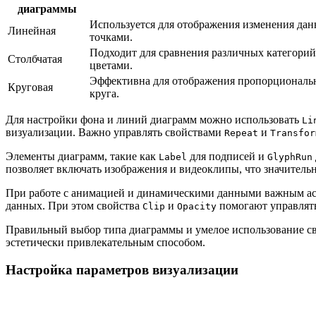
диаграммы
Используется для отображения изменения дан
Линейная
точками.
Подходит для сравнения различных категорий
Столбчатая
цветами.
Эффективна для отображения пропорциональн
Круговая
круга.
Для настройки фона и линий диаграмм можно использовать
Li
визуализации. Важно управлять свойствами
и
Repeat
Transfor
Элементы диаграмм, такие как
для подписей и
Label
GlyphRun
позволяет включать изображения и видеоклипы, что значитель
При работе с анимацией и динамическими данными важным асп
данных. При этом свойства
и
помогают управлять
Clip
Opacity
Правильный выбор типа диаграммы и умелое использование св
эстетически привлекательным способом.
Настройка параметров визуализации