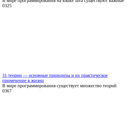
В мире программирования на языке Java существуют важные
0
325
31 теории — основные принципы и их практическое
применение в жизни
В мире программирования существует множество теорий
0
367