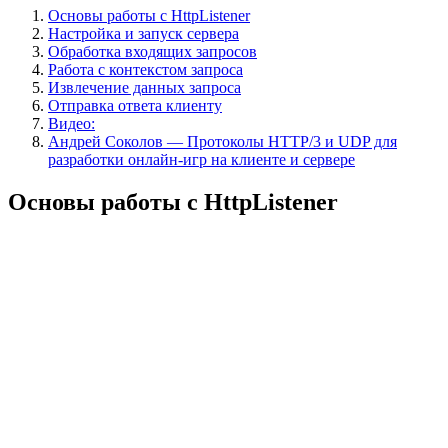
Основы работы с HttpListener
Настройка и запуск сервера
Обработка входящих запросов
Работа с контекстом запроса
Извлечение данных запроса
Отправка ответа клиенту
Видео:
Андрей Соколов — Протоколы HTTP/3 и UDP для
разработки онлайн-игр на клиенте и сервере
Основы работы с HttpListener