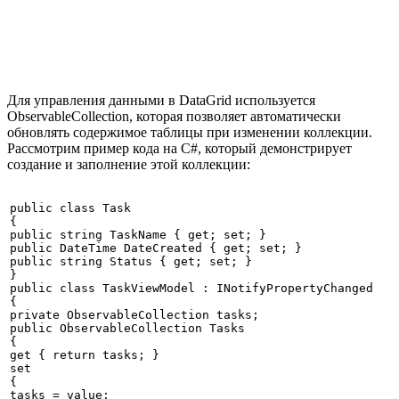
Для управления данными в DataGrid используется
ObservableCollection, которая позволяет автоматически
обновлять содержимое таблицы при изменении коллекции.
Рассмотрим пример кода на C#, который демонстрирует
создание и заполнение этой коллекции:
public class Task

{

public string TaskName { get; set; }

public DateTime DateCreated { get; set; }

public string Status { get; set; }

}

public class TaskViewModel : INotifyPropertyChanged

{

private ObservableCollection
 tasks;

public ObservableCollection
 Tasks

{

get { return tasks; }

set

{

tasks = value;
