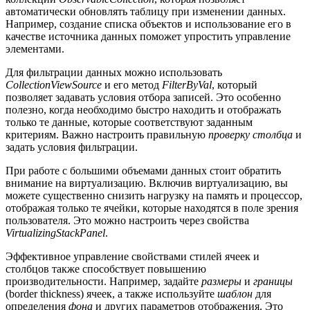
автоматически обновлять таблицу при изменении данных.
Например, создание списка объектов и использование его в
качестве источника данных поможет упростить управление
элементами.
Для фильтрации данных можно использовать
CollectionViewSource
и его метод
FilterByVal
, который
позволяет задавать условия отбора записей. Это особенно
полезно, когда необходимо быстро находить и отображать
только те данные, которые соответствуют заданным
критериям. Важно настроить правильную
проверку столбца
и
задать условия фильтрации.
При работе с большими объемами данных стоит обратить
внимание на виртуализацию. Включив виртуализацию, вы
можете существенно снизить нагрузку на память и процессор,
отображая только те ячейки, которые находятся в поле зрения
пользователя. Это можно настроить через свойства
VirtualizingStackPanel
.
Эффективное управление свойствами стилей ячеек и
столбцов также способствует повышению
производительности. Например, задайте
размеры
и
границы
(border thickness) ячеек, а также используйте
шаблон
для
определения
фона
и других параметров отображения. Это