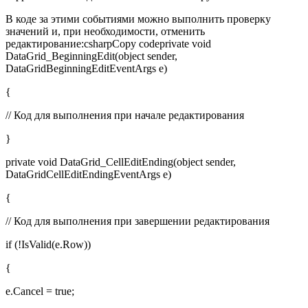
В коде за этими событиями можно выполнить проверку
значений и, при необходимости, отменить
редактирование:csharpCopy codeprivate void
DataGrid_BeginningEdit(object sender,
DataGridBeginningEditEventArgs e)
{
// Код для выполнения при начале редактирования
}
private void DataGrid_CellEditEnding(object sender,
DataGridCellEditEndingEventArgs e)
{
// Код для выполнения при завершении редактирования
if (!IsValid(e.Row))
{
e.Cancel = true;