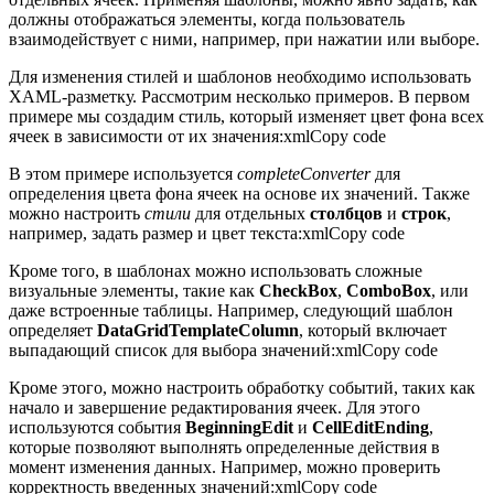
должны отображаться элементы, когда пользователь
взаимодействует с ними, например, при нажатии или выборе.
Для изменения стилей и шаблонов необходимо использовать
XAML-разметку. Рассмотрим несколько примеров. В первом
примере мы создадим стиль, который изменяет цвет фона всех
ячеек в зависимости от их значения:xmlCopy code
В этом примере используется
completeConverter
для
определения цвета фона ячеек на основе их значений. Также
можно настроить
стили
для отдельных
столбцов
и
строк
,
например, задать размер и цвет текста:xmlCopy code
Кроме того, в шаблонах можно использовать сложные
визуальные элементы, такие как
CheckBox
,
ComboBox
, или
даже встроенные таблицы. Например, следующий шаблон
определяет
DataGridTemplateColumn
, который включает
выпадающий список для выбора значений:xmlCopy code
Кроме этого, можно настроить обработку событий, таких как
начало и завершение редактирования ячеек. Для этого
используются события
BeginningEdit
и
CellEditEnding
,
которые позволяют выполнять определенные действия в
момент изменения данных. Например, можно проверить
корректность введенных значений:xmlCopy code