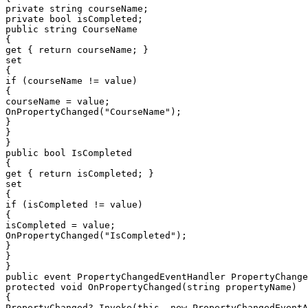
private string courseName;

private bool isCompleted;

public string CourseName

{

get { return courseName; }

set

{

if (courseName != value)

{

courseName = value;

OnPropertyChanged("CourseName");

}

}

}

public bool IsCompleted

{

get { return isCompleted; }

set

{

if (isCompleted != value)

{

isCompleted = value;

OnPropertyChanged("IsCompleted");

}

}

}

public event PropertyChangedEventHandler PropertyChange
protected void OnPropertyChanged(string propertyName)

{

PropertyChanged?.Invoke(this, new PropertyChangedEventA