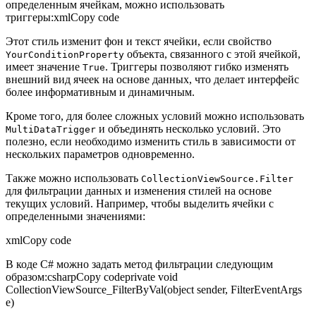
определенным ячейкам, можно использовать
триггеры:xmlCopy code
Этот стиль изменит фон и текст ячейки, если свойство
объекта, связанного с этой ячейкой,
YourConditionProperty
имеет значение
. Триггеры позволяют гибко изменять
True
внешний вид ячеек на основе данных, что делает интерфейс
более информативным и динамичным.
Кроме того, для более сложных условий можно использовать
и объединять несколько условий. Это
MultiDataTrigger
полезно, если необходимо изменить стиль в зависимости от
нескольких параметров одновременно.
Также можно использовать
CollectionViewSource.Filter
для фильтрации данных и изменения стилей на основе
текущих условий. Например, чтобы выделить ячейки с
определенными значениями:
xmlCopy code
В коде C# можно задать метод фильтрации следующим
образом:csharpCopy codeprivate void
CollectionViewSource_FilterByVal(object sender, FilterEventArgs
e)