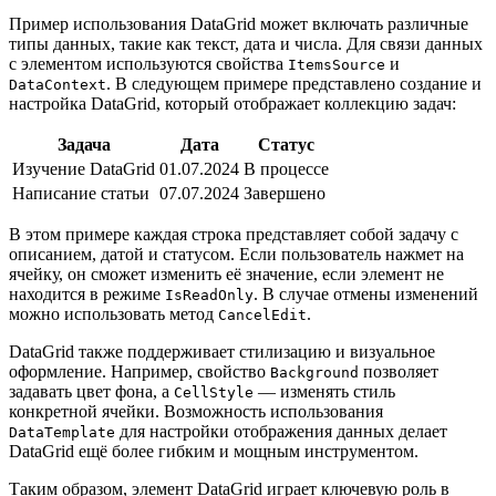
Пример использования DataGrid может включать различные
типы данных, такие как текст, дата и числа. Для связи данных
с элементом используются свойства
и
ItemsSource
. В следующем примере представлено создание и
DataContext
настройка DataGrid, который отображает коллекцию задач:
Задача
Дата
Статус
Изучение DataGrid
01.07.2024
В процессе
Написание статьи
07.07.2024
Завершено
В этом примере каждая строка представляет собой задачу с
описанием, датой и статусом. Если пользователь нажмет на
ячейку, он сможет изменить её значение, если элемент не
находится в режиме
. В случае отмены изменений
IsReadOnly
можно использовать метод
.
CancelEdit
DataGrid также поддерживает стилизацию и визуальное
оформление. Например, свойство
позволяет
Background
задавать цвет фона, а
— изменять стиль
CellStyle
конкретной ячейки. Возможность использования
для настройки отображения данных делает
DataTemplate
DataGrid ещё более гибким и мощным инструментом.
Таким образом, элемент DataGrid играет ключевую роль в