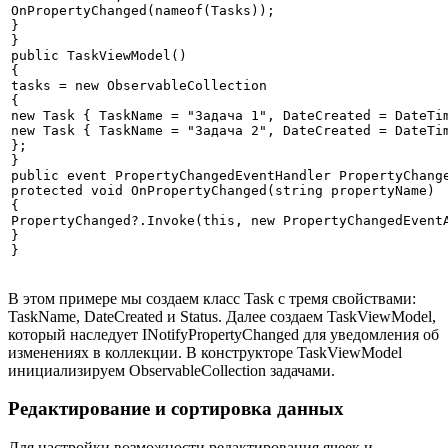
OnPropertyChanged(nameof(Tasks));

}

}

public TaskViewModel()

{

tasks = new ObservableCollection
{

new Task { TaskName = "Задача 1", DateCreated = DateTim
new Task { TaskName = "Задача 2", DateCreated = DateTim
};

}

public event PropertyChangedEventHandler PropertyChange
protected void OnPropertyChanged(string propertyName)

{

PropertyChanged?.Invoke(this, new PropertyChangedEventA
}

В этом примере мы создаем класс Task с тремя свойствами:
TaskName, DateCreated и Status. Далее создаем TaskViewModel,
который наследует INotifyPropertyChanged для уведомления об
изменениях в коллекции. В конструкторе TaskViewModel
инициализируем ObservableCollection задачами.
Редактирование и сортировка данных
Для настройки возможности редактирования ячеек и