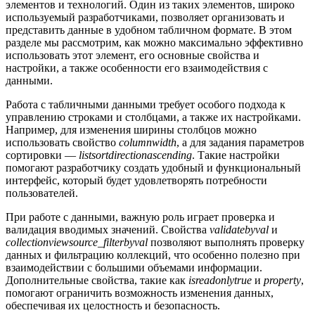
элементов и технологий. Один из таких элементов, широко
используемый разработчиками, позволяет организовать и
представить данные в удобном табличном формате. В этом
разделе мы рассмотрим, как можно максимально эффективно
использовать этот элемент, его основные свойства и
настройки, а также особенности его взаимодействия с
данными.
Работа с табличными данными требует особого подхода к
управлению строками и столбцами, а также их настройками.
Например, для изменения ширины столбцов можно
использовать свойство
columnwidth
, а для задания параметров
сортировки —
listsortdirectionascending
. Такие настройки
помогают разработчику создать удобный и функциональный
интерфейс, который будет удовлетворять потребности
пользователей.
При работе с данными, важную роль играет проверка и
валидация вводимых значений. Свойства
validatebyval
и
collectionviewsource_filterbyval
позволяют выполнять проверку
данных и фильтрацию коллекций, что особенно полезно при
взаимодействии с большими объемами информации.
Дополнительные свойства, такие как
isreadonlytrue
и
property
,
помогают ограничить возможность изменения данных,
обеспечивая их целостность и безопасность.