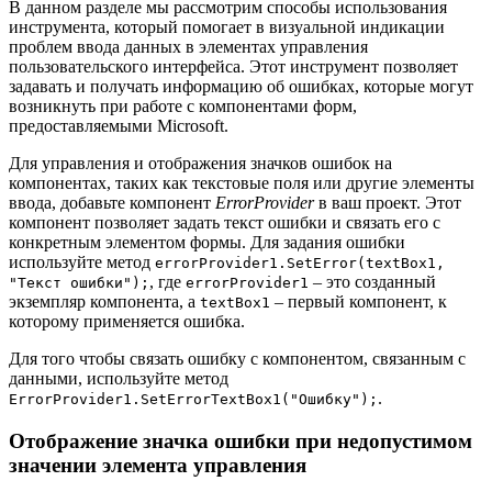
В данном разделе мы рассмотрим способы использования
инструмента, который помогает в визуальной индикации
проблем ввода данных в элементах управления
пользовательского интерфейса. Этот инструмент позволяет
задавать и получать информацию об ошибках, которые могут
возникнуть при работе с компонентами форм,
предоставляемыми Microsoft.
Для управления и отображения значков ошибок на
компонентах, таких как текстовые поля или другие элементы
ввода, добавьте компонент
ErrorProvider
в ваш проект. Этот
компонент позволяет задать текст ошибки и связать его с
конкретным элементом формы. Для задания ошибки
используйте метод
errorProvider1.SetError(textBox1,
, где
– это созданный
"Текст ошибки");
errorProvider1
экземпляр компонента, а
– первый компонент, к
textBox1
которому применяется ошибка.
Для того чтобы связать ошибку с компонентом, связанным с
данными, используйте метод
.
ErrorProvider1.SetErrorTextBox1("Ошибку");
Отображение значка ошибки при недопустимом
значении элемента управления