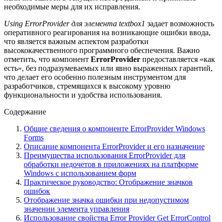
необходимые меры для их исправления.
Using ErrorProvider для элемента textbox1
задает возможность
оперативного реагирования на возникающие ошибки ввода,
что является важным аспектом разработки
высококачественного программного обеспечения. Важно
отметить, что компонент
ErrorProvider
предоставляется «как
есть», без подразумеваемых или явно выраженных гарантий,
что делает его особенно полезным инструментом для
разработчиков, стремящихся к высокому уровню
функциональности и удобства использования.
Содержание
Общие сведения о компоненте ErrorProvider Windows
Forms
Описание компонента ErrorProvider и его назначение
Преимущества использования ErrorProvider для
обработки недочетов в приложениях на платформе
Windows с использованием форм
Практическое руководство: Отображение значков
ошибок
Отображение значка ошибки при недопустимом
значении элемента управления
Использование свойства Error Provider Get ErrorControl