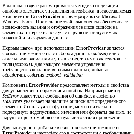
В данном разделе рассматривается методика индикации
ошибок в элементах управления интерфейса, предоставляемая
компонентой
ErrorProvider
в среде разработки Microsoft
Windows Forms. Применение этой компоненты обеспечивает
возможность задания и отображения значков ошибок на
элементах интерфейса в случае нарушения допустимых
значений или форматов данных.
Первым шагом при использовании
ErrorProvider
является
связывание компонента с набором данных (
dataset
) или с
отдельными элементами управления, такими как текстовые
поля (
textbox1
). Для каждого элемента управления,
требующего валидации вводимых данных, добавьте
обработчик события
textbox1_validating
.
Компонента
ErrorProvider
предоставляет методы и свойства
для управления отображением ошибок. Например, метод
SetError
задает текст сообщения об ошибке, а свойство
HasErrors
указывает на наличие ошибок для определенного
элемента. Используя эти функции, можно визуально
подчеркнуть недопустимые значения или форматы данных, не
нарушая при этом общего визуального стиля приложения.
Для наглядности добавьте в свое приложение компонент
ErrorProvider
и настройте его в соответствии с требованиями