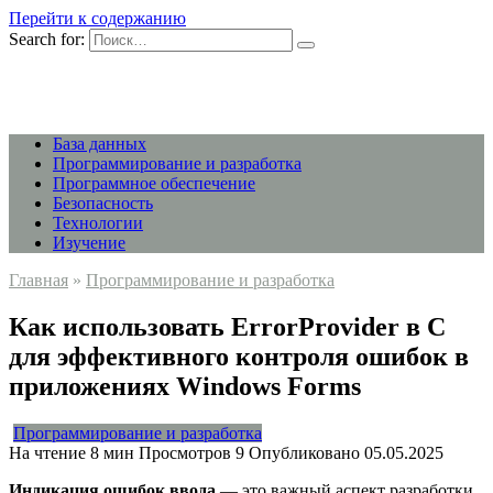
Перейти к содержанию
Search for:
База данных
Программирование и разработка
Программное обеспечение
Безопасность
Технологии
Изучение
Главная
»
Программирование и разработка
Как использовать ErrorProvider в C
для эффективного контроля ошибок в
приложениях Windows Forms
Программирование и разработка
На чтение
8 мин
Просмотров
9
Опубликовано
05.05.2025
Индикация ошибок ввода
— это важный аспект разработки