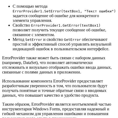
С помощью метода
ErrorProvider1.SetError(textBox1, "Текст ошибки")
задается сообщение об ошибке для конкретного
элемента управления.
Свойство
ErrorProvider1.GetError(textBox1)
позволяет получить текущее сообщение об ошибке,
связанное с элементом.
Метод
и свойство
обеспечивают
SetError
GetError
простой и эффективный способ управлять визуальной
индикацией ошибок в пользовательском интерфейсе.
ErrorProvider также может быть связан с набором данных
(например, DataSet), что позволяет автоматически
отслеживать и визуально отображать ошибки ввода данных,
связанные с полями данных в приложении.
Использование компонента ErrorProvider предоставляет
разработчикам уверенность в том, что пользователи будут
получать понятные и точные обратные связи о вводимых
данных, что повышает качество и удобство продукта.
Таким образом, ErrorProvider является неотъемлемой частью
инструментария Windows Forms, предоставляя надежный и
гибкий механизм для управления ошибками и повышения