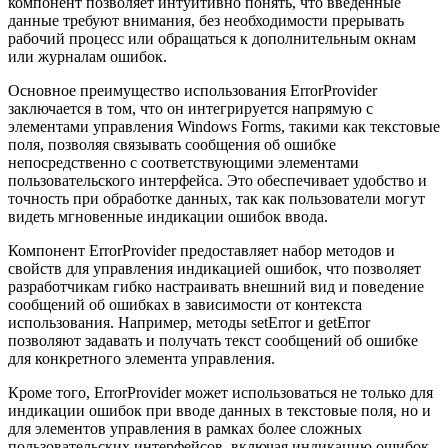
компонент позволяет интуитивно понять, что введенные
данные требуют внимания, без необходимости прерывать
рабочий процесс или обращаться к дополнительным окнам
или журналам ошибок.
Основное преимущество использования ErrorProvider
заключается в том, что он интегрируется напрямую с
элементами управления Windows Forms, такими как текстовые
поля, позволяя связывать сообщения об ошибке
непосредственно с соответствующими элементами
пользовательского интерфейса. Это обеспечивает удобство и
точность при обработке данных, так как пользователи могут
видеть мгновенные индикации ошибок ввода.
Компонент ErrorProvider предоставляет набор методов и
свойств для управления индикацией ошибок, что позволяет
разработчикам гибко настраивать внешний вид и поведение
сообщений об ошибках в зависимости от контекста
использования. Например, методы setError и getError
позволяют задавать и получать текст сообщений об ошибке
для конкретного элемента управления.
Кроме того, ErrorProvider может использоваться не только для
индикации ошибок при вводе данных в текстовые поля, но и
для элементов управления в рамках более сложных
пользовательских интерфейсов, включая индикацию ошибок