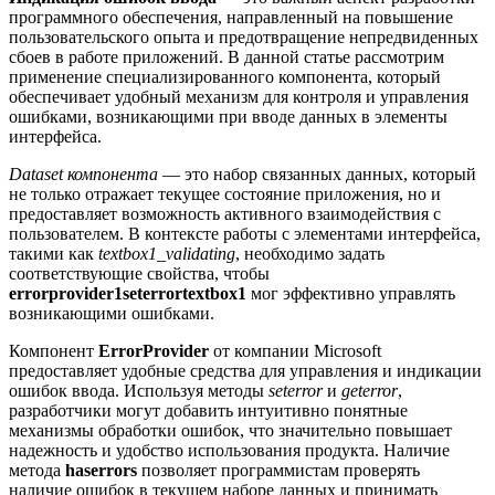
программного обеспечения, направленный на повышение
пользовательского опыта и предотвращение непредвиденных
сбоев в работе приложений. В данной статье рассмотрим
применение специализированного компонента, который
обеспечивает удобный механизм для контроля и управления
ошибками, возникающими при вводе данных в элементы
интерфейса.
Dataset компонента
— это набор связанных данных, который
не только отражает текущее состояние приложения, но и
предоставляет возможность активного взаимодействия с
пользователем. В контексте работы с элементами интерфейса,
такими как
textbox1_validating
, необходимо задать
соответствующие свойства, чтобы
errorprovider1seterrortextbox1
мог эффективно управлять
возникающими ошибками.
Компонент
ErrorProvider
от компании Microsoft
предоставляет удобные средства для управления и индикации
ошибок ввода. Используя методы
seterror
и
geterror
,
разработчики могут добавить интуитивно понятные
механизмы обработки ошибок, что значительно повышает
надежность и удобство использования продукта. Наличие
метода
haserrors
позволяет программистам проверять
наличие ошибок в текущем наборе данных и принимать