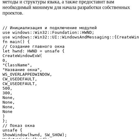
методы и структуры языка, а также предоставит вам
необходимый минимум для начала разработки собственных
проектов.
// Инициализация и подключение модулей

use windows::Win32::Foundation::HWND;

use windows::Win32::UI::WindowsAndMessaging::{CreateWin
fn main() {

// Создание главного окна

let hwnd: HWND = unsafe {

CreateWindowExW(

0,

"ClassName",

"Название окна",

WS_OVERLAPPEDWINDOW,

CW_USEDEFAULT,

CW_USEDEFAULT,

500,

300,

None,

None,

None,

None

)

};

// Показ окна

unsafe {

ShowWindow(hwnd, SW_SHOW);
