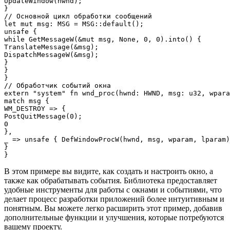
UpdateWindow(hwnd);

}

// Основной цикл обработки сообщений

let mut msg: MSG = MSG::default();

unsafe {

while GetMessageW(&mut msg, None, 0, 0).into() {

TranslateMessage(&msg);

DispatchMessageW(&msg);

}

}

}

// Обработчик событий окна

extern "system" fn wnd_proc(hwnd: HWND, msg: u32, wpara
match msg {

WM_DESTROY => {

PostQuitMessage(0);

0

},

_ => unsafe { DefWindowProcW(hwnd, msg, wparam, lparam)
}

В этом примере вы видите, как создать и настроить окно, а
также как обрабатывать события. Библиотека предоставляет
удобные инструменты для работы с окнами и событиями, что
делает процесс разработки приложений более интуитивным и
понятным. Вы можете легко расширить этот пример, добавив
дополнительные функции и улучшения, которые потребуются
вашему проекту.