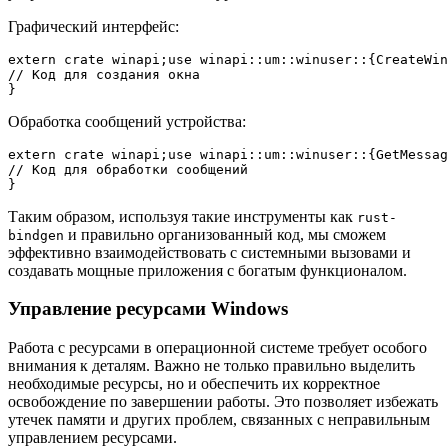
Графический интерфейс:
extern crate winapi;use winapi::um::winuser::{CreateWin
// Код для создания окна

Обработка сообщений устройства:
extern crate winapi;use winapi::um::winuser::{GetMessag
// Код для обработки сообщений

Таким образом, используя такие инструменты как
rust-
и правильно организованный код, мы сможем
bindgen
эффективно взаимодействовать с системными вызовами и
создавать мощные приложения с богатым функционалом.
Управление ресурсами Windows
Работа с ресурсами в операционной системе требует особого
внимания к деталям. Важно не только правильно выделить
необходимые ресурсы, но и обеспечить их корректное
освобождение по завершении работы. Это позволяет избежать
утечек памяти и других проблем, связанных с неправильным
управлением ресурсами.