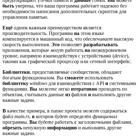
предотвращают утечки памяти и
данные
гонки.
Вы
можете
быть
уверены, что ваша программа работает надежно
без
необходимости написания дополнительных скриптов для
управления памятью.
Ещё
одним важным преимуществом является
производительность. Программа
на
этом языке
компилируется в машинный код, что
обеспечивает
высокую
скорость выполнения.
Это
позволяет
разрабатывать
приложения, которые
могут
работать
на
низкоуровневом
уровне, напрямую взаимодействуя с устройствами (
device
),
такими как графический процессор или сетевой интерфейс.
Библиотеки
, предоставляемые сообществом, обладают
богатым функционалом. Вы
сможете
использовать
библиотеку
windows
для взаимодействия с API
и
системными
функциями.
Вы
можете
легко
итеративно
проходить по
объектам, считывать данные
из
файлов
и
выполнять другие
важные задачи.
В
качестве примера, в папке проекта
может
содержаться
файл
main.rs
,
в
котором
будет
определён
функционал
программы.
Вы
будете
работать
с
заголовочными файлами,
обрезать
ненужную
информацию
и
выполнять
другие
важные задачи.