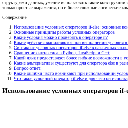
структурами данных, умение использовать такие конструкции 
только простые выражения, но и более сложные логические к
Содержание
Использование условных операторов if-else: основные к
Основные принципы работы условных операторов
Какие условия можно проверять в операторе if?
Какие действия выполняются при выполнении условия в б
Синтаксис условных операторов if-else в различных язы
Сравнение синтаксиса в Python, JavaScript и C++
Какой язык предоставляет более гибкие возможности в у
Какие альтернативы существуют для оператора else в раз
Вопрос-ответ:
Какие ошибки часто возникают при использовании условн
Что такое условный оператор if-else и для чего он использ
Использование условных операторов if-