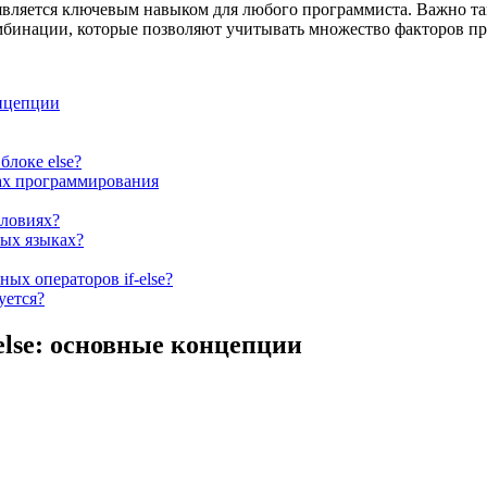
является ключевым навыком для любого программиста. Важно так
омбинации, которые позволяют учитывать множество факторов п
онцепции
локе else?
ках программирования
словиях?
ных языках?
ых операторов if-else?
уется?
else: основные концепции