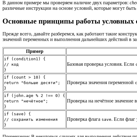
В данном примере мы проверяем наличие двух параметров:
che
различные инструкции на основе условий, которые могут быт
Основные принципы работы условных 
Прежде всего, давайте разберемся, как работают такие констр
значений переменных и выполнения дальнейших действий в зав
Пример
if (condition1) {
Базовая проверка условия. Если
// код
}
if (count > 10) {
Проверка значения переменной
return "больше десяти";
}
if (john.age % 2 !== 0) {
Проверка на нечётное значение 
return "нечётное";
}
if (save) {
Проверка флага
. Если флаг
// сохранить изменения
save
}
Примечание: В некоторых случаях для выполнения действия 