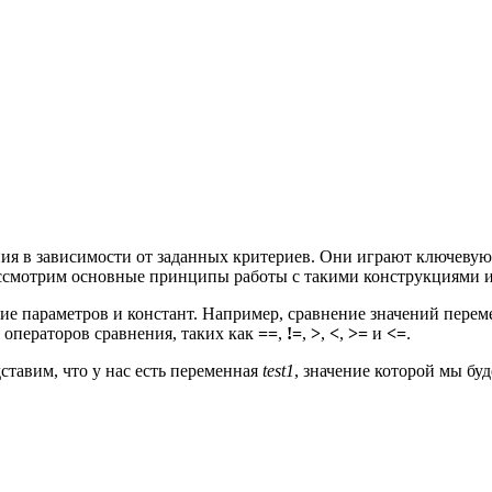
я в зависимости от заданных критериев. Они играют ключевую
Рассмотрим основные принципы работы с такими конструкциями 
е параметров и констант. Например, сравнение значений переме
 операторов сравнения, таких как
==
,
!=
,
>
,
<
,
>=
и
<=
.
ставим, что у нас есть переменная
test1
, значение которой мы буд