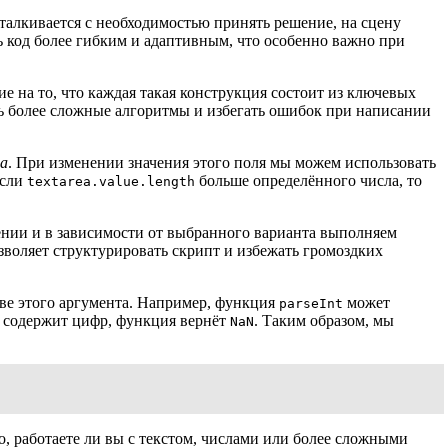
талкивается с необходимостью принять решение, на сцену
 код более гибким и адаптивным, что особенно важно при
 на то, что каждая такая конструкция состоит из ключевых
ь более сложные алгоритмы и избегать ошибок при написании
ea
. При изменении значения этого поля мы можем использовать
если
больше определённого числа, то
textarea.value.length
ении и в зависимости от выбранного варианта выполняем
зволяет структурировать скрипт и избежать громоздких
ове этого аргумента. Например, функция
может
parseInt
не содержит цифр, функция вернёт
. Таким образом, мы
NaN
 работаете ли вы с текстом, числами или более сложными