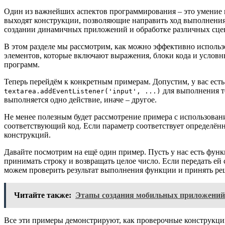
Один из важнейших аспектов программирования – это умение к
выходят конструкции, позволяющие направить ход выполнения 
создании динамичных приложений и обработке различных сце
В этом разделе мы рассмотрим, как можно эффективно использо
элементов, которые включают выражения, блоки кода и условн
программ.
Теперь перейдём к конкретным примерам. Допустим, у вас есть
для выполнения т
textarea.addEventListener('input', ...)
выполняется одно действие, иначе – другое.
Не менее полезным будет рассмотрение примера с использова
соответствующий код. Если параметр соответствует определён
конструкций.
Давайте посмотрим на ещё один пример. Пусть у нас есть функ
принимать строку и возвращать целое число. Если передать ей
можем проверить результат выполнения функции и принять ре
Читайте также:
Этапы создания мобильных приложений
Все эти примеры демонстрируют, как проверочные конструкции