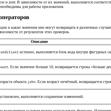
ese
и
zont
. В зависимости от их значений, выполняется соответс
ь необходимы для работы приложения.
операторов
укции и какие значения они могут возвращать в различных случа
исимости от результатов этих проверок.
Описание
истинно, выполняется блок кода внутри фигурных ск
condition1
. Если значение больше 10, возвращается строка «больше де
count
возраста объекта
. Если возраст нечётный, возвращается стро
john
 установлен, выполняется сохранение изменений.
при выполнении условия можно использовать функции. Наприме