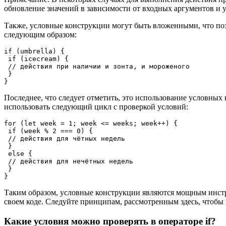
обновление значений в зависимости от входных аргументов и 
Также, условные конструкции могут быть вложенными, что поз
следующим образом:
if (umbrella) { 
 if (icecream) { 
 // действия при наличии и зонтa, и мороженого 
 } 
}
Последнее, что следует отметить, это использование условных
использовать следующий цикл с проверкой условий:
for (let week = 1; week <= weeks; week++) { 
 if (week % 2 === 0) { 
 // действия для чётных недель 
 } 
 else { 
 // действия для нечётных недель 
 } 
}
Таким образом, условные конструкции являются мощным инстр
своем коде. Следуйте принципам, рассмотренным здесь, чтобы
Какие условия можно проверять в операторе if?