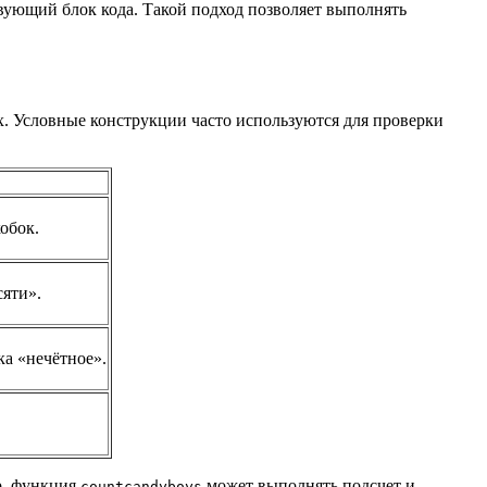
твующий блок кода. Такой подход позволяет выполнять
ях. Условные конструкции часто используются для проверки
обок.
сяти».
ка «нечётное».
р, функция
может выполнять подсчет и
countcandyboys