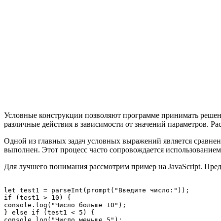
Условные конструкции позволяют программе принимать решени
различные действия в зависимости от значений параметров. 
Одной из главных задач условных выражений является сравнени
выполнен. Этот процесс часто сопровождается использованием
Для лучшего понимания рассмотрим пример на JavaScript. Пред
let test1 = parseInt(prompt("Введите число:"));

if (test1 > 10) {

console.log("Число больше 10");

} else if (test1 < 5) {

console.log("Число меньше 5");
