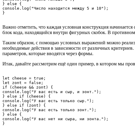
} else {

console.log("Число находится между 5 и 10");

Важно отметить, что каждая условная конструкция начинается 
блок кода, находящийся внутри фигурных скобок. В противном 
Таким образом, с помощью условных выражений можно реализо
необходимые действия в зависимости от различных критериев
параметров, которые вводятся через формы.
Итак, давайте рассмотрим ещё один пример, в котором мы про
let cheese = true;

let zont = false;

if (cheese && zont) {

console.log("У вас есть и сыр, и зонт.");

} else if (cheese) {

console.log("У вас есть только сыр.");

} else if (zont) {

console.log("У вас есть только зонт.");

} else {

console.log("У вас нет ни сыра, ни зонта.");
