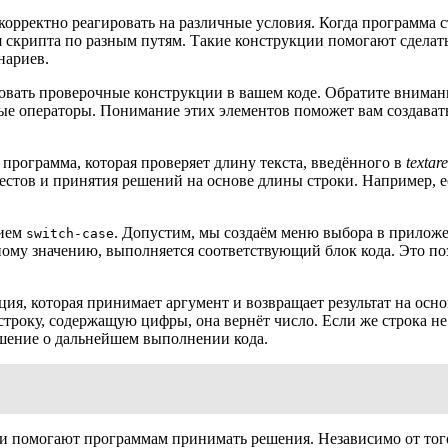
орректно реагировать на различные условия. Когда программа с
скрипта по разным путям. Такие конструкции помогают сделать
нариев.
вать проверочные конструкции в вашем коде. Обратите внимание
ые операторы. Понимание этих элементов поможет вам создават
 программа, которая проверяет длину текста, введённого в
textar
естов и принятия решений на основе длины строки. Например, 
нием
. Допустим, мы создаём меню выбора в прилож
switch-case
ному значению, выполняется соответствующий блок кода. Это по
ция, которая принимает аргумент и возвращает результат на осн
 строку, содержащую цифры, она вернёт число. Если же строка 
шение о дальнейшем выполнении кода.
 помогают программам принимать решения. Независимо от того,