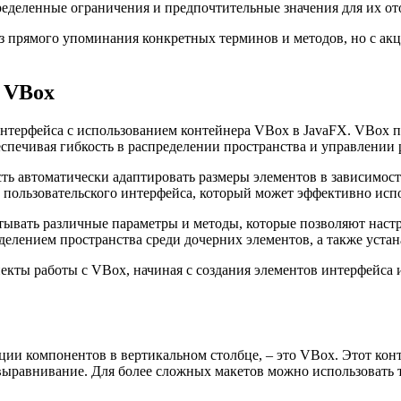
еделенные ограничения и предпочтительные значения для их от
з прямого упоминания конкретных терминов и методов, но с ак
 VBox
интерфейса с использованием контейнера VBox в JavaFX. VBox 
еспечивая гибкость в распределении пространства и управлении
ть автоматически адаптировать размеры элементов в зависимост
 пользовательского интерфейса, который может эффективно испо
тывать различные параметры и методы, которые позволяют наст
делением пространства среди дочерних элементов, а также уста
кты работы с VBox, начиная с создания элементов интерфейса 
ции компонентов в вертикальном столбце, – это VBox. Этот кон
выравнивание. Для более сложных макетов можно использовать 