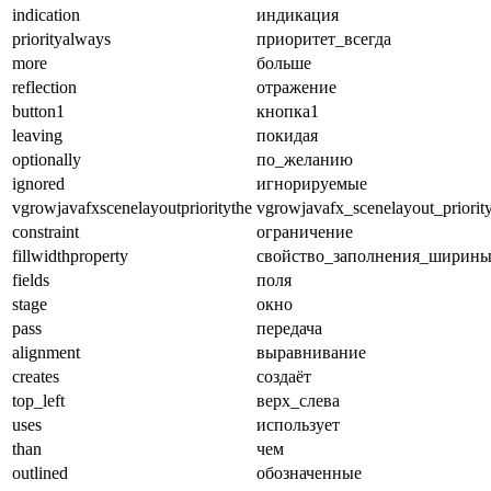
indication
индикация
priorityalways
приоритет_всегда
more
больше
reflection
отражение
button1
кнопка1
leaving
покидая
optionally
по_желанию
ignored
игнорируемые
vgrowjavafxscenelayoutprioritythe
vgrowjavafx_scenelayout_priorit
constraint
ограничение
fillwidthproperty
свойство_заполнения_ширин
fields
поля
stage
окно
pass
передача
alignment
выравнивание
creates
создаёт
top_left
верх_слева
uses
использует
than
чем
outlined
обозначенные