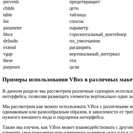
prevents
предотвращает
childs
дети
table
таблица
list
список
parameter
параметр
hbox
горизонтальный_контейнер
defaults
по_умолчанию
extend
расширять
vgap
вертикальный_интервал
these
эти
purposes
цели
Примеры использования VBox в различных маке
В данном разделе мы рассмотрим различные сценарии использ
интерфейса, позволяя размещать элементы вертикально один за
Мы рассмотрим как можно использовать VBox с различными ма
одинаковым или разнообразным образом, в зависимости от треб
нужного внешнего вида и ощущения интерфейса.
Также мы изучим, как VBox может взаимодействовать с другими
изменять свое поведение при изменении размеров окна или в о