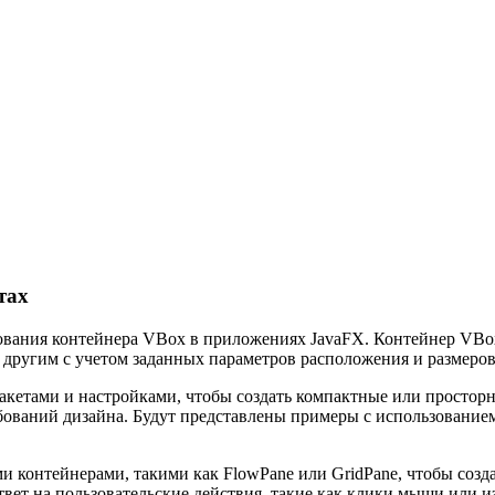
тах
ования контейнера VBox в приложениях JavaFX. Контейнер VBo
 другим с учетом заданных параметров расположения и размеров
кетами и настройками, чтобы создать компактные или простор
ований дизайна. Будут представлены примеры с использованием п
 контейнерами, такими как FlowPane или GridPane, чтобы созда
твет на пользовательские действия, такие как клики мыши или и