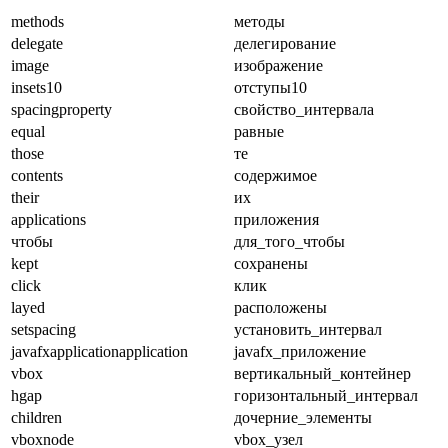
methods
методы
delegate
делегирование
image
изображение
insets10
отступы10
spacingproperty
свойство_интервала
equal
равные
those
те
contents
содержимое
their
их
applications
приложения
чтобы
для_того_чтобы
kept
сохранены
click
клик
layed
расположены
setspacing
установить_интервал
javafxapplicationapplication
javafx_приложение
vbox
вертикальный_контейнер
hgap
горизонтальный_интервал
children
дочерние_элементы
vboxnode
vbox_узел