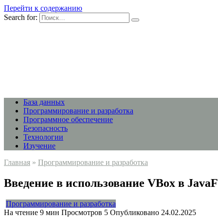
Перейти к содержанию
Search for:
База данных
Программирование и разработка
Программное обеспечение
Безопасность
Технологии
Изучение
Главная
»
Программирование и разработка
Введение в использование VBox в Java
Программирование и разработка
На чтение
9 мин
Просмотров
5
Опубликовано
24.02.2025