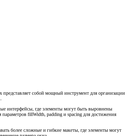
x представляет собой мощный инструмент для организации
.
ные интерфейсы, где элементы могут быть выровнены
араметров fillWidth, padding и spacing для достижения
вать более сложные и гибкие макеты, где элементы могут
зменение размера окна.