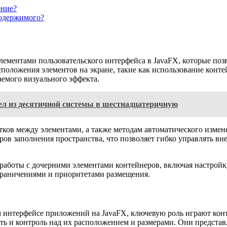
ение?
содержимого?
элементами пользовательского интерфейса в JavaFX, которые п
оложения элементов на экране, такие как использование конте
емого визуального эффекта.
ел из десятичной системы в шестнадцатеричную
тков между элементами, а также методам автоматического измен
ов заполнения пространства, что позволяет гибко управлять в
работы с дочерними элементами контейнеров, включая настройк
граничениями и приоритетами размещения.
ом интерфейсе приложений на JavaFX, ключевую роль играют ко
ть и контроль над их расположением и размерами. Они представ