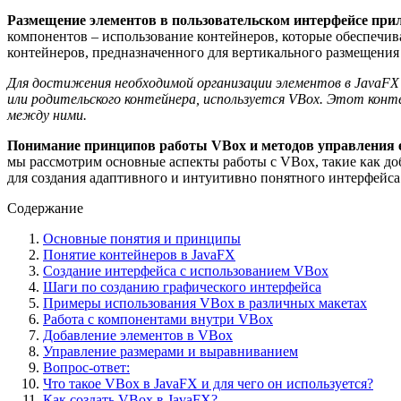
Размещение элементов в пользовательском интерфейсе прило
компонентов – использование контейнеров, которые обеспечив
контейнеров, предназначенного для вертикального размещени
Для достижения необходимой организации элементов в JavaFX
или родительского контейнера, используется VBox. Этот кон
между ними.
Понимание принципов работы VBox и методов управления 
мы рассмотрим основные аспекты работы с VBox, такие как до
для создания адаптивного и интуитивно понятного интерфейса
Содержание
Основные понятия и принципы
Понятие контейнеров в JavaFX
Создание интерфейса с использованием VBox
Шаги по созданию графического интерфейса
Примеры использования VBox в различных макетах
Работа с компонентами внутри VBox
Добавление элементов в VBox
Управление размерами и выравниванием
Вопрос-ответ:
Что такое VBox в JavaFX и для чего он используется?
Как создать VBox в JavaFX?