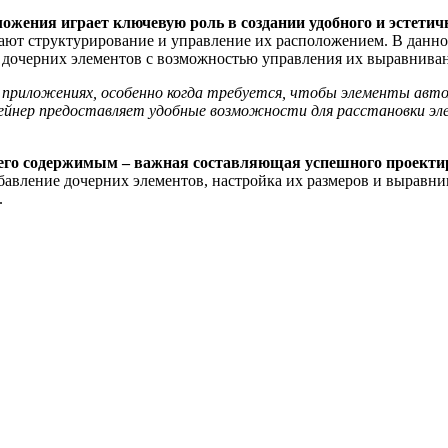
жения играет ключевую роль в создании удобного и эстетичн
ают структурирование и управление их расположением. В данно
я дочерних элементов с возможностью управления их выравнива
 приложениях, особенно когда требуется, чтобы элементы авт
тейнер предоставляет удобные возможности для расстановки э
его содержимым – важная составляющая успешного проектир
бавление дочерних элементов, настройка их размеров и выравн
.