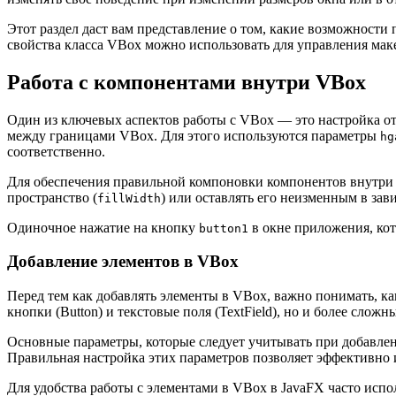
Этот раздел даст вам представление о том, какие возможности
свойства класса VBox можно использовать для управления ма
Работа с компонентами внутри VBox
Один из ключевых аспектов работы с VBox — это настройка от
между границами VBox. Для этого используются параметры
hg
соответственно.
Для обеспечения правильной компоновки компонентов внутри 
пространство (
) или оставлять его неизменным в за
fillWidth
Одиночное нажатие на кнопку
в окне приложения, кот
button1
Добавление элементов в VBox
Перед тем как добавлять элементы в VBox, важно понимать, ка
кнопки (Button) и текстовые поля (TextField), но и более сл
Основные параметры, которые следует учитывать при добавлени
Правильная настройка этих параметров позволяет эффективно 
Для удобства работы с элементами в VBox в JavaFX часто испо