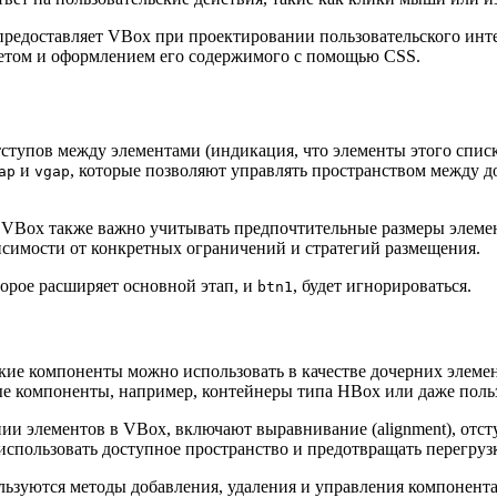
 предоставляет VBox при проектировании пользовательского инте
кетом и оформлением его содержимого с помощью CSS.
ступов между элементами (индикация, что элементы этого спис
и
, которые позволяют управлять пространством между 
ap
vgap
VBox также важно учитывать предпочтительные размеры элемен
висимости от конкретных ограничений и стратегий размещения.
орое расширяет основной этап, и
, будет игнорироваться.
btn1
кие компоненты можно использовать в качестве дочерних элемент
ожные компоненты, например, контейнеры типа HBox или даже пол
и элементов в VBox, включают выравнивание (alignment), отсту
использовать доступное пространство и предотвращать перегруз
льзуются методы добавления, удаления и управления компонента