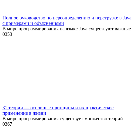
Полное руководство по переопределению и перегрузке в Java
с примерами и объяснениями
В мире программирования на языке Java существуют важные
0
353
31 теории — основные принципы и их практическое
применение в жизни
В мире программирования существует множество теорий
0
367