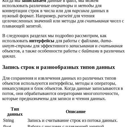
Когда мы
записываем
данные в файл, мы можем
использовать различные
операторы
и
методы
для
конвертации строк в числа или для
парсинга
данных в
нужный формат. Например,
parseint
для чтения
целочисленных значений или методы для
считывания
чисел с
плавающей запятой.
В следующих разделах мы подробно рассмотрим, как
использовать
интерфейсы
для работы с файлами,
дата-
инпут-стримы
для эффективного
записывания
и
считывания
объектов, а также особенности работы с
байтами
в различных
циклах
.
Запись строк и разнообразных типов данных
Для сохранения и извлечения данных из различных типов
объектов используются интерфейсы, методы и операторы,
инкапсуляция и блок объектов. Когда данные записываются в
поток, они обрабатываются операторами многопоточности,
которые предназначены для записи и чтения данных.
Тип
Описание
данных
String
Запись и считывание строк из потока данных.
float
Работа с числами с плавающей запятой.