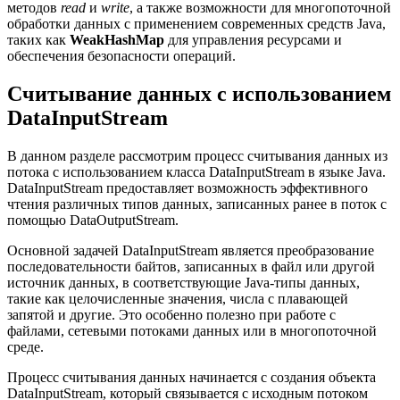
методов
read
и
write
, а также возможности для многопоточной
обработки данных с применением современных средств Java,
таких как
WeakHashMap
для управления ресурсами и
обеспечения безопасности операций.
Считывание данных с использованием
DataInputStream
В данном разделе рассмотрим процесс считывания данных из
потока с использованием класса DataInputStream в языке Java.
DataInputStream предоставляет возможность эффективного
чтения различных типов данных, записанных ранее в поток с
помощью DataOutputStream.
Основной задачей DataInputStream является преобразование
последовательности байтов, записанных в файл или другой
источник данных, в соответствующие Java-типы данных,
такие как целочисленные значения, числа с плавающей
запятой и другие. Это особенно полезно при работе с
файлами, сетевыми потоками данных или в многопоточной
среде.
Процесс считывания данных начинается с создания объекта
DataInputStream, который связывается с исходным потоком