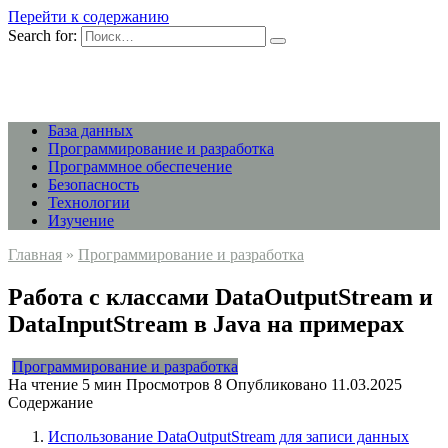
Перейти к содержанию
Search for:
База данных
Программирование и разработка
Программное обеспечение
Безопасность
Технологии
Изучение
Главная
»
Программирование и разработка
Работа с классами DataOutputStream и
DataInputStream в Java на примерах
Программирование и разработка
На чтение
5 мин
Просмотров
8
Опубликовано
11.03.2025
Содержание
Использование DataOutputStream для записи данных