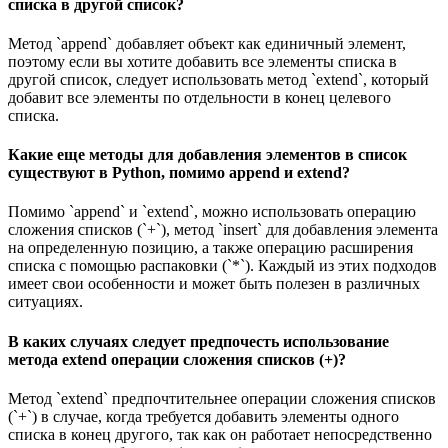
списка в другой список?
Метод `append` добавляет объект как единичный элемент,
поэтому если вы хотите добавить все элементы списка в
другой список, следует использовать метод `extend`, который
добавит все элементы по отдельности в конец целевого
списка.
Какие еще методы для добавления элементов в список
существуют в Python, помимо append и extend?
Помимо `append` и `extend`, можно использовать операцию
сложения списков (`+`), метод `insert` для добавления элемента
на определенную позицию, а также операцию расширения
списка с помощью распаковки (`*`). Каждый из этих подходов
имеет свои особенности и может быть полезен в различных
ситуациях.
В каких случаях следует предпочесть использование
метода extend операции сложения списков (+)?
Метод `extend` предпочтительнее операции сложения списков
(`+`) в случае, когда требуется добавить элементы одного
списка в конец другого, так как он работает непосредственно