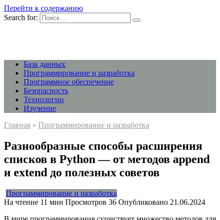
Перейти к содержанию
Search for:
База данных
Программирование и разработка
Программное обеспечение
Безопасность
Технологии
Изучение
Главная
»
Программирование и разработка
Разнообразные способы расширения
списков в Python — от методов append
и extend до полезных советов
Программирование и разработка
На чтение
11 мин
Просмотров
36
Опубликовано
21.06.2024
В мире программирования существует множество методов для