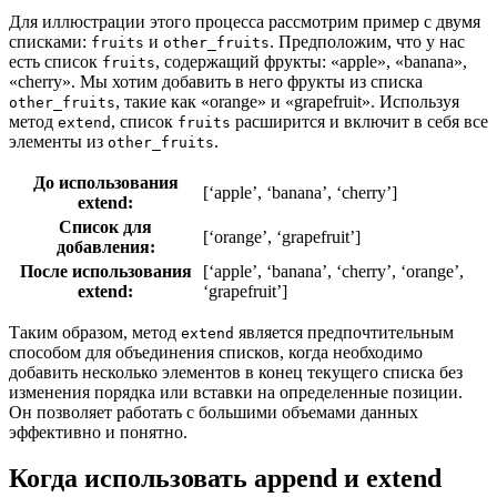
Для иллюстрации этого процесса рассмотрим пример с двумя
списками:
и
. Предположим, что у нас
fruits
other_fruits
есть список
, содержащий фрукты: «apple», «banana»,
fruits
«cherry». Мы хотим добавить в него фрукты из списка
, такие как «orange» и «grapefruit». Используя
other_fruits
метод
, список
расширится и включит в себя все
extend
fruits
элементы из
.
other_fruits
До использования
[‘apple’, ‘banana’, ‘cherry’]
extend:
Список для
[‘orange’, ‘grapefruit’]
добавления:
После использования
[‘apple’, ‘banana’, ‘cherry’, ‘orange’,
extend:
‘grapefruit’]
Таким образом, метод
является предпочтительным
extend
способом для объединения списков, когда необходимо
добавить несколько элементов в конец текущего списка без
изменения порядка или вставки на определенные позиции.
Он позволяет работать с большими объемами данных
эффективно и понятно.
Когда использовать append и extend