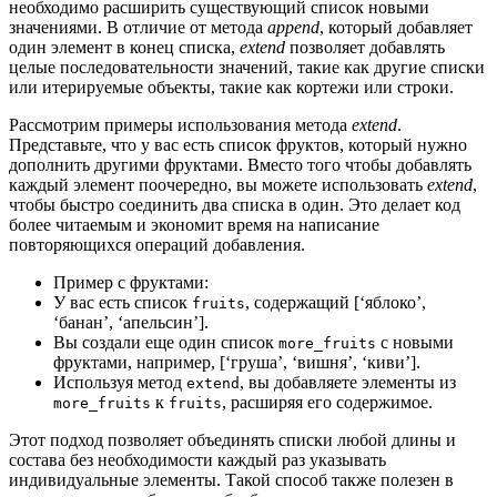
необходимо расширить существующий список новыми
значениями. В отличие от метода
append
, который добавляет
один элемент в конец списка,
extend
позволяет добавлять
целые последовательности значений, такие как другие списки
или итерируемые объекты, такие как кортежи или строки.
Рассмотрим примеры использования метода
extend
.
Представьте, что у вас есть список фруктов, который нужно
дополнить другими фруктами. Вместо того чтобы добавлять
каждый элемент поочередно, вы можете использовать
extend
,
чтобы быстро соединить два списка в один. Это делает код
более читаемым и экономит время на написание
повторяющихся операций добавления.
Пример с фруктами:
У вас есть список
, содержащий [‘яблоко’,
fruits
‘банан’, ‘апельсин’].
Вы создали еще один список
с новыми
more_fruits
фруктами, например, [‘груша’, ‘вишня’, ‘киви’].
Используя метод
, вы добавляете элементы из
extend
к
, расширяя его содержимое.
more_fruits
fruits
Этот подход позволяет объединять списки любой длины и
состава без необходимости каждый раз указывать
индивидуальные элементы. Такой способ также полезен в