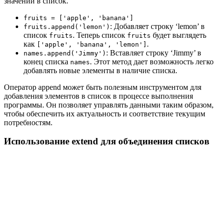
значений в список.
fruits = ['apple', 'banana']
: Добавляет строку ‘lemon’ в
fruits.append('lemon')
список
. Теперь список
будет выглядеть
fruits
fruits
как
.
['apple', 'banana', 'lemon']
: Вставляет строку ‘Jimmy’ в
names.append('Jimmy')
конец списка
. Этот метод дает возможность легко
names
добавлять новые элементы в наличие списка.
Оператор append может быть полезным инструментом для
добавления элементов в список в процессе выполнения
программы. Он позволяет управлять данными таким образом,
чтобы обеспечить их актуальность и соответствие текущим
потребностям.
Использование extend для объединения списков