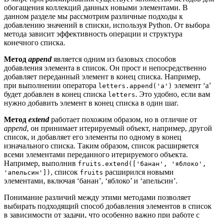
обогащения коллекций данных новыми элементами. В
данном разделе мы рассмотрим различные подходы к
добавлению значений в списки, используя Python. От выбора
метода зависит эффективность операции и структура
конечного списка.
Метод
append
является одним из базовых способов
добавления элемента в список. Он прост и непосредственно
добавляет переданный элемент в конец списка. Например,
при выполнении оператора
элемент ‘а’
letters.append('а')
будет добавлен в конец списка
. Это удобно, если вам
letters
нужно добавить элемент в конец списка в один шаг.
Метод
extend
работает похожим образом, но в отличие от
append
, он принимает итерируемый объект, например, другой
список, и добавляет его элементы по одному в конец
изначального списка. Таким образом, список расширяется
всеми элементами переданного итерируемого объекта.
Например, выполнив
fruits.extend(['банан', 'яблоко',
, список
расширился новыми
'апельсин'])
fruits
элементами, включая ‘банан’, ‘яблоко’ и ‘апельсин’.
Понимание различий между этими методами позволяет
выбирать подходящий способ добавления элементов в список
в зависимости от задачи, что особенно важно при работе с