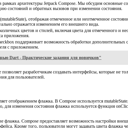
x в рамках архитектуры Jetpack Compose. Мы обсудим основные 
цию состояний и обратных вызовов при изменении состояния.
mutableState), отображая отмеченное или неотмеченное состояни
уально отражается изменением его внешнего вида.
зличных цветов и стилей, включая цвета для отмеченного и нео
са приложения.
heckbox поддерживает возможность обработки дополнительных с
еля с приложением.
щью Dart - Практические задания для новичков"
 позволяет разработчикам создавать интерфейсы, которые не то
ния для пользователей.
яет отображением флажка. В Compose используется mutableState
, для изменения состояния флажка используется функция onClick
е флажка. Compose предоставляет возможность настройки внешне
фейса. Кроме того, пользователи могут задавать цвета флажка ч