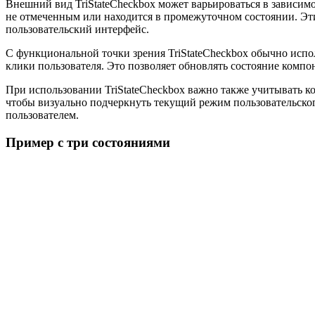
Внешний вид TriStateCheckbox может варьироваться в зависимо
не отмеченным или находится в промежуточном состоянии. Эти
пользовательский интерфейс.
С функциональной точки зрения TriStateCheckbox обычно исполь
клики пользователя. Это позволяет обновлять состояние компо
При использовании TriStateCheckbox важно также учитывать ко
чтобы визуально подчеркнуть текущий режим пользовательского
пользователем.
Пример с три состояниями