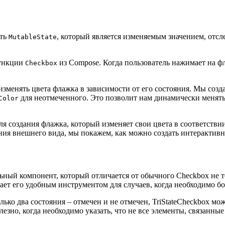
ать
, который является изменяемым значением, отс
MutableState
функции
из Compose. Когда пользователь нажимает на ф
Checkbox
изменять цвета флажка в зависимости от его состояния. Мы со
для неотмеченного. Это позволит нам динамически менят
Color
для создания флажка, который изменяет свои цвета в соответст
ния внешнего вида, мы покажем, как можно создать интерактив
альный компонент, который отличается от обычного Checkbox не 
лает его удобным инструментом для случаев, когда необходимо б
ько два состояния – отмечен и не отмечен, TriStateCheckbox мож
лезно, когда необходимо указать, что не все элементы, связанн