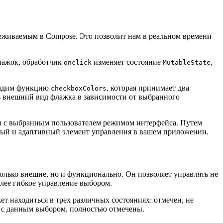
леживаемым в Compose. Это позволит нам в реальном времени
лажок, обработчик
изменяет состояние
,
onclick
MutableState
здадим функцию
, которая принимает два
checkboxColors
ь внешний вид флажка в зависимости от выбранного
вии с выбранным пользователем режимом интерфейса. Путем
ный и адаптивный элемент управления в вашем приложении.
только внешне, но и функционально. Он позволяет управлять не
олее гибкое управление выбором.
ет находиться в трех различных состояниях: отмечен, не
ые с данным выбором, полностью отмечены.