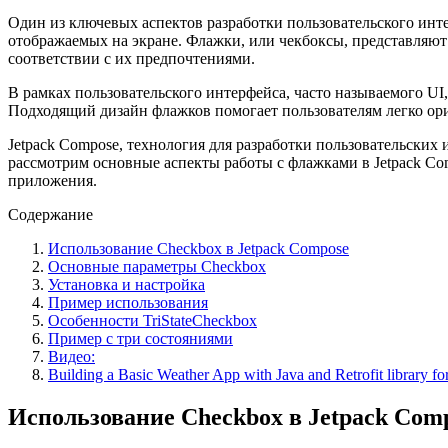
Один из ключевых аспектов разработки пользовательского инт
отображаемых на экране. Флажки, или чекбоксы, представляют
соответствии с их предпочтениями.
В рамках пользовательского интерфейса, часто называемого U
Подходящий дизайн флажков помогает пользователям легко ор
Jetpack Compose, технология для разработки пользовательских
рассмотрим основные аспекты работы с флажками в Jetpack Com
приложения.
Содержание
Использование Checkbox в Jetpack Compose
Основные параметры Checkbox
Установка и настройка
Пример использования
Особенности TriStateCheckbox
Пример с три состояниями
Видео:
Building a Basic Weather App with Java and Retrofit library f
Использование Checkbox в Jetpack Com