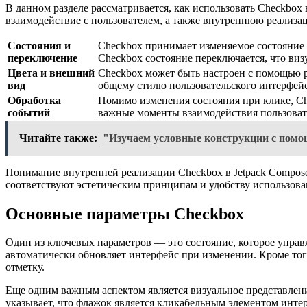
В данном разделе рассматривается, как использовать Checkbo
взаимодействие с пользователем, а также внутреннюю реализа
Состояния и
Checkbox принимает изменяемое состояние (
переключение
Checkbox состояние переключается, что виз
Цвета и внешний
Checkbox может быть настроен с помощью ра
вид
общему стилю пользовательского интерфей
Обработка
Помимо изменения состояния при клике, C
событий
важные моменты взаимодействия пользоват
Читайте также:
"Изучаем условные конструкции с помо
Понимание внутренней реализации Checkbox в Jetpack Compose
соответствуют эстетическим принципам и удобству использова
Основные параметры Checkbox
Один из ключевых параметров — это состояние, которое управл
автоматически обновляет интерфейс при изменении. Кроме того
отметку.
Еще одним важным аспектом является визуальное представлени
указывает, что флажок является кликабельным элементом интер