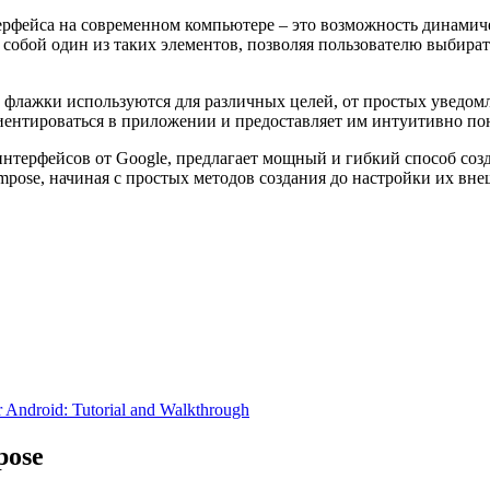
ерфейса на современном компьютере – это возможность динамич
 собой один из таких элементов, позволяя пользователю выбира
I, флажки используются для различных целей, от простых увед
иентироваться в приложении и предоставляет им интуитивно по
 интерфейсов от Google, предлагает мощный и гибкий способ со
pose, начиная с простых методов создания до настройки их вне
or Android: Tutorial and Walkthrough
pose