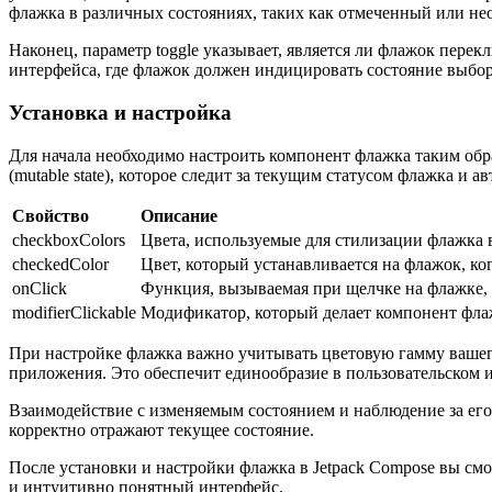
флажка в различных состояниях, таких как отмеченный или н
Наконец, параметр toggle указывает, является ли флажок пер
интерфейса, где флажок должен индицировать состояние выбо
Установка и настройка
Для начала необходимо настроить компонент флажка таким обра
(mutable state), которое следит за текущим статусом флажка и
Свойство
Описание
checkboxColors
Цвета, используемые для стилизации флажка в
checkedColor
Цвет, который устанавливается на флажок, ко
onClick
Функция, вызываемая при щелчке на флажке, 
modifierClickable
Модификатор, который делает компонент флаж
При настройке флажка важно учитывать цветовую гамму вашего
приложения. Это обеспечит единообразие в пользовательском 
Взаимодействие с изменяемым состоянием и наблюдение за его
корректно отражают текущее состояние.
После установки и настройки флажка в Jetpack Compose вы см
и интуитивно понятный интерфейс.