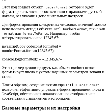
Этот код создает объект
, который будет
numberFormat
форматировать числа в соответствии с правилами русской
локали, без указания дополнительных настроек.
Для форматирования конкретных числовых значений можно
использовать методы объекта
, такие как
Intl.NumberFormat
или
. Например, чтобы
format
formatToParts
отформатировать число 12345.67:
javascriptCopy codeconst formatted =
numberFormat.format(12345.67);
console.log(formatted); // «12 345,67»
Этот пример демонстрирует, как объект
numberFormat
форматирует число с учетом заданных параметров локали и
стиля.
Таким образом, создание экземпляра
Intl.NumberFormat
позволяет эффективно управлять форматированием чисел в
JavaScript, обеспечивая локализованное отображение в
соответствии с заданными настройками.
Базовые параметры и их настройки