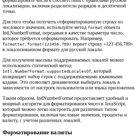
форматировать числа в соответствии с правилами русской
локализации, включая разделители разрядов и десятичной
точки.
Для того чтобы получить отформатированную строку из
числового значения, используйте метод
объекта
format
Intl.NumberFormat, передавая в качестве параметра число,
которое требуется отформатировать. Например,
вернет строку «123 456,789»
formatter.format(123456.789)
в локализованном формате для русской локали.
Для получения массива поддерживаемых локалей можно
использовать статический метод
, который
Intl.NumberFormat.supportedLocalesOf
возвращает набор строк с поддерживаемыми языковыми
кодами. Это позволяет динамически выбирать локаль в
зависимости от настроек пользователя или языка приложения.
Таким образом, IntlNumberFormat предоставляет удобный и
мощный алгоритм для форматирования чисел в JavaScript,
который можно легко настроить для различных типов
форматирования, включая числовые значения, проценты и
валюту, с учетом различных локалей.
Форматирование валюты