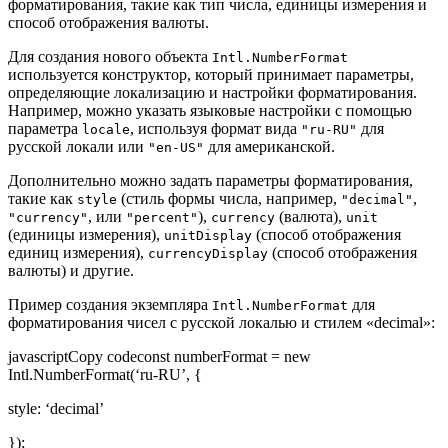
форматирования, такие как тип числа, единицы измерения и
способ отображения валюты.
Для создания нового объекта
Intl.NumberFormat
используется конструктор, который принимает параметры,
определяющие локализацию и настройки форматирования.
Например, можно указать языковые настройки с помощью
параметра
, используя формат вида
для
locale
"ru-RU"
русской локали или
для американской.
"en-US"
Дополнительно можно задать параметры форматирования,
такие как
(стиль формы числа, например,
,
style
"decimal"
, или
),
(валюта),
"currency"
"percent"
currency
unit
(единицы измерения),
(способ отображения
unitDisplay
единиц измерения),
(способ отображения
currencyDisplay
валюты) и другие.
Пример создания экземпляра
для
Intl.NumberFormat
форматирования чисел с русской локалью и стилем «decimal»:
javascriptCopy codeconst numberFormat = new
Intl.NumberFormat(‘ru-RU’, {
style: ‘decimal’
});