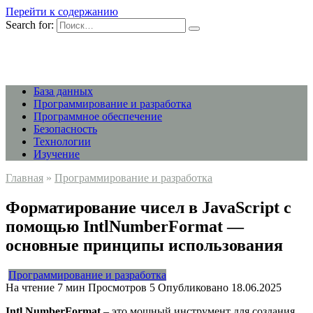
Перейти к содержанию
Search for:
База данных
Программирование и разработка
Программное обеспечение
Безопасность
Технологии
Изучение
Главная
»
Программирование и разработка
Форматирование чисел в JavaScript с
помощью IntlNumberFormat —
основные принципы использования
Программирование и разработка
На чтение
7 мин
Просмотров
5
Опубликовано
18.06.2025
Intl.NumberFormat
– это мощный инструмент для создания