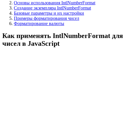
Основы использования IntlNumberFormat
Создание экземпляра IntlNumberFormat
Базовые параметры и их настройки
Примеры форматирования чисел
Форматирование валюты
Как применять IntlNumberFormat для
чисел в JavaScript