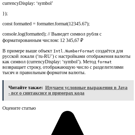
currencyDisplay: ‘symbol’
});
const formatted = formatter.format(12345.67);
console.log(formatted); // Выведет символ рубля с
форматированным числом: 12 345,67 ₽
В примере выше объект
создаётся для
Intl.NumberFormat
русской локали (‘ru-RU’) с настройками отображения валюты
как символ (currencyDisplay: ‘symbol’). Метод
format
возвращает строку, отображающую число с разделителями
тысяч и правильным форматом валюты.
Читайте также:
Изучаем условные выражения в Java
- все о синтаксисе и примерах кода
Оцените статью