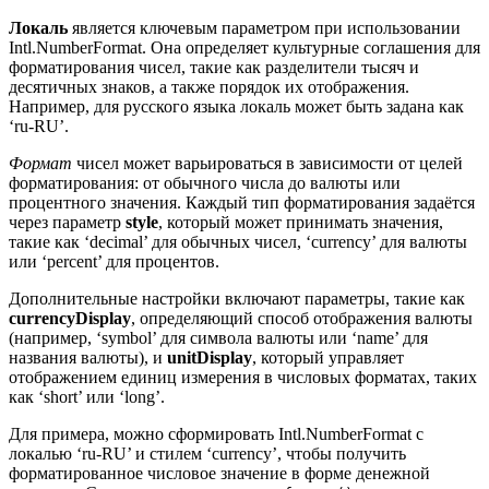
Локаль
является ключевым параметром при использовании
Intl.NumberFormat. Она определяет культурные соглашения для
форматирования чисел, такие как разделители тысяч и
десятичных знаков, а также порядок их отображения.
Например, для русского языка локаль может быть задана как
‘ru-RU’.
Формат
чисел может варьироваться в зависимости от целей
форматирования: от обычного числа до валюты или
процентного значения. Каждый тип форматирования задаётся
через параметр
style
, который может принимать значения,
такие как ‘decimal’ для обычных чисел, ‘currency’ для валюты
или ‘percent’ для процентов.
Дополнительные настройки включают параметры, такие как
currencyDisplay
, определяющий способ отображения валюты
(например, ‘symbol’ для символа валюты или ‘name’ для
названия валюты), и
unitDisplay
, который управляет
отображением единиц измерения в числовых форматах, таких
как ‘short’ или ‘long’.
Для примера, можно сформировать Intl.NumberFormat с
локалью ‘ru-RU’ и стилем ‘currency’, чтобы получить
форматированное числовое значение в форме денежной