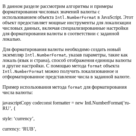
В данном разделе рассмотрим алгоритмы и примеры
форматирования числовых значений валюты с
использованием объекта
в JavaScript. Этот
Intl.NumberFormat
объект предоставляет мощные инструменты для локализации
числовых данных, включая специализированные настройки
для форматирования валюты в соответствии с заданной
локалью.
Для форматирования валюты необходимо создать новый
экземпляр
, указав параметры, такие как
Intl.NumberFormat
локаль (язык и страна), способ отображения единицы валюты
и другие настройки. С помощью метода
объекта
format
можно получить локализованное и
Intl.NumberFormat
отформатированное представление числа в заданной валюте.
Пример использования метода
для форматирования
format
числа валюты:
javascriptCopy codeconst formatter = new Intl.NumberFormat(‘ru-
RU’, {
style: ‘currency’,
currency: ‘RUB’,