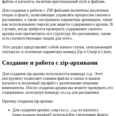
файлы и каталоги, включая оригинальный путь к файлам.
Для создания и работы с ZIP-файлами включены различные
опции и флаги, позволяющие управлять процессом сжатия и
распаковки, а также настраивать параметры архивации, такие
как использование пароля для защиты содержимого архива. В
случаях, когда требуется проверить содержимое сжатого
архива или просмотреть его структуру без распаковки, также
есть соответствующие опции для этого.
Этот раздел представляет собой начало статьи, описывающей
синтаксис и основные параметры команд Zip и Unzip в Linux.
Создание и работа с zip-архивами
Для создания zip-архива используется команда
. Этот
zip
инструмент позволяет сожмем файлы и папки в вашем
каталоге в желаемый zip-файл с различными опциями
компоненты. После создания архива вы можете проверить его
содержимое, используя команду
для распаковки.
unzip
Пример создания zip-архива:
Для создания архива
из каталога
compress1.zip
используйте следующие флаги:
home/eugene/bookpdf