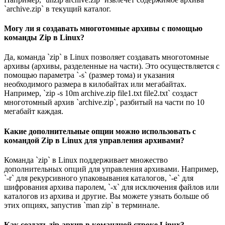
`archive.zip` в текущий каталог.
Могу ли я создавать многотомные архивы с помощью
команды Zip в Linux?
Да, команда `zip` в Linux позволяет создавать многотомные
архивы (архивы, разделенные на части). Это осуществляется с
помощью параметра `-s` (размер тома) и указания
необходимого размера в килобайтах или мегабайтах.
Например, `zip -s 10m archive.zip file1.txt file2.txt` создаст
многотомный архив `archive.zip`, разбитый на части по 10
мегабайт каждая.
Какие дополнительные опции можно использовать с
командой Zip в Linux для управления архивами?
Команда `zip` в Linux поддерживает множество
дополнительных опций для управления архивами. Например,
`-r` для рекурсивного упаковывания каталогов, `-e` для
шифрования архива паролем, `-x` для исключения файлов или
каталогов из архива и другие. Вы можете узнать больше об
этих опциях, запустив `man zip` в терминале.
Как создать zip-архив в командной строке Linux?