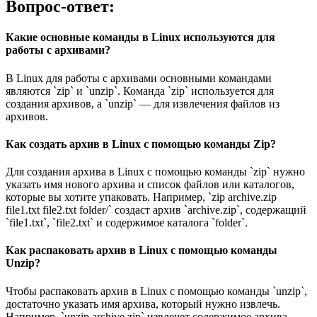
Вопрос-ответ:
Какие основные команды в Linux используются для
работы с архивами?
В Linux для работы с архивами основными командами
являются `zip` и `unzip`. Команда `zip` используется для
создания архивов, а `unzip` — для извлечения файлов из
архивов.
Как создать архив в Linux с помощью команды Zip?
Для создания архива в Linux с помощью команды `zip` нужно
указать имя нового архива и список файлов или каталогов,
которые вы хотите упаковать. Например, `zip archive.zip
file1.txt file2.txt folder/` создаст архив `archive.zip`, содержащий
`file1.txt`, `file2.txt` и содержимое каталога `folder`.
Как распаковать архив в Linux с помощью команды
Unzip?
Чтобы распаковать архив в Linux с помощью команды `unzip`,
достаточно указать имя архива, который нужно извлечь.
Например, `unzip archive.zip` извлечет содержимое архива