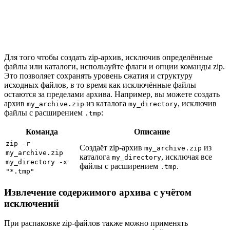
Для того чтобы создать zip-архив, исключив определённые
файлы или каталоги, используйте флаги и опции команды zip.
Это позволяет сохранять уровень сжатия и структуру
исходных файлов, в то время как исключённые файлы
остаются за пределами архива. Например, вы можете создать
архив
из каталога
, исключив
my_archive.zip
my_directory
файлы с расширением
:
.tmp
Команда
Описание
zip -r
Создаёт zip-архив
из
my_archive.zip
my_archive.zip
каталога
, исключая все
my_directory
my_directory -x
файлы с расширением
.
.tmp
"*.tmp"
Извлечение содержимого архива с учётом
исключений
При распаковке zip-файлов также можно применять