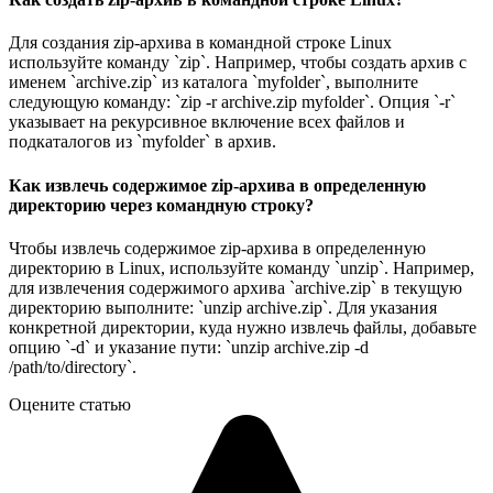
Для создания zip-архива в командной строке Linux
используйте команду `zip`. Например, чтобы создать архив с
именем `archive.zip` из каталога `myfolder`, выполните
следующую команду: `zip -r archive.zip myfolder`. Опция `-r`
указывает на рекурсивное включение всех файлов и
подкаталогов из `myfolder` в архив.
Как извлечь содержимое zip-архива в определенную
директорию через командную строку?
Чтобы извлечь содержимое zip-архива в определенную
директорию в Linux, используйте команду `unzip`. Например,
для извлечения содержимого архива `archive.zip` в текущую
директорию выполните: `unzip archive.zip`. Для указания
конкретной директории, куда нужно извлечь файлы, добавьте
опцию `-d` и указание пути: `unzip archive.zip -d
/path/to/directory`.
Оцените статью