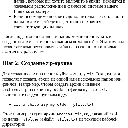
папки, которые вы хотите включить в архив, находятся в
желаемом расположении в файловой системе вашего
Linux-компьютера.
Если необходимо добавить дополнительные файлы или
папки в архив, убедитесь, что они находятся в
соответствующих папках.
После подготовки файлов и папок можно приступать к
созданию архива с использованием команды Zip. Эта команда
позволяет компрессировать файлы с различными опциями
сжатия в zip-формате.
Шаг 2: Создание zip-архива
Для создания архива используйте команду
. Эта утилита
zip
позволяет создать архив из одной или нескольких папок или
файлов. Например, чтобы создать архив с именем
из папки
и файла
,
archive.zip
myfolder
myfile.txt
выполните следующую команду:
zip archive.zip myfolder myfile.txt
Этот пример создаст архив
, содержащий файлы
archive.zip
из папки
и файл
из текущей рабочей
myfolder
myfile.txt
директории.