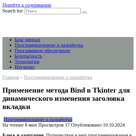
Перейти к содержанию
Search for:
База данных
Программирование и разработка
Программное обеспечение
Безопасность
Технологии
Изучение
Главная
»
Программирование и разработка
Применение метода Bind в Tkinter для
динамического изменения заголовка
вкладки
Программирование и разработка
На чтение
8 мин
Просмотров
17
Опубликовано
10.10.2024
Блеск и адаптация.
Путешествие в мир программирования в