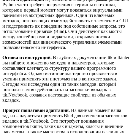
Python часто требует погружения в термины и техники,
которые в первый момент могут показаться виртуальными
панелями из абстрактных фреймов. Один из ключевых
методов, позволяющих взаимодействовать с элементами GUI
и подстраивать их поведение под собственные запросы, это
использование привязок (Bind). Они действуют как мосты
между контейнерами и виджетами, открывая потоки
возможностей для динамического управления элементами
пользовательского интерфейса.
Основа из инструкций.
В глубинах документации ttk и tkinter
вы найдете множество методов и параметров, которые
составляют клетчатую структуру вашего программного
интерфейса. Однако истинное мастерство проявляется в
умении применять эти инструменты в контексте задачи.
Сегодня мы исследуем один из таких методов, который
позволит вам воздействовать на заголовки вкладок в
ttk.Notebook, создавая настоящие спойлеры из обычных
вкладок.
Процесс пошаговой адаптации.
На данный момент ваша
задача – научиться применять Bind для изменения заголовков
вкладок в ttk.Notebook. Это потребует понимания
компонентов tkinter, таких как виджеты, классы и внешние
параметры, а также мастерства в использовании различных