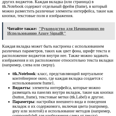
других виджетов. Каждая вкладка (или страница) в
ttk.Notebook содержит отдельный фрейм (frame), в который
можно разместить различные элементы интерфейса, такие как
кнопки, текстовые поля и изображения.
Читайте также:
"Руководство для Начинающих по
Использованию Azure SignalR"
Каждая вкладка может быть настроена с использованием
различных параметров, таких как цвет фона, шрифт текста и
расположение виджетов внутри нее. Также можно задавать
изображения и их расположение относительно текста вкладки
(например, слева или сверху).
ttk.Notebook
: класс, представляющий виртуальное
контейнерное окно, где каждая вкладка создается с
использованием frame1.
Виджеты
: элементы интерфейса, которые можно
размещать на панелях внутри вкладок, такие как кнопки
(button_frame), текстовые метки (ttk.Label) и другие.
Параметры
: настройки внешнего вида и поведения
вкладок и их содержимого, включая цвета (например,
grey или золотой) и использование методов (например,
compound=left для изображения слева от текста).