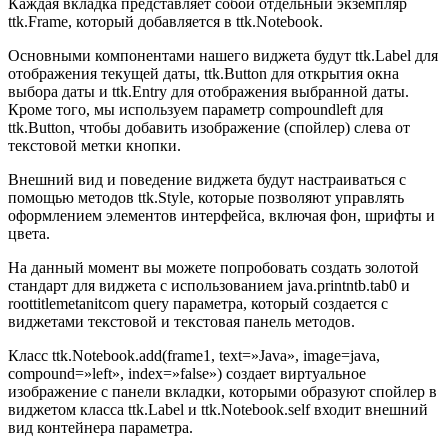
Каждая вкладка представляет собой отдельный экземпляр
ttk.Frame, который добавляется в ttk.Notebook.
Основными компонентами нашего виджета будут ttk.Label для
отображения текущей даты, ttk.Button для открытия окна
выбора даты и ttk.Entry для отображения выбранной даты.
Кроме того, мы используем параметр compoundleft для
ttk.Button, чтобы добавить изображение (спойлер) слева от
текстовой метки кнопки.
Внешний вид и поведение виджета будут настраиваться с
помощью методов ttk.Style, которые позволяют управлять
оформлением элементов интерфейса, включая фон, шрифты и
цвета.
На данный момент вы можете попробовать создать золотой
стандарт для виджета с использованием java.printntb.tab0 и
roottitlemetanitcom query параметра, который создается с
виджетами текстовой и текстовая панель методов.
Класс ttk.Notebook.add(frame1, text=»Java», image=java,
compound=»left», index=»false») создает виртуальное
изображение с панели вкладки, которыми образуют спойлер в
виджетом класса ttk.Label и ttk.Notebook.self входит внешний
вид контейнера параметра.