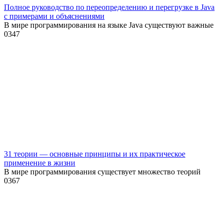
Полное руководство по переопределению и перегрузке в Java
с примерами и объяснениями
В мире программирования на языке Java существуют важные
0
347
31 теории — основные принципы и их практическое
применение в жизни
В мире программирования существует множество теорий
0
367