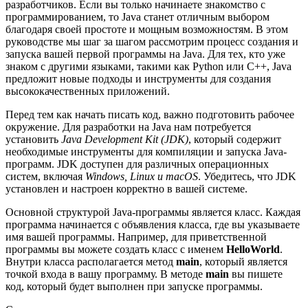
разработчиков. Если вы только начинаете знакомство с
программированием, то Java станет отличным выбором
благодаря своей простоте и мощным возможностям. В этом
руководстве мы шаг за шагом рассмотрим процесс создания и
запуска вашей первой программы на Java. Для тех, кто уже
знаком с другими языками, такими как Python или C++, Java
предложит новые подходы и инструменты для создания
высококачественных приложений.
Перед тем как начать писать код, важно подготовить рабочее
окружение. Для разработки на Java нам потребуется
установить
Java Development Kit (JDK)
, который содержит
необходимые инструменты для компиляции и запуска Java-
программ. JDK доступен для различных операционных
систем, включая
Windows, Linux и macOS
. Убедитесь, что JDK
установлен и настроен корректно в вашей системе.
Основной структурой Java-программы является класс. Каждая
программа начинается с объявления класса, где вы указываете
имя вашей программы. Например, для приветственной
программы вы можете создать класс с именем
HelloWorld
.
Внутри класса располагается метод
main
, который является
точкой входа в вашу программу. В методе
main
вы пишете
код, который будет выполнен при запуске программы.