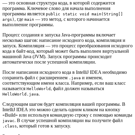
— это основная структура кода, в которой содержится
программа. Ключевое слово для начала выполнения
программы является
public static void main(String[]
, где
— это метод, с которого начинается
args)
main
выполнение программы.
Процесс создания и запуска Java-программы включает
несколько шагов: написание исходного кода, компиляция и
запуск. Компиляция — это процесс преобразования исходного
кода в байт-код, который может быть выполнен виртуальной
машиной Java (JVM). Запуск программы происходит
автоматически после успешной компиляции.
После написания исходного кода в IntelliJ IDEA необходимо
сохранить файл с расширением
и именем,
.java
соответствующим имени класса. Например, если ваш класс
называется
, файл должен называться
HelloWorld
.
HelloWorld.java
Следующим шагом будет компиляция вашей программы. В
IntelliJ IDEA это можно сделать одним кликом на кнопку
«Build» или используя командную строку с помощью команды
. В случае успешной компиляции вы получите файл
javac
, который готов к запуску.
.class