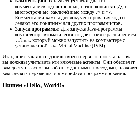
Комментарии
: В Java существуют два типа
комментариев: однострочные, начинающиеся с
, и
//
многострочные, заключённые между
и
.
/*
*/
Комментарии важны для документирования кода и
делают его понятным для других программистов.
Запуск программы
: Для запуска Java-программы
компилятор автоматически создаёт файл с расширением
, который можно запустить на компьютере с
.class
установленной Java Virtual Machine (JVM).
Итак, приступая к созданию своего первого проекта на Java,
вы должны учитывать эти ключевые аспекты. Они обеспечат
вам доступ к основам работы с данными и методами, позволят
вам сделать первые шаги в мире Java-программирования.
Пишем «Hello, World!»