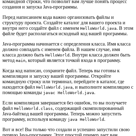
командной строки, что позволит вам лучше понять процесс
создания и запуска Java-программы.
Перед написанием кода важно организовать файлы и
структуру проекта. Создайте каталог для вашего проекта и
внутри него создайте файл с именем
. В этом
HelloWorld.java
файле будет располагаться исходный код вашей программы.
Java-программа начинается с определения класса. Имя класса
должно совпадать с именем файла. В нашем случае, имя
класса должно быть
. Внутри класса должен быть
HelloWorld
метод
, который является точкой входа в программу.
main
Когда код написан, сохраните файл. Теперь вы готовы к
компиляции и запуску вашей программы. Откройте
командную строку или терминал, перейдите в каталог, где
находится файл
, и выполните компиляцию с
HelloWorld.java
помощью команды
.
javac HelloWorld.java
Если компиляция завершается без ошибок, то вы получаете
файл
, содержащий скомпилированный
HelloWorld.class
Java-байткод вашей программы. Теперь можно запустить
программу, используя команду
.
java HelloWorld
Вот и все! Вы только что создали и успешно запустили свою
первую Java-программу. Этот простой пример дает вам