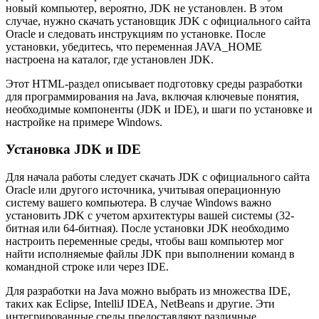
новый компьютер, вероятно, JDK не установлен. В этом
случае, нужно скачать установщик JDK с официального сайта
Oracle и следовать инструкциям по установке. После
установки, убедитесь, что переменная JAVA_HOME
настроена на каталог, где установлен JDK.
Этот HTML-раздел описывает подготовку среды разработки
для программирования на Java, включая ключевые понятия,
необходимые компоненты (JDK и IDE), и шаги по установке и
настройке на примере Windows.
Установка JDK и IDE
Для начала работы следует скачать JDK с официального сайта
Oracle или другого источника, учитывая операционную
систему вашего компьютера. В случае Windows важно
установить JDK с учетом архитектуры вашей системы (32-
битная или 64-битная). После установки JDK необходимо
настроить переменные среды, чтобы ваш компьютер мог
найти исполняемые файлы JDK при выполнении команд в
командной строке или через IDE.
Для разработки на Java можно выбрать из множества IDE,
таких как Eclipse, IntelliJ IDEA, NetBeans и другие. Эти
интегрированные среды предоставляют различные