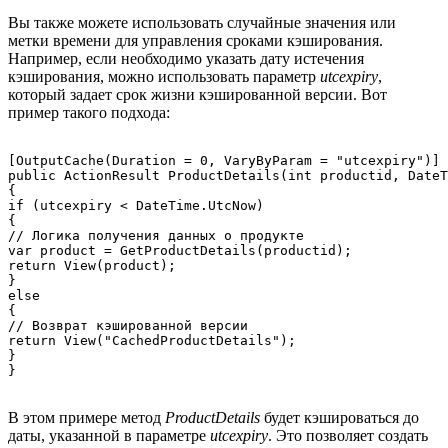
Вы также можете использовать случайные значения или
метки времени для управления сроками кэширования.
Например, если необходимо указать дату истечения
кэширования, можно использовать параметр
utcexpiry
,
который задает срок жизни кэшированной версии. Вот
пример такого подхода:
[OutputCache(Duration = 0, VaryByParam = "utcexpiry")]

public ActionResult ProductDetails(int productid, DateT
{

if (utcexpiry < DateTime.UtcNow)

{

// Логика получения данных о продукте

var product = GetProductDetails(productid);

return View(product);

}

else

{

// Возврат кэшированной версии

return View("CachedProductDetails");

}

В этом примере метод
ProductDetails
будет кэшироваться до
даты, указанной в параметре
utcexpiry
. Это позволяет создать