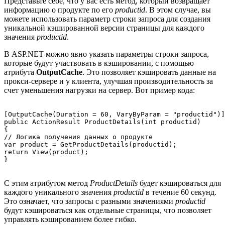
Представьте себе, что у вас есть метод, который возвращает
информацию о продукте по его
productid
. В этом случае, вы
можете использовать параметр строки запроса для создания
уникальной кэшированной версии страницы для каждого
значения
productid
.
В ASP.NET можно явно указать параметры строки запроса,
которые будут участвовать в кэшировании, с помощью
атрибута
OutputCache
. Это позволяет кэшировать данные на
прокси-сервере и у клиента, улучшая производительность за
счет уменьшения нагрузки на сервер. Вот пример кода:
[OutputCache(Duration = 60, VaryByParam = "productid")]

public ActionResult ProductDetails(int productid)

{

// Логика получения данных о продукте

var product = GetProductDetails(productid);

return View(product);

С этим атрибутом метод
ProductDetails
будет кэшироваться для
каждого уникального значения
productid
в течение 60 секунд.
Это означает, что запросы с разными значениями
productid
будут кэшироваться как отдельные страницы, что позволяет
управлять кэшированием более гибко.