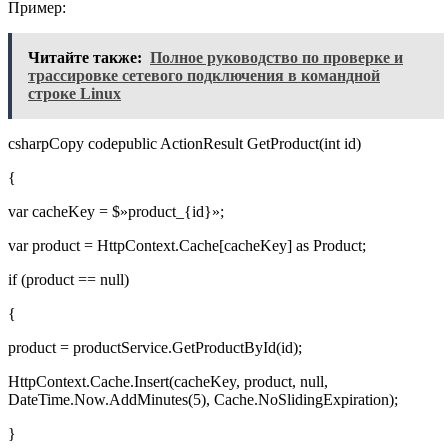
Пример:
Читайте также:
Полное руководство по проверке и
трассировке сетевого подключения в командной
строке Linux
csharpCopy codepublic ActionResult GetProduct(int id)
{
var cacheKey = $»product_{id}»;
var product = HttpContext.Cache[cacheKey] as Product;
if (product == null)
{
product = productService.GetProductById(id);
HttpContext.Cache.Insert(cacheKey, product, null,
DateTime.Now.AddMinutes(5), Cache.NoSlidingExpiration);
}