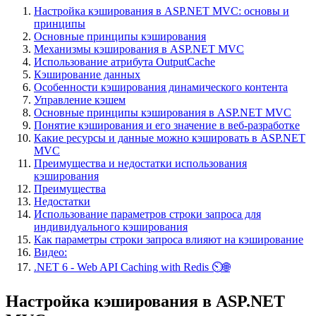
Настройка кэширования в ASP.NET MVC: основы и
принципы
Основные принципы кэширования
Механизмы кэширования в ASP.NET MVC
Использование атрибута OutputCache
Кэширование данных
Особенности кэширования динамического контента
Управление кэшем
Основные принципы кэширования в ASP.NET MVC
Понятие кэширования и его значение в веб-разработке
Какие ресурсы и данные можно кэшировать в ASP.NET
MVC
Преимущества и недостатки использования
кэширования
Преимущества
Недостатки
Использование параметров строки запроса для
индивидуального кэширования
Как параметры строки запроса влияют на кэширование
Видео:
.NET 6 - Web API Caching with Redis ⏲🌐
Настройка кэширования в ASP.NET