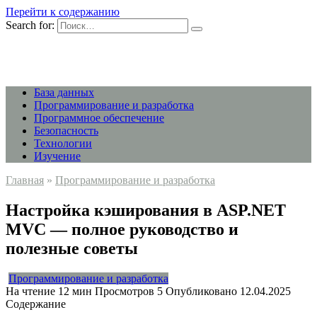
Перейти к содержанию
Search for:
База данных
Программирование и разработка
Программное обеспечение
Безопасность
Технологии
Изучение
Главная
»
Программирование и разработка
Настройка кэширования в ASP.NET
MVC — полное руководство и
полезные советы
Программирование и разработка
На чтение
12 мин
Просмотров
5
Опубликовано
12.04.2025
Содержание