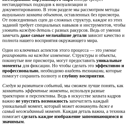
нестандартных подходов к визуализации и
документированию. В этом разделе мы рассмотрим методы
визуального захвата объектов
, оставленных без присмотра.
От повседневных сцен до сложных структур, каждое из этих
заданий требует специальных навыков и инструментов, чтобы
уловить каждую деталь
с разных ракурсов. Ведь от умения
замечать
даже самые мельчайшие детали
зависит качество и
полнота нашего восприятия окружающего мира.
Один из ключевых аспектов этого процесса — это
умение
реагировать на каждое изменение
. Структуры и объекты,
покинутые вне присмотра, могут предоставить
уникальные
моменты
для фиксации. Но чтобы сделать это
эффективно и
профессионально
, необходимо
владеть техниками
, которые
помогут сохранить полноту и
глубину восприятия
.
Следуя за развитием событий
, мы сможем лучше понять, как
захватить эффектные моменты
, используя разные
траектории и перспективы. Ведь в искусстве захвата кадров
важно
не упустить возможность
запечатлеть каждый
уникальный момент, который может
возникнуть даже в
самый неожиданный момент
. Каждая деталь важна, а техника
помогает
сделать каждое изображение запоминающимся и
значимым
.