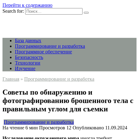
Перейти к содержанию
Search for:
База данных
Программирование и разработка
Программное обеспечение
Безопасность
Технологии
Изучение
Главная
»
Программирование и разработка
Советы по обнаружению и
фотографированию брошенного тела с
правильным углом для съемки
Программирование и разработка
На чтение
6 мин
Просмотров
12
Опубликовано
11.09.2024
Исследование окружающего мира
иногда требует