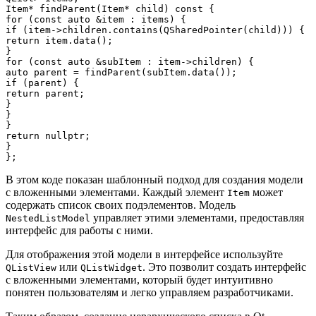
Item* findParent(Item* child) const {

for (const auto &item : items) {

if (item->children.contains(QSharedPointer
(child))) {

return item.data();

}

for (const auto &subItem : item->children) {

auto parent = findParent(subItem.data());

if (parent) {

return parent;

}

}

}

return nullptr;

}

В этом коде показан шаблонный подход для создания модели
с вложенными элементами. Каждый элемент
может
Item
содержать список своих подэлементов. Модель
управляет этими элементами, предоставляя
NestedListModel
интерфейс для работы с ними.
Для отображения этой модели в интерфейсе используйте
или
. Это позволит создать интерфейс
QListView
QListWidget
с вложенными элементами, который будет интуитивно
понятен пользователям и легко управляем разработчиками.