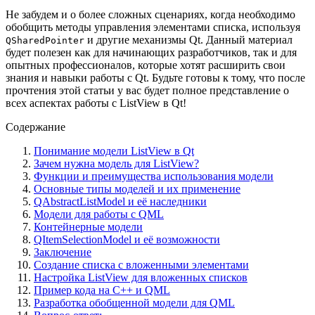
Не забудем и о более сложных сценариях, когда необходимо
обобщить методы управления элементами списка, используя
и другие механизмы Qt. Данный материал
QSharedPointer
будет полезен как для начинающих разработчиков, так и для
опытных профессионалов, которые хотят расширить свои
знания и навыки работы с Qt. Будьте готовы к тому, что после
прочтения этой статьи у вас будет полное представление о
всех аспектах работы с ListView в Qt!
Содержание
Понимание модели ListView в Qt
Зачем нужна модель для ListView?
Функции и преимущества использования модели
Основные типы моделей и их применение
QAbstractListModel и её наследники
Модели для работы с QML
Контейнерные модели
QItemSelectionModel и её возможности
Заключение
Создание списка с вложенными элементами
Настройка ListView для вложенных списков
Пример кода на C++ и QML
Разработка обобщенной модели для QML