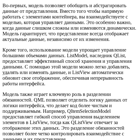
Во-первых, модель позволяет обобщить и абстрагировать
данные от представления. Вместо того чтобы напрямую
работать с элементами контейнера, вы взаимодействуете с
моделью, которая управляет данными. Это особенно важно,
когда данные слишком сложны или изменяются динамически.
Модель гарантирует, что представление всегда отображает
актуальные данные, независимо от их изменения.
Кроме того, использование модели упрощает управление
большими объемами данных. ListModel, наследник QList,
предоставляет эффективный способ хранения и управления
данными. С помощью этой модели можно легко добавлять,
удалять или изменять данные, и ListView автоматически
обновит свое отображение, обеспечивая непрерывность
работы интерфейса.
Модель также играет ключевую роль в разделении
обязанностей. QML позволяет отделить логику данных от
логики интерфейса, что делает код более чистым и
поддерживаемым. Например, QItemSelectionModel
предоставляет гибкий способ управления выделением
элементов в ListView, тогда как QListView отвечает за
отображение этих данных. Это разделение обязанностей
позволяет более четко контролировать взаимодействие с
данными и их представление.