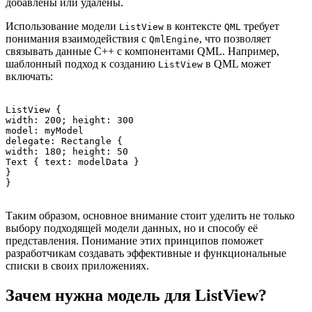
добавлены или удалены.
Использование модели
в контексте
требует
ListView
QML
понимания взаимодействия с
, что позволяет
QmlEngine
связывать данные C++ с компонентами QML. Например,
шаблонный подход к созданию
в QML может
ListView
включать:
ListView {

width: 200; height: 300

model: myModel

delegate: Rectangle {

width: 180; height: 50

Text { text: modelData }

}

Таким образом, основное внимание стоит уделить не только
выбору подходящей модели данных, но и способу её
представления. Понимание этих принципов поможет
разработчикам создавать эффективные и функциональные
списки в своих приложениях.
Зачем нужна модель для ListView?