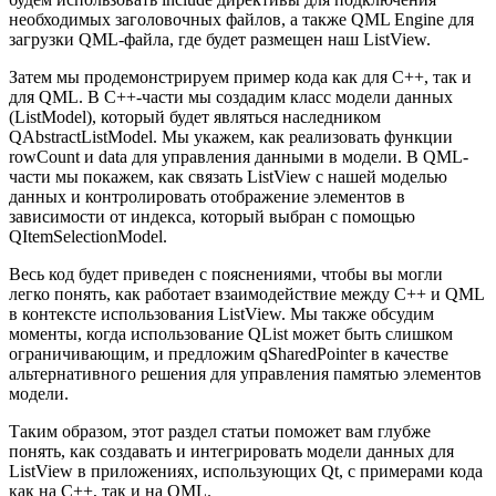
необходимых заголовочных файлов, а также QML Engine для
загрузки QML-файла, где будет размещен наш ListView.
Затем мы продемонстрируем пример кода как для C++, так и
для QML. В C++-части мы создадим класс модели данных
(ListModel), который будет являться наследником
QAbstractListModel. Мы укажем, как реализовать функции
rowCount и data для управления данными в модели. В QML-
части мы покажем, как связать ListView с нашей моделью
данных и контролировать отображение элементов в
зависимости от индекса, который выбран с помощью
QItemSelectionModel.
Весь код будет приведен с пояснениями, чтобы вы могли
легко понять, как работает взаимодействие между C++ и QML
в контексте использования ListView. Мы также обсудим
моменты, когда использование QList может быть слишком
ограничивающим, и предложим qSharedPointer в качестве
альтернативного решения для управления памятью элементов
модели.
Таким образом, этот раздел статьи поможет вам глубже
понять, как создавать и интегрировать модели данных для
ListView в приложениях, использующих Qt, с примерами кода
как на C++, так и на QML.