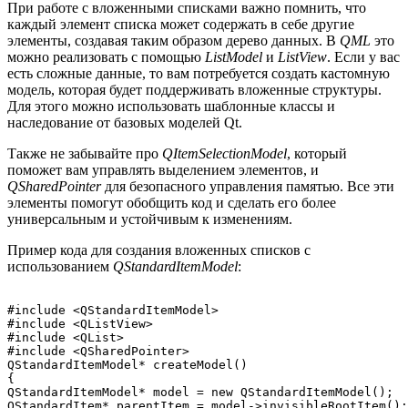
При работе с вложенными списками важно помнить, что
каждый элемент списка может содержать в себе другие
элементы, создавая таким образом дерево данных. В
QML
это
можно реализовать с помощью
ListModel
и
ListView
. Если у вас
есть сложные данные, то вам потребуется создать кастомную
модель, которая будет поддерживать вложенные структуры.
Для этого можно использовать шаблонные классы и
наследование от базовых моделей Qt.
Также не забывайте про
QItemSelectionModel
, который
поможет вам управлять выделением элементов, и
QSharedPointer
для безопасного управления памятью. Все эти
элементы помогут обобщить код и сделать его более
универсальным и устойчивым к изменениям.
Пример кода для создания вложенных списков с
использованием
QStandardItemModel
:
#include <QStandardItemModel>

#include <QListView>

#include <QList>

#include <QSharedPointer>

QStandardItemModel* createModel()

{

QStandardItemModel* model = new QStandardItemModel();

QStandardItem* parentItem = model->invisibleRootItem();
