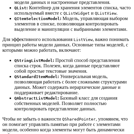
модели данных и настроенные представления.
:
Контейнер для хранения элементов списка, часто
QList
используемый вместе с
и
.
QListWidget
QListView
:
Модель, управляющая выбором
QItemSelectionModel
элементов в списке, позволяющая контролировать
выделение и манипуляции с выбранными элементами.
Для эффективного использования
, важно понимать
ListView
принцип работы модели данных. Основные типы моделей, с
которыми можно работать, включают:
:
Простой способ представления
QStringListModel
списка строк. Полезен, когда данные представляют
собой простые текстовые значения.
:
Универсальная модель,
QStandardItemModel
позволяющая работать с более сложными структурами
данных. Может содержать иерархические данные и
поддерживает редактирование.
:
Базовый класс для создания
QAbstractListModel
собственных моделей. Позволяет полностью
контролировать представление данных.
Чтобы не забыть о важности
, упомянем, что
QSharedPointer
он помогает управлять памятью при работе с элементами
модели, особенно когда элементы могут быть динамически