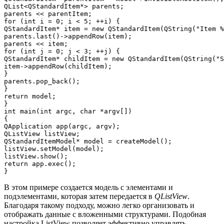
QList<QStandardItem*> parents;

parents << parentItem;

for (int i = 0; i < 5; ++i) {

QStandardItem* item = new QStandardItem(QString("Item %
parents.last()->appendRow(item);

parents << item;

for (int j = 0; j < 3; ++j) {

QStandardItem* childItem = new QStandardItem(QString("S
item->appendRow(childItem);

}

parents.pop_back();

}

return model;

}

int main(int argc, char *argv[])

{

QApplication app(argc, argv);

QListView listView;

QStandardItemModel* model = createModel();

listView.setModel(model);

listView.show();

return app.exec();

В этом примере создается модель с элементами и
подэлементами, которая затем передается в
QListView
.
Благодаря такому подходу, можно легко организовать и
отображать данные с вложенными структурами. Подобная
настройка ListView позволяет эффективно управлять