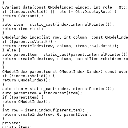
}

QVariant data(const QModelIndex &index, int role = Qt::
if (!index.isValid() || role != Qt::DisplayRole) {

return QVariant();

}

auto item = static_cast
(index.internalPointer());

return item->text;

}

QModelIndex index(int row, int column, const QModelInde
if (!parent.isValid()) {

return createIndex(row, column, items[row].data());

} else {

auto parentItem = static_cast
(parent.internalPointer())
return createIndex(row, column, parentItem->children[ro
}

}

QModelIndex parent(const QModelIndex &index) const over
if (!index.isValid()) {

return QModelIndex();

}

auto item = static_cast
(index.internalPointer());

auto parentItem = findParent(item);

if (!parentItem) {

return QModelIndex();

}

int row = items.indexOf(parentItem);

return createIndex(row, 0, parentItem);

}

private:

QList
> items;
