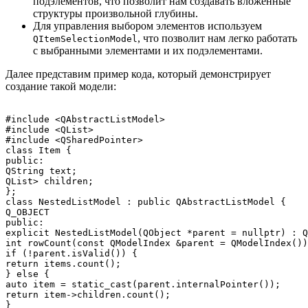
подэлементов, что позволит нам создавать вложенные
структуры произвольной глубины.
Для управления выбором элементов используем
, что позволит нам легко работать
QItemSelectionModel
с выбранными элементами и их подэлементами.
Далее представим пример кода, который демонстрирует
создание такой модели:
#include <QAbstractListModel>

#include <QList>

#include <QSharedPointer>

class Item {

public:

QString text;

QList
> children;

};

class NestedListModel : public QAbstractListModel {

Q_OBJECT

public:

explicit NestedListModel(QObject *parent = nullptr) : Q
int rowCount(const QModelIndex &parent = QModelIndex())
if (!parent.isValid()) {

return items.count();

} else {

auto item = static_cast
(parent.internalPointer());

return item->children.count();

}
