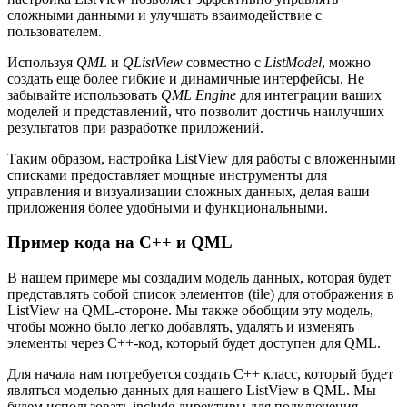
сложными данными и улучшать взаимодействие с
пользователем.
Используя
QML
и
QListView
совместно с
ListModel
, можно
создать еще более гибкие и динамичные интерфейсы. Не
забывайте использовать
QML Engine
для интеграции ваших
моделей и представлений, что позволит достичь наилучших
результатов при разработке приложений.
Таким образом, настройка ListView для работы с вложенными
списками предоставляет мощные инструменты для
управления и визуализации сложных данных, делая ваши
приложения более удобными и функциональными.
Пример кода на C++ и QML
В нашем примере мы создадим модель данных, которая будет
представлять собой список элементов (tile) для отображения в
ListView на QML-стороне. Мы также обобщим эту модель,
чтобы можно было легко добавлять, удалять и изменять
элементы через C++-код, который будет доступен для QML.
Для начала нам потребуется создать C++ класс, который будет
являться моделью данных для нашего ListView в QML. Мы
будем использовать include директивы для подключения