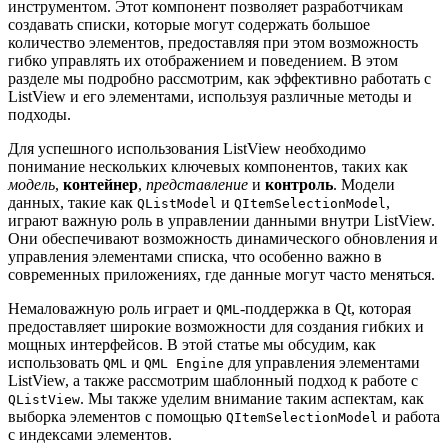
инструментом. Этот компонент позволяет разработчикам
создавать списки, которые могут содержать большое
количество элементов, предоставляя при этом возможность
гибко управлять их отображением и поведением. В этом
разделе мы подробно рассмотрим, как эффективно работать с
ListView и его элементами, используя различные методы и
подходы.
Для успешного использования ListView необходимо
понимание нескольких ключевых компонентов, таких как
модель
,
контейнер
,
представление
и
контроль
. Модели
данных, такие как
и
,
QListModel
QItemSelectionModel
играют важную роль в управлении данными внутри ListView.
Они обеспечивают возможность динамического обновления и
управления элементами списка, что особенно важно в
современных приложениях, где данные могут часто меняться.
Немаловажную роль играет и
-поддержка в Qt, которая
QML
предоставляет широкие возможности для создания гибких и
мощных интерфейсов. В этой статье мы обсудим, как
использовать
и
для управления элементами
QML
QML Engine
ListView, а также рассмотрим шаблонный подход к работе с
. Мы также уделим внимание таким аспектам, как
QListView
выборка элементов с помощью
и работа
QItemSelectionModel
с индексами элементов.