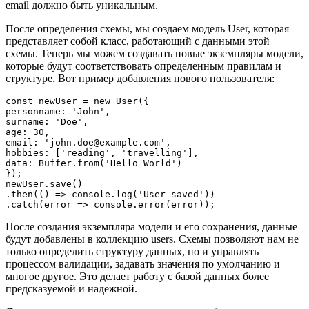
email должно быть уникальным.
После определения схемы, мы создаем модель User, которая
представляет собой класс, работающий с данными этой
схемы. Теперь мы можем создавать новые экземпляры модели,
которые будут соответствовать определенным правилам и
структуре. Вот пример добавления нового пользователя:
const newUser = new User({

personname: 'John',

surname: 'Doe',

age: 30,

email: 'john.doe@example.com',

hobbies: ['reading', 'travelling'],

data: Buffer.from('Hello World')

});

newUser.save()

.then(() => console.log('User saved'))

После создания экземпляра модели и его сохранения, данные
будут добавлены в коллекцию users. Схемы позволяют нам не
только определить структуру данных, но и управлять
процессом валидации, задавать значения по умолчанию и
многое другое. Это делает работу с базой данных более
предсказуемой и надежной.