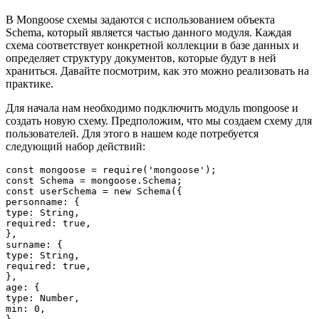
В Mongoose схемы задаются с использованием объекта
Schema, который является частью данного модуля. Каждая
схема соответствует конкретной коллекции в базе данных и
определяет структуру документов, которые будут в ней
храниться. Давайте посмотрим, как это можно реализовать на
практике.
Для начала нам необходимо подключить модуль mongoose и
создать новую схему. Предположим, что мы создаем схему для
пользователей. Для этого в нашем коде потребуется
следующий набор действий:
const mongoose = require('mongoose');

const Schema = mongoose.Schema;

const userSchema = new Schema({

personname: {

type: String,

required: true,

},

surname: {

type: String,

required: true,

},

age: {

type: Number,

min: 0,
