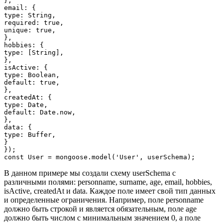
},

email: {

type: String,

required: true,

unique: true,

},

hobbies: {

type: [String],

},

isActive: {

type: Boolean,

default: true,

},

createdAt: {

type: Date,

default: Date.now,

},

data: {

type: Buffer,

}

});

В данном примере мы создали схему userSchema с
различными полями: personname, surname, age, email, hobbies,
isActive, createdAt и data. Каждое поле имеет свой тип данных
и определенные ограничения. Например, поле personname
должно быть строкой и является обязательным, поле age
должно быть числом с минимальным значением 0, а поле