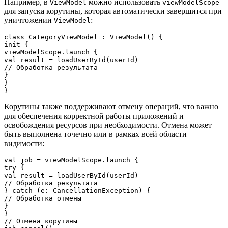
Например, в
можно использовать
ViewModel
viewModelScope
для запуска корутины, которая автоматически завершится при
уничтожении
:
ViewModel
class CategoryViewModel : ViewModel() {

init {

viewModelScope.launch {

val result = loadUserById(userId)

// Обработка результата

}

}

Корутины также поддерживают отмену операций, что важно
для обеспечения корректной работы приложений и
освобождения ресурсов при необходимости. Отмена может
быть выполнена точечно или в рамках всей области
видимости:
val job = viewModelScope.launch {

try {

val result = loadUserById(userId)

// Обработка результата

} catch (e: CancellationException) {

// Обработка отмены

}

}

// Отмена корутины
