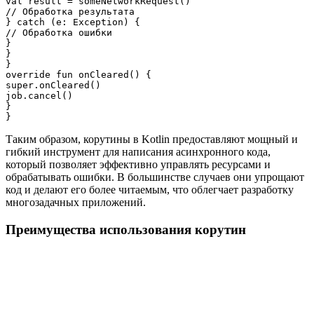
val result = someNetworkRequest()

// Обработка результата

} catch (e: Exception) {

// Обработка ошибки

}

}

}

override fun onCleared() {

super.onCleared()

job.cancel()

}

Таким образом, корутины в Kotlin предоставляют мощный и
гибкий инструмент для написания асинхронного кода,
который позволяет эффективно управлять ресурсами и
обрабатывать ошибки. В большинстве случаев они упрощают
код и делают его более читаемым, что облегчает разработку
многозадачных приложений.
Преимущества использования корутин