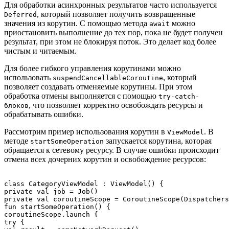
Для обработки асинхронных результатов часто используется
, который позволяет получить возвращенные
Deferred
значения из корутин. С помощью метода
можно
await
приостановить выполнение до тех пор, пока не будет получен
результат, при этом не блокируя поток. Это делает код более
чистым и читаемым.
Для более гибкого управления корутинами можно
использовать
, который
suspendCancellableCoroutine
позволяет создавать отменяемые корутины. При этом
обработка отмены выполняется с помощью
try-catch-
, что позволяет корректно освобождать ресурсы и
блоков
обрабатывать ошибки.
Рассмотрим пример использования корутин в
. В
ViewModel
методе
запускается корутина, которая
startSomeOperation
обращается к сетевому ресурсу. В случае ошибки происходит
отмена всех дочерних корутин и освобождение ресурсов:
class CategoryViewModel : ViewModel() {

private val job = Job()

private val coroutineScope = CoroutineScope(Dispatchers
fun startSomeOperation() {

coroutineScope.launch {

try {
