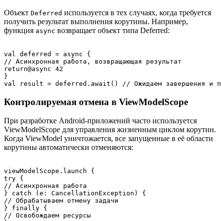
Объект
используется в тех случаях, когда требуется
Deferred
получить результат выполнения корутины. Например,
функция
возвращает объект типа Deferred:
async
val deferred = async {

// Асинхронная работа, возвращающая результат

return@async 42

}

Контролируемая отмена в ViewModelScope
При разработке Android-приложений часто используется
ViewModelScope для управления жизненным циклом корутин.
Когда ViewModel уничтожается, все запущенные в её области
корутины автоматически отменяются:
viewModelScope.launch {

try {

// Асинхронная работа

} catch (e: CancellationException) {

// Обрабатываем отмену задачи

} finally {

// Освобождаем ресурсы
