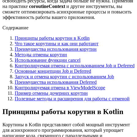
освободить ресурсы, когда задача больше не нужна. Применяя
на практике
coroutineContext
и другие инструменты, вы
сможете оптимизировать асинхронные процессы и повысить
эффективность работы вашего приложения.
Содержание
Принципы работы корутин в Kotlin
Что такое корутины и как они работают
Преимущества использования корутин
Методы отмены корутин
Использование функции cancel
Контролируемая отмена с использованием Job и Deferred
Основные концепции Job и Deferred
Запуск и отмена корутин с использованием Job
Преимущества использования Deferred
Контролируемая отмена в ViewModelScope
Пример отмены дочерних корутин
Полезные методы и расширения для работы с отменой
Принципы работы корутин в Kotlin
Корутины в Kotlin представляют собой мощный инструмент
для асинхронного программирования, который упрощает
написание кода, связанного с параллельными и