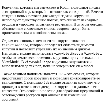
Корутины, которые мы запускаем в Kotlin, позволяют писать
асинхронный код, который выглядит как синхронный. Вместо
создания новых потоков для каждой задачи, корутины
используют существующие потоки, что снижает накладные
расходы и упрощает управление ресурсами. При этом методы,
объявленные с ключевым словом
, могут быть
suspend
приостановлены и возобновлены позже.
Одним из основных компонентов корутин является
, который определяет область видимости
CoroutineScope
корутин и позволяет управлять их жизненным циклом.
Например, можно использовать
в
,
viewModelScope
ViewModel
чтобы автоматически отменять корутины при уничтожении
ViewModel. В
корутины запускаются и
viewModelScope
выполняются до тех пор, пока не завершится ViewModel.
Также важным понятием является
– это объект, который
Job
представляет собой корутину и позволяет контролировать ее
выполнение. С помощью
можно отменить корутину, что
Job
приводит к отмене всех дочерних корутин, созданных в его
контексте. Это особенно полезно для обработки прерываний и
освобождения ресурсов при ошибке или изменении
состояний.