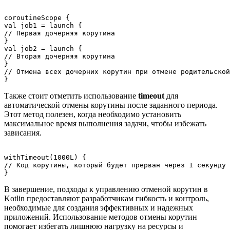
coroutineScope {

val job1 = launch {

// Первая дочерняя корутина

}

val job2 = launch {

// Вторая дочерняя корутина

}

// Отмена всех дочерних корутин при отмене родительской

Также стоит отметить использование
timeout
для
автоматической отмены корутины после заданного периода.
Этот метод полезен, когда необходимо установить
максимальное время выполнения задачи, чтобы избежать
зависания.
withTimeout(1000L) {

// Код корутины, который будет прерван через 1 секунду

В завершение, подходы к управлению отменой корутин в
Kotlin предоставляют разработчикам гибкость и контроль,
необходимые для создания эффективных и надежных
приложений. Использование методов отмены корутин
помогает избегать лишнюю нагрузку на ресурсы и