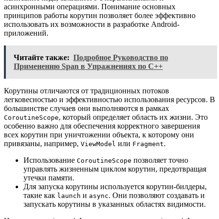
асинхронными операциями. Понимание основных
принципов работы корутин позволяет более эффективно
использовать их возможности в разработке Android-
приложений.
Читайте также:
Подробное Руководство по
Применению Span в Упражнениях по C++
Корутины отличаются от традиционных потоков
легковесностью и эффективностью использования ресурсов. В
большинстве случаев они выполняются в рамках
, который определяет область их жизни. Это
CoroutineScope
особенно важно для обеспечения корректного завершения
всех корутин при уничтожении объекта, к которому они
привязаны, например,
или
.
ViewModel
Fragment
Использование
позволяет точно
CoroutineScope
управлять жизненным циклом корутин, предотвращая
утечки памяти.
Для запуска корутины используется корутин-билдеры,
такие как
и
. Они позволяют создавать и
launch
async
запускать корутины в указанных областях видимости.