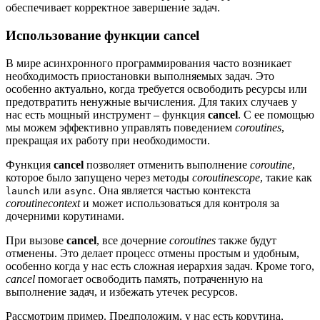
обеспечивает корректное завершение задач.
Использование функции cancel
В мире асинхронного программирования часто возникает
необходимость приостановки выполняемых задач. Это
особенно актуально, когда требуется освободить ресурсы или
предотвратить ненужные вычисления. Для таких случаев у
нас есть мощный инструмент – функция
cancel
. С ее помощью
мы можем эффективно управлять поведением
coroutines
,
прекращая их работу при необходимости.
Функция
cancel
позволяет отменить выполнение
coroutine
,
которое было запущено через методы
coroutinescope
, такие как
или
. Она является частью контекста
launch
async
coroutinecontext
и может использоваться для контроля за
дочерними корутинами.
При вызове
cancel
, все дочерние
coroutines
также будут
отменены. Это делает процесс отмены простым и удобным,
особенно когда у нас есть сложная иерархия задач. Кроме того,
cancel
помогает освободить память, потраченную на
выполнение задач, и избежать утечек ресурсов.
Рассмотрим пример. Предположим, у нас есть корутина,