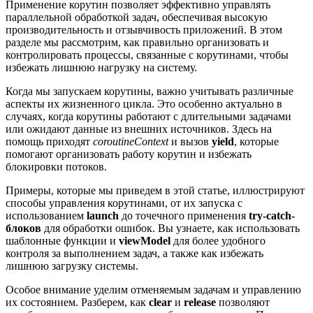
Применение корутин позволяет эффективно управлять
параллельной обработкой задач, обеспечивая высокую
производительность и отзывчивость приложений. В этом
разделе мы рассмотрим, как правильно организовать и
контролировать процессы, связанные с корутинами, чтобы
избежать лишнюю нагрузку на систему.
Когда мы запускаем корутины, важно учитывать различные
аспекты их жизненного цикла. Это особенно актуально в
случаях, когда корутины работают с длительными задачами
или ожидают данные из внешних источников. Здесь на
помощь приходят
coroutineContext
и вызов
yield
, которые
помогают организовать работу корутин и избежать
блокировки потоков.
Примеры, которые мы приведем в этой статье, иллюстрируют
способы управления корутинами, от их запуска с
использованием
launch
до точечного применения
try-catch-
блоков
для обработки ошибок. Вы узнаете, как использовать
шаблонные функции и
viewModel
для более удобного
контроля за выполнением задач, а также как избежать
лишнюю загрузку системы.
Особое внимание уделим отменяемым задачам и управлению
их состоянием. Разберем, как
clear
и
release
позволяют