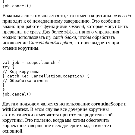
}

Важным аспектом является то, что отмена корутины
не всегда
приводит к её немедленному завершению. Это особенно
важно при работе с функциями
suspend
, которые могут быть
прерваны не сразу. Для более эффективного управления
можно использовать
try-catch-блоки
, чтобы обработать
исключение
CancellationException
, которое выдается при
отмене корутины.
val job = scope.launch {

try {

// Код корутины

} catch (e: CancellationException) {

// Обработка отмены

}

}

Другим подходом является использование
coroutineScope
и
withContext
. В этом случае все дочерние корутины
автоматически отменяются при отмене родительской
корутины. Это полезно, когда мы хотим обеспечить
корректное завершение всех дочерних задач вместе с
основной.