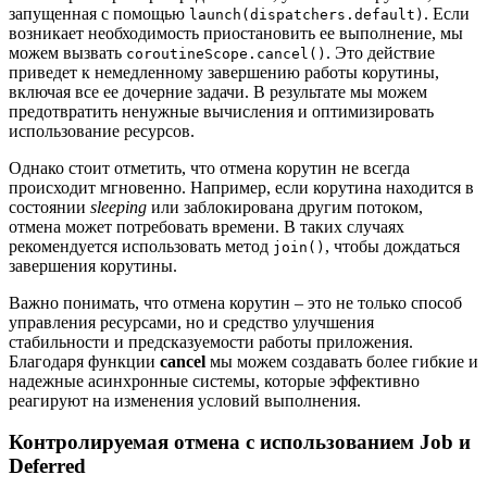
запущенная с помощью
. Если
launch(dispatchers.default)
возникает необходимость приостановить ее выполнение, мы
можем вызвать
. Это действие
coroutineScope.cancel()
приведет к немедленному завершению работы корутины,
включая все ее дочерние задачи. В результате мы можем
предотвратить ненужные вычисления и оптимизировать
использование ресурсов.
Однако стоит отметить, что отмена корутин не всегда
происходит мгновенно. Например, если корутина находится в
состоянии
sleeping
или заблокирована другим потоком,
отмена может потребовать времени. В таких случаях
рекомендуется использовать метод
, чтобы дождаться
join()
завершения корутины.
Важно понимать, что отмена корутин – это не только способ
управления ресурсами, но и средство улучшения
стабильности и предсказуемости работы приложения.
Благодаря функции
cancel
мы можем создавать более гибкие и
надежные асинхронные системы, которые эффективно
реагируют на изменения условий выполнения.
Контролируемая отмена с использованием Job и
Deferred