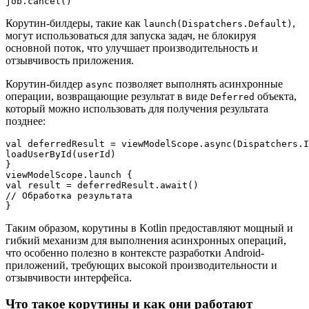
Корутин-билдеры, такие как
,
launch(Dispatchers.Default)
могут использоваться для запуска задач, не блокируя
основной поток, что улучшает производительность и
отзывчивость приложения.
Корутин-билдер
позволяет выполнять асинхронные
async
операции, возвращающие результат в виде
объекта,
Deferred
который можно использовать для получения результата
позднее:
val deferredResult = viewModelScope.async(Dispatchers.I
loadUserById(userId)

}

viewModelScope.launch {

val result = deferredResult.await()

// Обработка результата

Таким образом, корутины в Kotlin предоставляют мощный и
гибкий механизм для выполнения асинхронных операций,
что особенно полезно в контексте разработки Android-
приложений, требующих высокой производительности и
отзывчивости интерфейса.
Что такое корутины и как они работают