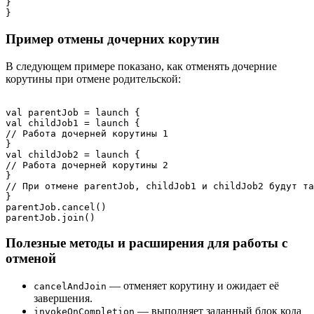
}

Пример отмены дочерних корутин
В следующем примере показано, как отменять дочерние
корутины при отмене родительской:
val parentJob = launch {

val childJob1 = launch {

// Работа дочерней корутины 1

}

val childJob2 = launch {

// Работа дочерней корутины 2

}

// При отмене parentJob, childJob1 и childJob2 будут та
}

parentJob.cancel()

Полезные методы и расширения для работы с
отменой
— отменяет корутину и ожидает её
cancelAndJoin
завершения.
— выполняет заданный блок кода
invokeOnCompletion