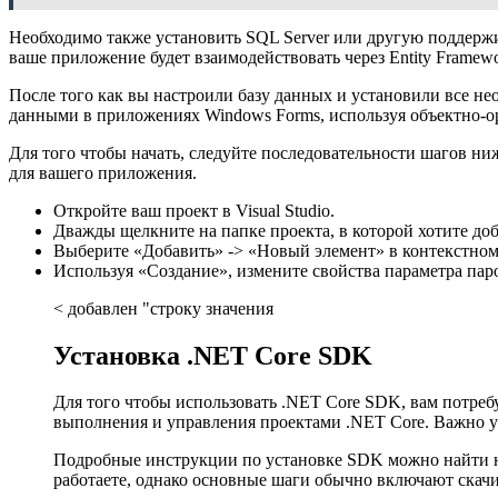
Необходимо также установить SQL Server или другую поддержив
ваше приложение будет взаимодействовать через Entity Framewo
После того как вы настроили базу данных и установили все не
данными в приложениях Windows Forms, используя объектно-ор
Для того чтобы начать, следуйте последовательности шагов ни
для вашего приложения.
Откройте ваш проект в Visual Studio.
Дважды щелкните на папке проекта, в которой хотите до
Выберите «Добавить» -> «Новый элемент» в контекстном
Используя «Создание», измените свойства параметра пар
< добавлен "строку значения
Установка .NET Core SDK
Для того чтобы использовать .NET Core SDK, вам потре
выполнения и управления проектами .NET Core. Важно уб
Подробные инструкции по установке SDK можно найти на
работаете, однако основные шаги обычно включают скачи