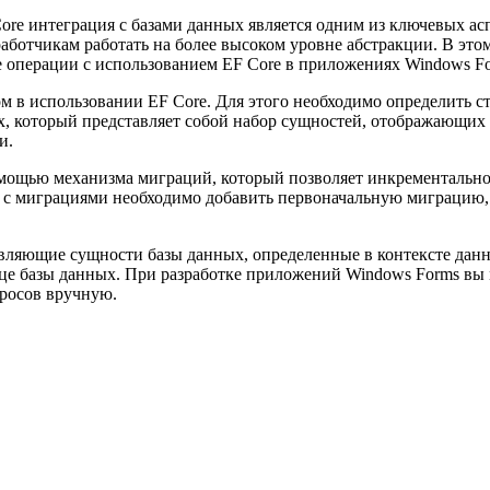
re интеграция с базами данных является одним из ключевых асп
работчикам работать на более высоком уровне абстракции. В это
е операции с использованием EF Core в приложениях Windows Fo
м в использовании EF Core. Для этого необходимо определить ст
ых, который представляет собой набор сущностей, отображающих
и.
мощью механизма миграций, который позволяет инкрементально 
 с миграциями необходимо добавить первоначальную миграцию,
тавляющие сущности базы данных, определенные в контексте дан
ице базы данных. При разработке приложений Windows Forms вы
просов вручную.