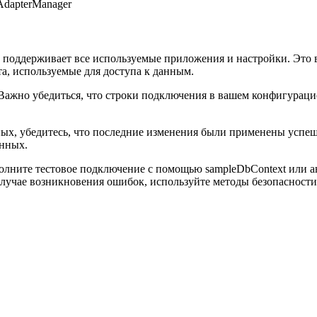
AdapterManager
ма поддерживает все используемые приложения и настройки. Эт
та, используемые для доступа к данным.
 Важно убедиться, что строки подключения в вашем конфигурац
ных, убедитесь, что последние изменения были применены успеш
анных.
лните тестовое подключение с помощью sampleDbContext или ан
случае возникновения ошибок, используйте методы безопасности