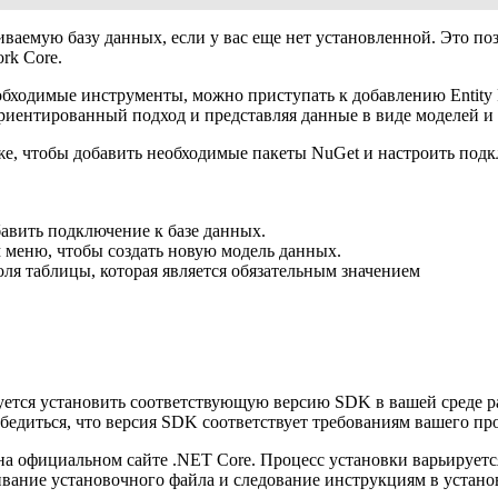
аемую базу данных, если у вас еще нет установленной. Это поз
rk Core.
обходимые инструменты, можно приступать к добавлению Entity F
иентированный подход и представляя данные в виде моделей и 
же, чтобы добавить необходимые пакеты NuGet и настроить подк
бавить подключение к базе данных.
 меню, чтобы создать новую модель данных.
оля таблицы, которая является обязательным значением
буется установить соответствующую версию SDK в вашей среде р
едиться, что версия SDK соответствует требованиям вашего про
 официальном сайте .NET Core. Процесс установки варьируется
вание установочного файла и следование инструкциям в устано