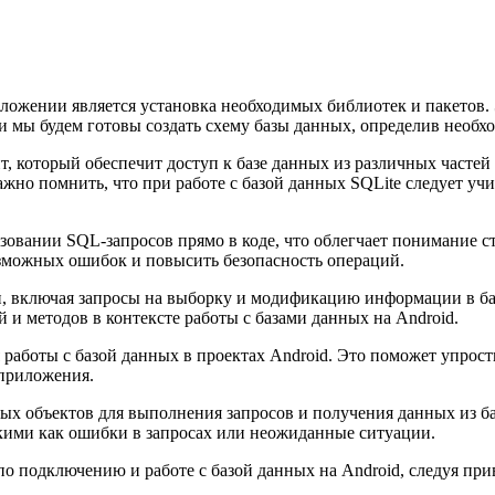
ожении является установка необходимых библиотек и пакетов. Э
ки мы будем готовы создать схему базы данных, определив необх
, который обеспечит доступ к базе данных из различных частей
ажно помнить, что при работе с базой данных SQLite следует у
зовании SQL-запросов прямо в коде, что облегчает понимание с
зможных ошибок и повысить безопасность операций.
и, включая запросы на выборку и модификацию информации в ба
и методов в контексте работы с базами данных на Android.
работы с базой данных в проектах Android. Это поможет упрост
 приложения.
ых объектов для выполнения запросов и получения данных из б
акими как ошибки в запросах или неожиданные ситуации.
по подключению и работе с базой данных на Android, следуя пр