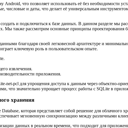
у Android, что позволяет использовать её без необходимости у
ые, числовые и даты, что делает её универсальным инструмент
 создать и подключиться к базе данных. В данном разделе мы р
ных. Мы также рассмотрим основные принципы проектирования б
данными благодаря своей легковесной архитектуре и минимальн
играет ключевую роль в пользовательском опыте.
te.
его извлечения.
оизводительности приложения.
e-net-pcl для упрощения доступа к данным через объектно-ори
ми, что значительно упрощает процесс работы с SQLite в прило
чного хранения
e Database, которая представляет собой решение для облачного 
беспечивает мгновенную синхронизацию между различными клие
ронизации данных в реальном времени, что подходит для приложе