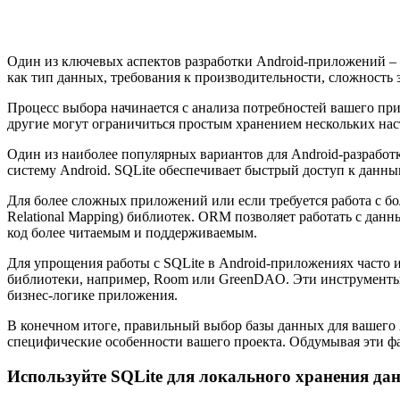
Один из ключевых аспектов разработки Android-приложений – 
как тип данных, требования к производительности, сложность
Процесс выбора начинается с анализа потребностей вашего пр
другие могут ограничиться простым хранением нескольких на
Один из наиболее популярных вариантов для Android-разработ
систему Android. SQLite обеспечивает быстрый доступ к данн
Для более сложных приложений или если требуется работа с б
Relational Mapping) библиотек. ORM позволяет работать с дан
код более читаемым и поддерживаемым.
Для упрощения работы с SQLite в Android-приложениях часто 
библиотеки, например, Room или GreenDAO. Эти инструменты 
бизнес-логике приложения.
В конечном итоге, правильный выбор базы данных для вашего 
специфические особенности вашего проекта. Обдумывая эти ф
Используйте SQLite для локального хранения да