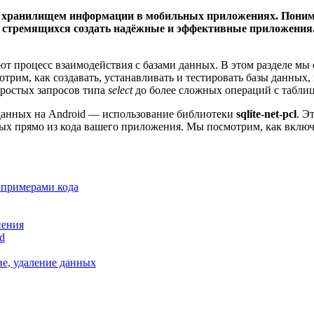
с хранилищем информации в мобильных приложениях. Понима
 стремящихся создать надёжные и эффективные приложения.
т процесс взаимодействия с базами данных. В этом разделе мы 
трим, как создавать, устанавливать и тестировать базы данных
простых запросов типа
select
до более сложных операций с таблиц
 данных на Android — использование библиотеки
sqlite-net-pcl
. Э
ых прямо из кода вашего приложения. Мы посмотрим, как включи
 примерами кода
нения
d
ие, удаление данных