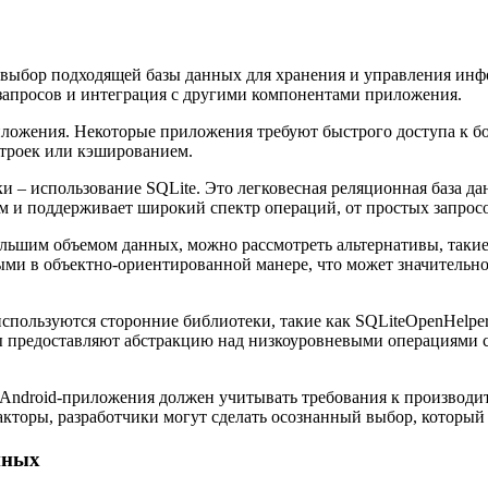
выбор подходящей базы данных для хранения и управления инфо
 запросов и интеграция с другими компонентами приложения.
иложения. Некоторые приложения требуют быстрого доступа к б
строек или кэшированием.
ки – использование SQLite. Это легковесная реляционная база 
ым и поддерживает широкий спектр операций, от простых запрос
ольшим объемом данных, можно рассмотреть альтернативы, таки
ными в объектно-ориентированной манере, что может значительно
используются сторонние библиотеки, такие как SQLiteOpenHelp
предоставляют абстракцию над низкоуровневыми операциями с б
Android-приложения должен учитывать требования к производите
акторы, разработчики могут сделать осознанный выбор, которы
нных