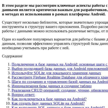
В этом разделе мы рассмотрим ключевые аспекты работы 
данными является критически важным для разработчиков,
и методах их использования в рамках платформы Android.
Существует несколько библиотек, которые значительно упрощаю
инструменты в структуру вашего приложения. Подробно рассмо
работы с данными можно использовать различные методы, от 
Один из наиболее популярных вариантов для работы с базами
данным, позволяя эффективно управлять структурой базы данн
необходимо учитывать при работе с ней.
Содержание
Подключение к базе данных на Android: основные шаги с
Выбор подходящей базы данных для Android приложений
Используйте SQLite для локального хранения данных
Рассмотрите Firebase Realtime Database для облачного хра
Шаги по созданию и управлению базой данных на Androi
Инициализация базы данных и создание таблиц
Реализация CRUD операций: создание, чтение, обновлен
Вопрос-ответ:
Как подключиться к базе данных на Android?
Как создать базу данных SQLite на Android?
Как выполнить SQL-запросы к базе данных на Android?