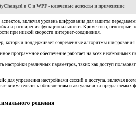
rtyChanged в C и WPF - ключевые аспекты и применение
х аспектов, включая уровень шифрования для защиты передава
тройки и расширения функциональности. Кроме того, некоторые
сти при низкой скорости интернет-соединения.
р, который поддерживает современные алгоритмы шифрования д
нное программное обеспечение работает на всех необходимых п
ь настройки различных параметров, таких как доступ пользоват
 для управления настройками сессий и доступа, включая возмо
те внимательны к обновлениям и актуальности предлагаемых фу
тимального решения