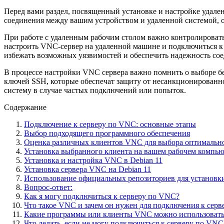
Перед вами раздел, посвященный установке и настройке удале
соединения между вашим устройством и удаленной системой, 
При работе с удаленным рабочим столом важно контролировать 
настроить VNC-сервер на удаленной машине и подключиться к
избежать возможных уязвимостей и обеспечить надежность со
В процессе настройки VNC сервера важно помнить о выборе б
ключей SSH, которые обеспечат защиту от несанкционированно
систему в случае частых подключений или попыток.
Содержание
Подключение к серверу по VNC: основные этапы
Выбор подходящего программного обеспечения
Оценка различных клиентов VNC для выбора оптимальн
Установка выбранного клиента на вашем рабочем компью
Установка и настройка VNC в Debian 11
Установка сервера VNC на Debian 11
Использование официальных репозиториев для установки
Вопрос-ответ:
Как я могу подключиться к серверу по VNC?
Что такое VNC и зачем он нужен для подключения к серв
Какие программы или клиенты VNC можно использовать 
Что делать, если не могу подключиться к серверу по VNC