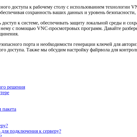
нного доступа к рабочему столу с использованием технологии V
обеспечивая сохранность ваших данных и уровень безопасности
доступ к системе, обеспечивать защиту локальной среды и сохр
 нему с помощью VNC-просмотровых программ. Давайте разбере
единения.
езопасного порта и необходимости генерации ключей для автор
го доступа. Также мы обсудим настройку файрвола для контрол
ого решения
тере
 пакета
еру?
для подключения к серверу?
?