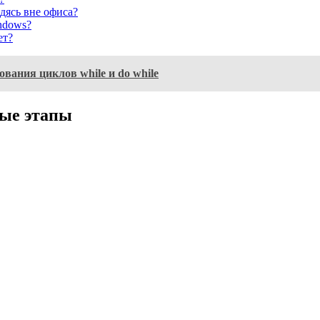
дясь вне офиса?
ndows?
ет?
вания циклов while и do while
ные этапы