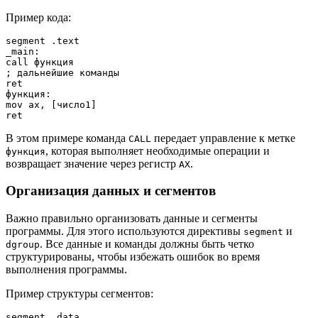
Пример кода:
segment .text

_main:

call функция

; дальнейшие команды

ret

функция:

mov ax, [число1]

В этом примере команда
передает управление к метке
CALL
, которая выполняет необходимые операции и
функция
возвращает значение через регистр
.
AX
Организация данных и сегментов
Важно правильно организовать данные и сегменты
программы. Для этого используются директивы
и
segment
. Все данные и команды должны быть четко
dgroup
структурированы, чтобы избежать ошибок во время
выполнения программы.
Пример структуры сегментов:
segment .data
