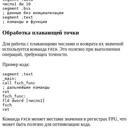
число1 dw 10

segment .bss

; данные без инициализации

segment .text

Обработка плавающей точки
Для работы с плавающими числами и возврата их значений
используется команда
. Это полезно при выполнении
FXCH
операций, требующих точности.
Пример кода:
segment .text

_main:

call fxch_func

; дальнейшие команды

ret

fxch_func:

fld dword [число1]

fxch

Команда
меняет местами значения в регистрах FPU, что
FXCH
может быть полезно для оптимизации кода.