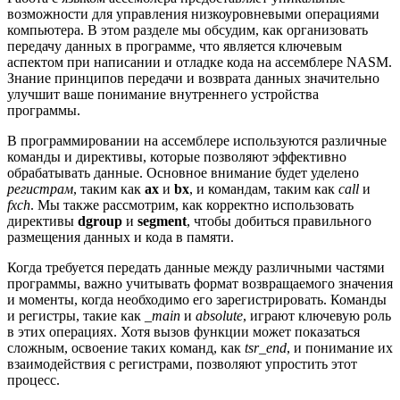
возможности для управления низкоуровневыми операциями
компьютера. В этом разделе мы обсудим, как организовать
передачу данных в программе, что является ключевым
аспектом при написании и отладке кода на ассемблере NASM.
Знание принципов передачи и возврата данных значительно
улучшит ваше понимание внутреннего устройства
программы.
В программировании на ассемблере используются различные
команды и директивы, которые позволяют эффективно
обрабатывать данные. Основное внимание будет уделено
регистрам
, таким как
ax
и
bx
, и командам, таким как
call
и
fxch
. Мы также рассмотрим, как корректно использовать
директивы
dgroup
и
segment
, чтобы добиться правильного
размещения данных и кода в памяти.
Когда требуется передать данные между различными частями
программы, важно учитывать формат возвращаемого значения
и моменты, когда необходимо его зарегистрировать. Команды
и регистры, такие как
_main
и
absolute
, играют ключевую роль
в этих операциях. Хотя вызов функции может показаться
сложным, освоение таких команд, как
tsr_end
, и понимание их
взаимодействия с регистрами, позволяют упростить этот
процесс.