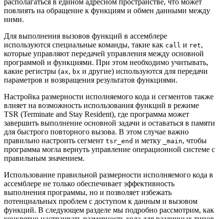
располагаться в едином адресном пространстве, что может
повлиять на обращение к функциям и обмен данными между
ними.
Для выполнения вызовов функций в ассемблере
используются специальные команды, такие как
и
,
call
ret
которые управляют передачей управления между основной
программой и функциями. При этом необходимо учитывать,
какие регистры (
,
и другие) используются для передачи
ax
bx
параметров и возвращения результатов функциями.
Настройка размерности исполняемого кода и сегментов также
влияет на возможность использования функций в режиме
TSR (Terminate and Stay Resident), где программа может
завершить выполнение основной задачи и оставаться в памяти
для быстрого повторного вызова. В этом случае важно
правильно настроить сегмент
и метку
, чтобы
tsr_end
_main
программа могла вернуть управление операционной системе с
правильным значением.
Использование правильной размерности исполняемого кода в
ассемблере не только обеспечивает эффективность
выполнения программы, но и позволяет избежать
потенциальных проблем с доступом к данным и вызовом
функций. В следующем разделе мы подробно рассмотрим, как
конкретно настраивать размерность кода для различных типов