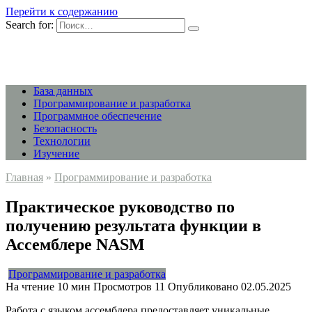
Перейти к содержанию
Search for:
База данных
Программирование и разработка
Программное обеспечение
Безопасность
Технологии
Изучение
Главная
»
Программирование и разработка
Практическое руководство по
получению результата функции в
Ассемблере NASM
Программирование и разработка
На чтение
10 мин
Просмотров
11
Опубликовано
02.05.2025
Работа с языком ассемблера предоставляет уникальные