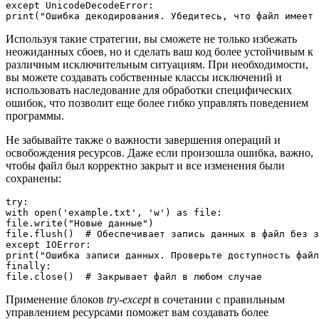
except UnicodeDecodeError:

Используя такие стратегии, вы сможете не только избежать
неожиданных сбоев, но и сделать ваш код более устойчивым к
различным исключительным ситуациям. При необходимости,
вы можете создавать собственные классы исключений и
использовать наследование для обработки специфических
ошибок, что позволит еще более гибко управлять поведением
программы.
Не забывайте также о важности завершения операций и
освобождения ресурсов. Даже если произошла ошибка, важно,
чтобы файл был корректно закрыт и все изменения были
сохранены:
try:

with open('example.txt', 'w') as file:

file.write("Новые данные")

file.flush()  # Обеспечивает запись данных в файл без з
except IOError:

print("Ошибка записи данных. Проверьте доступность файл
finally:

Применение блоков
try-except
в сочетании с правильным
управлением ресурсами поможет вам создавать более