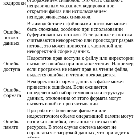
отображением символов. Это часто связано с
кодировки
неправильным указанием кодировки при
открытии файла или использованием
неподдерживаемых символов.
Взаимодействие с файловыми потоками может
быть сложным, особенно при использовании
Ошибка
буферизованных потоков. Если данные из потока
потока
считываются некорректно или происходит разрыв
данных
потока, это может привести к частичной или
некорректной сборке данных.
Недостаток прав доступа к файлу или директории
Ошибка
вызывает ошибки при попытке чтения. Например,
доступа
если программа не имеет прав на чтение файла,
выдается ошибка, и чтение прекращается.
Некорректный формат данных в файле может
привести к ошибкам. Если ожидается
Ошибка
определенный набор символов или структура
формата
данных, отклонения от этого формата могут
вызвать ошибки при считывании.
При работе с большими файлами или
недостаточном объеме оперативной памяти могут
Ошибка
возникать ошибки, связанные с нехваткой
памяти
ресурсов. В этом случае система может не
справляться с загрузкой данных, что приводит к