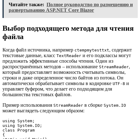
Читайте также:
Полное руководство по размещению и
развертыванию ASP.NET Core Blazor
Выбор подходящего метода для чтения
файла
Когда файл источника, например
, содержит
ctempmytesttxt
текстовые данные, класс
и его подклассы могут
TextReader
предложить эффективные способы чтения. Один из
распространённых методов – использование
,
StreamReader
который предоставляет возможность считывать символы,
строки и даже определенное число байтов из потока. Он
автоматически обрабатывает символы в кодировке
и
UTF-8
управляет буфером, что делает его подходящим для
большинства текстовых файлов.
Пример использования
в сборке
StreamReader
System.IO
может выглядеть следующим образом:
using System;

using System.IO;

class Program

{
