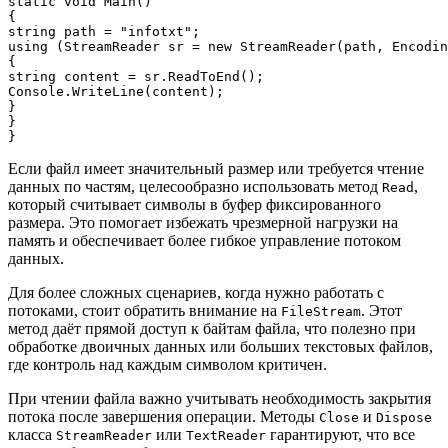
static void Main()

{

string path = "infotxt";

using (StreamReader sr = new StreamReader(path, Encodin
{

string content = sr.ReadToEnd();

Console.WriteLine(content);

}

}

Если файл имеет значительный размер или требуется чтение
данных по частям, целесообразно использовать метод
,
Read
который считывает символы в буфер фиксированного
размера. Это помогает избежать чрезмерной нагрузки на
память и обеспечивает более гибкое управление потоком
данных.
Для более сложных сценариев, когда нужно работать с
потоками, стоит обратить внимание на
. Этот
FileStream
метод даёт прямой доступ к байтам файла, что полезно при
обработке двоичных данных или больших текстовых файлов,
где контроль над каждым символом критичен.
При чтении файла важно учитывать необходимость закрытия
потока после завершения операции. Методы
и
Close
Dispose
класса
или
гарантируют, что все
StreamReader
TextReader