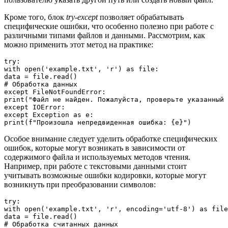
Кроме того, блок
try-except
позволяет обрабатывать
специфические ошибки, что особенно полезно при работе с
различными типами файлов и данными. Рассмотрим, как
можно применить этот метод на практике:
try:

with open('example.txt', 'r') as file:

data = file.read()

# Обработка данных

except FileNotFoundError:

print("Файл не найден. Пожалуйста, проверьте указанный 
except IOError:

except Exception as e:

Особое внимание следует уделить обработке специфических
ошибок, которые могут возникать в зависимости от
содержимого файла и используемых методов чтения.
Например, при работе с текстовыми данными стоит
учитывать возможные ошибки кодировки, которые могут
возникнуть при преобразовании символов:
try:

with open('example.txt', 'r', encoding='utf-8') as file
data = file.read()

# Обработка считанных данных
