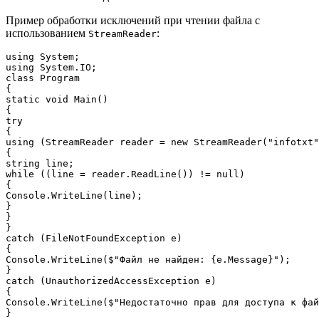
Пример обработки исключений при чтении файла с
использованием
:
StreamReader
using System;

using System.IO;

class Program

{

static void Main()

{

try

{

using (StreamReader reader = new StreamReader("infotxt"
{

string line;

while ((line = reader.ReadLine()) != null)

{

Console.WriteLine(line);

}

}

}

catch (FileNotFoundException e)

{

Console.WriteLine($"Файл не найден: {e.Message}");

}

catch (UnauthorizedAccessException e)

{

Console.WriteLine($"Недостаточно прав для доступа к фай
}
