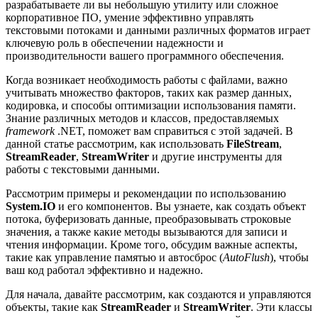
разрабатываете ли вы небольшую утилиту или сложное
корпоративное ПО, умение эффективно управлять
текстовыми потоками и данными различных форматов играет
ключевую роль в обеспечении надежности и
производительности вашего программного обеспечения.
Когда возникает необходимость работы с файлами, важно
учитывать множество факторов, таких как размер данных,
кодировка, и способы оптимизации использования памяти.
Знание различных методов и классов, предоставляемых
framework
.NET, поможет вам справиться с этой задачей. В
данной статье рассмотрим, как использовать
FileStream
,
StreamReader
,
StreamWriter
и другие инструменты для
работы с текстовыми данными.
Рассмотрим примеры и рекомендации по использованию
System.IO
и его компонентов. Вы узнаете, как создать объект
потока, буферизовать данные, преобразовывать строковые
значения, а также какие методы вызываются для записи и
чтения информации. Кроме того, обсудим важные аспекты,
такие как управление памятью и автосброс (
AutoFlush
), чтобы
ваш код работал эффективно и надежно.
Для начала, давайте рассмотрим, как создаются и управляются
объекты, такие как
StreamReader
и
StreamWriter
. Эти классы