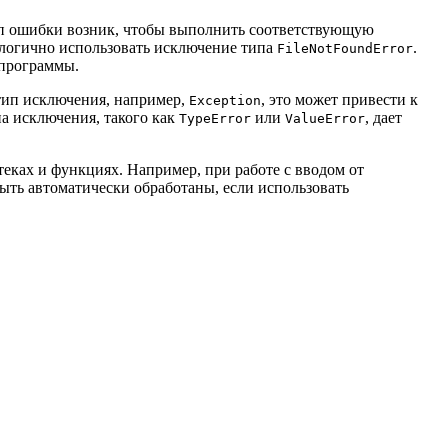
тип ошибки возник, чтобы выполнить соответствующую
, логично использовать исключение типа
.
FileNotFoundError
 программы.
тип исключения, например,
, это может привести к
Exception
па исключения, такого как
или
, дает
TypeError
ValueError
еках и функциях. Например, при работе с вводом от
ыть автоматически обработаны, если использовать