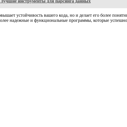
 - лучшие инструменты для парсинга данных
овышает устойчивость вашего кода, но и делает его более понят
ь более надежные и функциональные программы, которые успешн