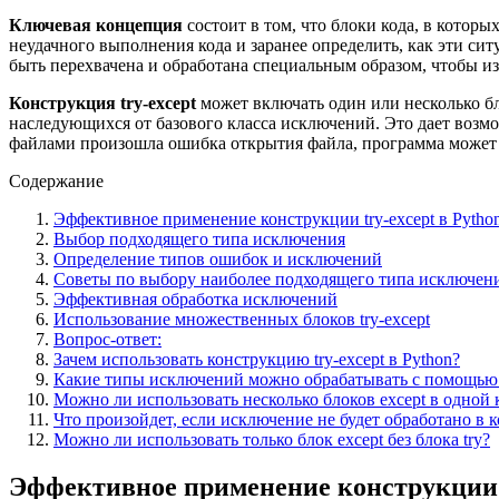
Ключевая концепция
состоит в том, что блоки кода, в котор
неудачного выполнения кода и заранее определить, как эти с
быть перехвачена и обработана специальным образом, чтобы и
Конструкция try-except
может включать один или несколько б
наследующихся от базового класса исключений. Это дает возм
файлами произошла ошибка открытия файла, программа может 
Содержание
Эффективное применение конструкции try-except в Pyth
Выбор подходящего типа исключения
Определение типов ошибок и исключений
Советы по выбору наиболее подходящего типа исключен
Эффективная обработка исключений
Использование множественных блоков try-except
Вопрос-ответ:
Зачем использовать конструкцию try-except в Python?
Какие типы исключений можно обрабатывать с помощью t
Можно ли использовать несколько блоков except в одной к
Что произойдет, если исключение не будет обработано в к
Можно ли использовать только блок except без блока try?
Эффективное применение конструкции t