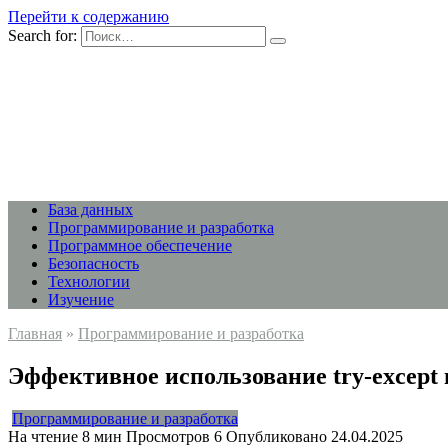
Перейти к содержанию
Search for:
База данных
Программирование и разработка
Программное обеспечение
Безопасность
Технологии
Изучение
Главная
»
Программирование и разработка
Эффективное использование try-except
Программирование и разработка
На чтение
8 мин
Просмотров
6
Опубликовано
24.04.2025