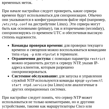
временных меток.
При начале настройки следует проверить, какие сервера
времени будут использоваться для синхронизации. Обычно
они указываются в конфигурационном файле ntpd (например,
на дистрибутиве Linux). Эти сервера могут
/etc/ntp.conf
быть как основными (primary), так и вторичными (secondary),
синхронизируясь со временем UTC и обеспечивая высокую
степень надежности.
Команды проверки времени:
для проверки текущего
времени и смещения можно воспользоваться командами
типа
или
в терминале.
ntpq -p
ntpstat
Ограничения доступа:
с помощью параметра
restrict
можно ограничить доступ к серверу NTP, указав IP-
адреса клиентов, которым разрешено
синхронизироваться.
Системное обслуживание:
для запуска и управления
службой NTP используются команды вроде
systemctl
(на Linux) или аналогичные в
start ntpd.service
других операционных системах.
При настройке следует понять, что сервер NTP может
использоваться не только компьютерами, но и другими
устройствами, такими как маршрутизаторы Cisco или