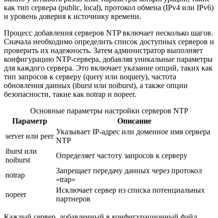
как тип сервера (public, local), протокол обмена (IPv4 или IPv6)
и уровень доверия к источнику времени.
Процесс добавления серверов NTP включает несколько шагов.
Сначала необходимо определить список доступных серверов и
проверить их надежность. Затем администратор выполняет
конфигурацию NTP-сервера, добавляя уникальные параметры
для каждого сервера. Это включает указание опций, таких как
тип запросов к серверу (query или noquery), частота
обновления данных (iburst или noiburst), а также опции
безопасности, такие как notrap и nopeer.
Основные параметры настройки серверов NTP
Параметр
Описание
Указывает IP-адрес или доменное имя сервера
server или peer
NTP
iburst или
Определяет частоту запросов к серверу
noiburst
Запрещает передачу данных через протокол
notrap
«trap»
Исключает сервер из списка потенциальных
nopeer
партнеров
Каждый сервер, добавленный в конфигурационный файл