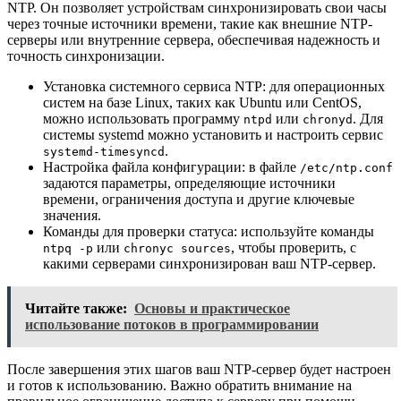
NTP. Он позволяет устройствам синхронизировать свои часы
через точные источники времени, такие как внешние NTP-
серверы или внутренние сервера, обеспечивая надежность и
точность синхронизации.
Установка системного сервиса NTP: для операционных
систем на базе Linux, таких как Ubuntu или CentOS,
можно использовать программу
или
. Для
ntpd
chronyd
системы systemd можно установить и настроить сервис
.
systemd-timesyncd
Настройка файла конфигурации: в файле
/etc/ntp.conf
задаются параметры, определяющие источники
времени, ограничения доступа и другие ключевые
значения.
Команды для проверки статуса: используйте команды
или
, чтобы проверить, с
ntpq -p
chronyc sources
какими серверами синхронизирован ваш NTP-сервер.
Читайте также:
Основы и практическое
использование потоков в программировании
После завершения этих шагов ваш NTP-сервер будет настроен
и готов к использованию. Важно обратить внимание на