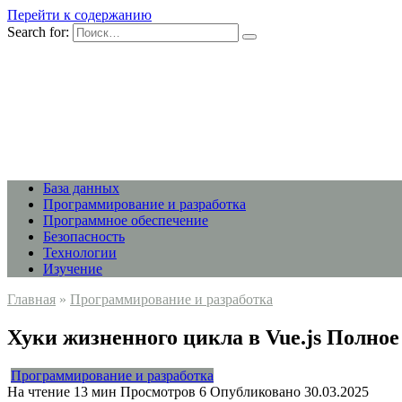
Перейти к содержанию
Search for:
База данных
Программирование и разработка
Программное обеспечение
Безопасность
Технологии
Изучение
Главная
»
Программирование и разработка
Хуки жизненного цикла в Vue.js Полное
Программирование и разработка
На чтение
13 мин
Просмотров
6
Опубликовано
30.03.2025