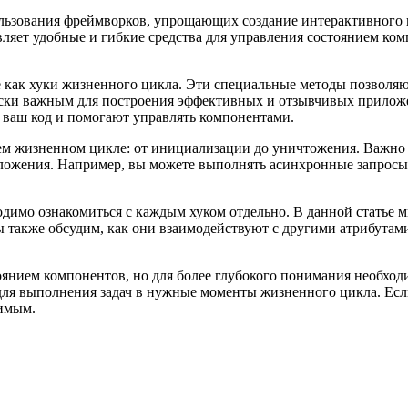
льзования фреймворков, упрощающих создание интерактивного и
вляет удобные и гибкие средства для управления состоянием ко
 как хуки жизненного цикла. Эти специальные методы позволяю
ески важным для построения эффективных и отзывчивых приложе
 в ваш код и помогают управлять компонентами.
оем жизненном цикле: от инициализации до уничтожения. Важно
иложения. Например, вы можете выполнять асинхронные запросы
ходимо ознакомиться с каждым хуком отдельно. В данной статье
ы также обсудим, как они взаимодействуют с другими атрибутам
оянием компонентов, но для более глубокого понимания необхо
 для выполнения задач в нужные моменты жизненного цикла. Есл
нимым.