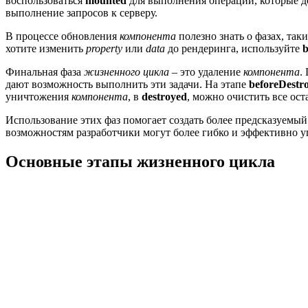
воспользоваться
mounted
для выполнения операций, которые д
выполнение запросов к серверу.
В процессе обновления
компонента
полезно знать о фазах, так
хотите изменить
property
или
data
до рендеринга, используйте
b
Финальная фаза
жизненного цикла
– это удаление
компонента
.
дают возможность выполнить эти задачи. На этапе
beforeDestr
уничтожения
компонента
, в
destroyed
, можно очистить все ос
Использование этих фаз помогает создать более предсказуемый
возможностям разработчики могут более гибко и эффективно уп
Основные этапы жизненного цикла