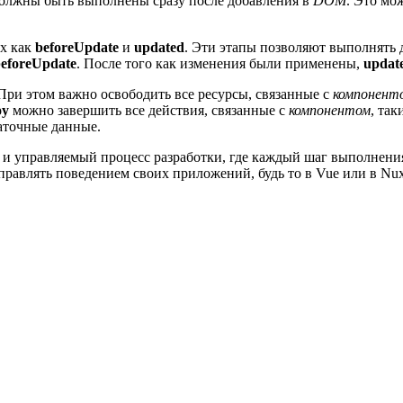
олжны быть выполнены сразу после добавления в
DOM
. Это мо
их как
beforeUpdate
и
updated
. Эти этапы позволяют выполнять 
eforeUpdate
. После того как изменения были применены,
updat
 При этом важно освободить все ресурсы, связанные с
компонент
oy
можно завершить все действия, связанные с
компонентом
, та
таточные данные.
 и управляемый процесс разработки, где каждый шаг выполнения
равлять поведением своих приложений, будь то в Vue или в Nux