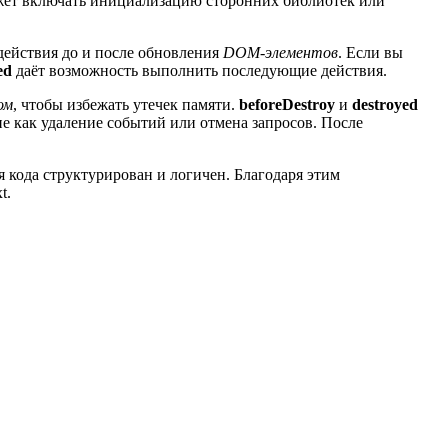
жет включать инициализацию сторонних библиотек или
действия до и после обновления
DOM-элементов
. Если вы
ed
даёт возможность выполнить последующие действия.
ом
, чтобы избежать утечек памяти.
beforeDestroy
и
destroyed
кие как удаление событий или отмена запросов. После
 кода структурирован и логичен. Благодаря этим
t.