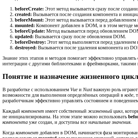
beforeCreate:
Этот метод вызывается сразу после создан
created:
Вызывается после создания компонента и инициа
beforeMount:
Этот метод вызывается перед добавлением
mounted:
Компонент добавлен в DOM, и в этом методе 
beforeUpdate:
Метод вызывается перед обновлением DOM
updated:
Вызывается сразу после обновления DOM.
beforeDestroy:
Этот метод выполняется перед удалением
destroyed:
Вызывается после удаления компонента из D
Знание этих этапов и методов помогает эффективно управлять
интеграции с другими библиотеками и фреймворками, такими к
Понятие и назначение жизненного цик
В разработке с использованием
Vue
и
Nuxt
важную роль играют э
возможности для выполнения определённых операций в
коде
, 
разработчикам эффективно управлять состоянием и поведение
Каждый
компонент
имеет собственный
жизненный цикл
, кото
не инициализированы. На этом этапе можно использовать
befo
компонента
уже создан, и доступны все начальные
значения
.
Когда
компонент
добавлен в DOM, начинается фаза монтирован