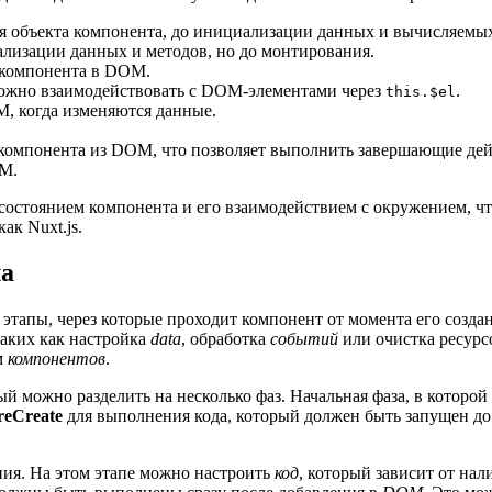
ия объекта компонента, до инициализации данных и вычисляемых
лизации данных и методов, но до монтирования.
 компонента в DOM.
можно взаимодействовать с DOM-элементами через
.
this.$el
, когда изменяются данные.
 компонента из DOM, что позволяет выполнить завершающие дей
OM.
 состоянием компонента и его взаимодействием с окружением, 
ак Nuxt.js.
ла
тапы, через которые проходит компонент от момента его создан
таких как настройка
data
, обработка
событий
или очистка ресурс
м
компонентов
.
рый можно разделить на несколько фаз. Начальная фаза, в которой
reCreate
для выполнения кода, который должен быть запущен до
ия. На этом этапе можно настроить
код
, который зависит от на