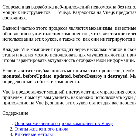
Современная разработка веб-приложений невозможна без испо
мощных инструментов — Vue.js. Разработка на Vue.js предоста
состояниях.
Важной частью этого процесса являются механизмы, известные
обновления и уничтожения компонентов, что является критич
использования этих хуков, а также то, как они интегрируются
Каждый Vue-компонент проходит через несколько этапов в св
этапы и как их можно использовать для улучшения логики пр
чтобы гарантировать актуальность отображаемой информации.
Если вы хотите глубже понять механизм этих процессов, необ
mounted
,
beforeUpdate
,
updated
,
beforeDestroy
и
destroyed
. М
определенные в объекте компонента.
Vue.js предоставляет мощный инструмент для управления сост
приведем, помогут вам увидеть, как можно использовать хуки
приложение на Vue.js, знание этих хуков станет для вас неоце
Содержание
Основы жизненного цикла компонентов Vue.js
Этапы жизненного цикла
Ключевые методы