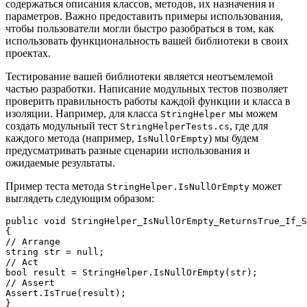
содержаться описания классов, методов, их назначения и
параметров. Важно предоставить примеры использования,
чтобы пользователи могли быстро разобраться в том, как
использовать функциональность вашей библиотеки в своих
проектах.
Тестирование вашей библиотеки является неотъемлемой
частью разработки. Написание модульных тестов позволяет
проверить правильность работы каждой функции и класса в
изоляции. Например, для класса
мы можем
StringHelper
создать модульный тест
, где для
StringHelperTests.cs
каждого метода (например,
) мы будем
IsNullOrEmpty
предусматривать разные сценарии использования и
ожидаемые результаты.
Пример теста метода
может
StringHelper.IsNullOrEmpty
выглядеть следующим образом:
public void StringHelper_IsNullOrEmpty_ReturnsTrue_If_S
{

// Arrange

string str = null;

// Act

bool result = StringHelper.IsNullOrEmpty(str);

// Assert

Assert.IsTrue(result);
