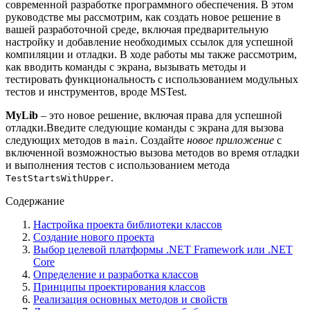
современной разработке программного обеспечения. В этом
руководстве мы рассмотрим, как создать новое решение в
вашей разработочной среде, включая предварительную
настройку и добавление необходимых ссылок для успешной
компиляции и отладки. В ходе работы мы также рассмотрим,
как вводить команды с экрана, вызывать методы и
тестировать функциональность с использованием модульных
тестов и инструментов, вроде MSTest.
MyLib
– это новое решение, включая права для успешной
отладки.Введите следующие команды с экрана для вызова
следующих методов в
. Создайте
новое приложение
с
main
включенной возможностью вызова методов во время отладки
и выполнения тестов с использованием метода
.
TestStartsWithUpper
Содержание
Настройка проекта библиотеки классов
Создание нового проекта
Выбор целевой платформы .NET Framework или .NET
Core
Определение и разработка классов
Принципы проектирования классов
Реализация основных методов и свойств