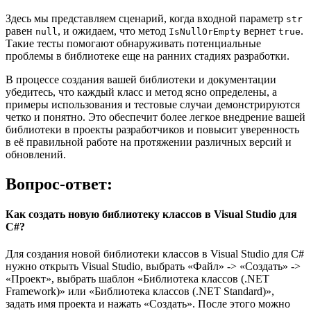
Здесь мы представляем сценарий, когда входной параметр
str
равен
, и ожидаем, что метод
вернет
.
null
IsNullOrEmpty
true
Такие тесты помогают обнаруживать потенциальные
проблемы в библиотеке еще на ранних стадиях разработки.
В процессе создания вашей библиотеки и документации
убедитесь, что каждый класс и метод ясно определены, а
примеры использования и тестовые случаи демонстрируются
четко и понятно. Это обеспечит более легкое внедрение вашей
библиотеки в проекты разработчиков и повысит уверенность
в её правильной работе на протяжении различных версий и
обновлений.
Вопрос-ответ:
Как создать новую библиотеку классов в Visual Studio для
C#?
Для создания новой библиотеки классов в Visual Studio для C#
нужно открыть Visual Studio, выбрать «Файл» -> «Создать» ->
«Проект», выбрать шаблон «Библиотека классов (.NET
Framework)» или «Библиотека классов (.NET Standard)»,
задать имя проекта и нажать «Создать». После этого можно