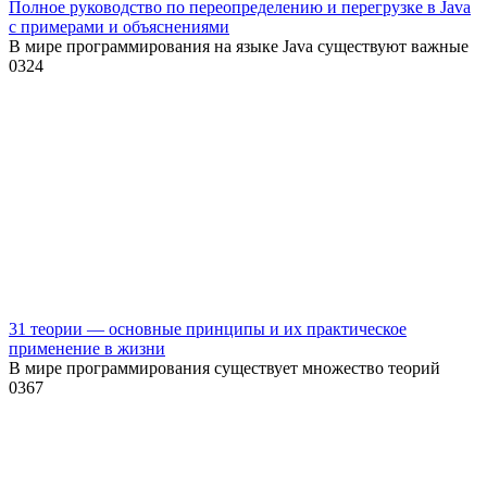
Полное руководство по переопределению и перегрузке в Java
с примерами и объяснениями
В мире программирования на языке Java существуют важные
0
324
31 теории — основные принципы и их практическое
применение в жизни
В мире программирования существует множество теорий
0
367