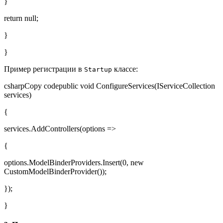
}
return null;
}
}
Пример регистрации в
классе:
Startup
csharpCopy codepublic void ConfigureServices(IServiceCollection
services)
{
services.AddControllers(options =>
{
options.ModelBinderProviders.Insert(0, new
CustomModelBinderProvider());
});
}