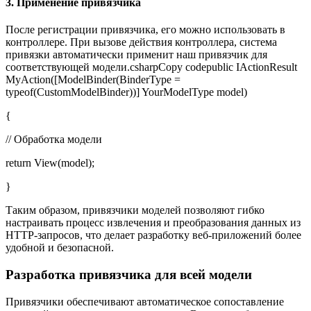
3. Применение привязчика
После регистрации привязчика, его можно использовать в
контроллере. При вызове действия контроллера, система
привязки автоматически применит наш привязчик для
соответствующей модели.csharpCopy codepublic IActionResult
MyAction([ModelBinder(BinderType =
typeof(CustomModelBinder))] YourModelType model)
{
// Обработка модели
return View(model);
}
Таким образом, привязчики моделей позволяют гибко
настраивать процесс извлечения и преобразования данных из
HTTP-запросов, что делает разработку веб-приложений более
удобной и безопасной.
Разработка привязчика для всей модели
Привязчики обеспечивают автоматическое сопоставление