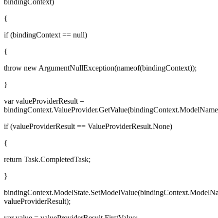
bindingContext)
{
if (bindingContext == null)
{
throw new ArgumentNullException(nameof(bindingContext));
}
var valueProviderResult =
bindingContext.ValueProvider.GetValue(bindingContext.ModelName
if (valueProviderResult == ValueProviderResult.None)
{
return Task.CompletedTask;
}
bindingContext.ModelState.SetModelValue(bindingContext.ModelN
valueProviderResult);
var value = valueProviderResult.FirstValue;