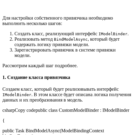
Для настройки собственного привязчика необходимо
выполнить несколько шагов:
Создать класс, реализующий интерфейс
.
IModelBinder
Реализовать метод
, который будет
BindModelAsync
содержать логику привязки модели.
Зарегистрировать привязчик в системе привязки
модели.
Рассмотрим каждый шаг подробнее.
1. Создание класса привязчика
Создаем класс, который будет реализовывать интерфейс
. В этом классе будет описана логика получения
IModelBinder
данных и их преобразования в модель.
csharpCopy codepublic class CustomModelBinder : IModelBinder
{
public Task BindModelAsync(ModelBindingContext