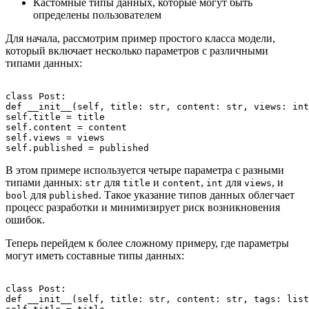
Кастомные типы данных, которые могут быть
определены пользователем
Для начала, рассмотрим пример простого класса модели,
который включает несколько параметров с различными
типами данных:
class Post:

def __init__(self, title: str, content: str, views: int
self.title = title

self.content = content

self.views = views

В этом примере используется четыре параметра с разными
типами данных:
для
и
,
для
, и
str
title
content
int
views
для
. Такое указание типов данных облегчает
bool
published
процесс разработки и минимизирует риск возникновения
ошибок.
Теперь перейдем к более сложному примеру, где параметры
могут иметь составные типы данных:
class Post:

def __init__(self, title: str, content: str, tags: list