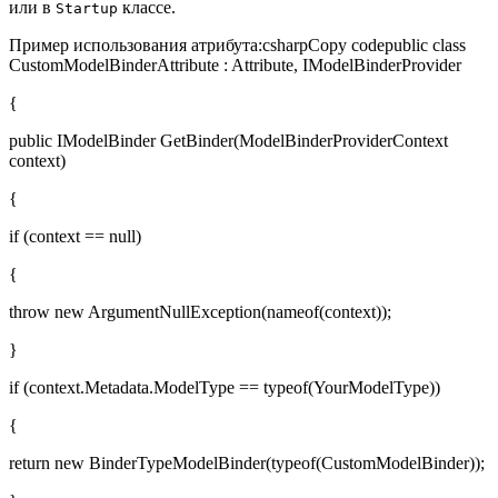
или в
классе.
Startup
Пример использования атрибута:csharpCopy codepublic class
CustomModelBinderAttribute : Attribute, IModelBinderProvider
{
public IModelBinder GetBinder(ModelBinderProviderContext
context)
{
if (context == null)
{
throw new ArgumentNullException(nameof(context));
}
if (context.Metadata.ModelType == typeof(YourModelType))
{
return new BinderTypeModelBinder(typeof(CustomModelBinder));