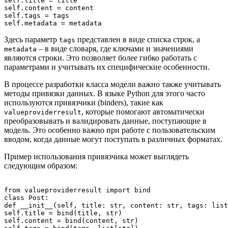
self.title = title

self.content = content

self.tags = tags

Здесь параметр
представлен в виде списка строк, а
tags
– в виде словаря, где ключами и значениями
metadata
являются строки. Это позволяет более гибко работать с
параметрами и учитывать их специфические особенности.
В процессе разработки класса модели важно также учитывать
методы привязки данных. В языке Python для этого часто
используются привязчики (binders), такие как
, которые помогают автоматически
valueproviderresult
преобразовывать и валидировать данные, поступающие в
модель. Это особенно важно при работе с пользовательским
вводом, когда данные могут поступать в различных форматах.
Пример использования привязчика может выглядеть
следующим образом:
from valueproviderresult import bind

class Post:

def __init__(self, title: str, content: str, tags: list
self.title = bind(title, str)

self.content = bind(content, str)
