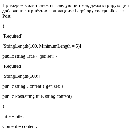
Примером может служить следующий код, демонстрирующий
добавление атрибутов валидации:csharpCopy codepublic class
Post
{
[Required]
[StringLength(100, MinimumLength = 5)]
public string Title { get; set; }
[Required]
[StringLength(500)]
public string Content { get; set; }
public Post(string title, string content)
{
Title = title;
Content = content;