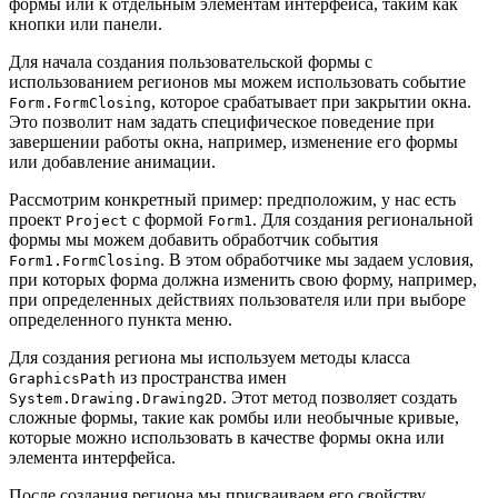
формы или к отдельным элементам интерфейса, таким как
кнопки или панели.
Для начала создания пользовательской формы с
использованием регионов мы можем использовать событие
, которое срабатывает при закрытии окна.
Form.FormClosing
Это позволит нам задать специфическое поведение при
завершении работы окна, например, изменение его формы
или добавление анимации.
Рассмотрим конкретный пример: предположим, у нас есть
проект
с формой
. Для создания региональной
Project
Form1
формы мы можем добавить обработчик события
. В этом обработчике мы задаем условия,
Form1.FormClosing
при которых форма должна изменить свою форму, например,
при определенных действиях пользователя или при выборе
определенного пункта меню.
Для создания региона мы используем методы класса
из пространства имен
GraphicsPath
. Этот метод позволяет создать
System.Drawing.Drawing2D
сложные формы, такие как ромбы или необычные кривые,
которые можно использовать в качестве формы окна или
элемента интерфейса.
После создания региона мы присваиваем его свойству