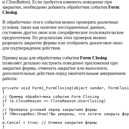
и
CloseButton
). Если требуется изменить поведение при
закрытии, необходимо добавить обработчик события
Form
Closing
.
В обработчике этого события можно проверять различные
условия, такие как наличие несохраненных данных,
состояние других окон или специфические пользовательские
предпочтения. По результатам этих проверок можно
разрешить закрытие формы или отобразить диалоговое окно
для подтверждения действия.
Пример кода для обработчика события
Form Closing
позволяет детально настроить поведение приложения при
закрытии формы, отменить закрытие или выполнить
дополнительные действия перед окончательным завершением
работы:
private void Form1_FormClosing(object sender, FormClosi
{

// Пример обработчика события Form Closing

if (е.CloseReason == CloseReason.UserClosing)

{

// Проверка условий перед закрытием формы

if (MessageBox.Show("Вы уверены, что хотите закрыть фор
{

e.Cancel = true; // Отмена закрытия формы

}
