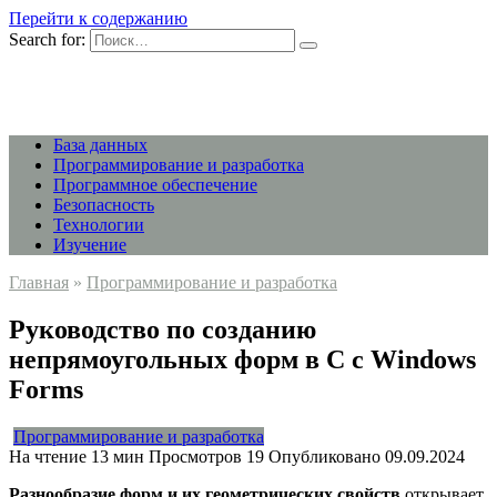
Перейти к содержанию
Search for:
База данных
Программирование и разработка
Программное обеспечение
Безопасность
Технологии
Изучение
Главная
»
Программирование и разработка
Руководство по созданию
непрямоугольных форм в C с Windows
Forms
Программирование и разработка
На чтение
13 мин
Просмотров
19
Опубликовано
09.09.2024
Разнообразие форм и их геометрических свойств
открывает