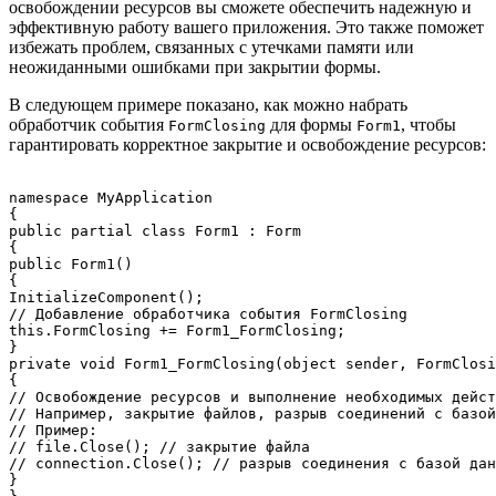
освобождении ресурсов вы сможете обеспечить надежную и
эффективную работу вашего приложения. Это также поможет
избежать проблем, связанных с утечками памяти или
неожиданными ошибками при закрытии формы.
В следующем примере показано, как можно набрать
обработчик события
для формы
, чтобы
FormClosing
Form1
гарантировать корректное закрытие и освобождение ресурсов:
namespace MyApplication

{

public partial class Form1 : Form

{

public Form1()

{

InitializeComponent();

// Добавление обработчика события FormClosing

this.FormClosing += Form1_FormClosing;

}

private void Form1_FormClosing(object sender, FormClosi
{

// Освобождение ресурсов и выполнение необходимых дейст
// Например, закрытие файлов, разрыв соединений с базой
// Пример:

// file.Close(); // закрытие файла

// connection.Close(); // разрыв соединения с базой дан
}
