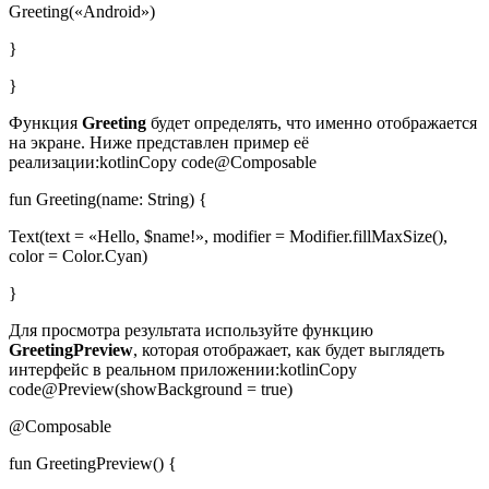
Greeting(«Android»)
}
}
Функция
Greeting
будет определять, что именно отображается
на экране. Ниже представлен пример её
реализации:kotlinCopy code@Composable
fun Greeting(name: String) {
Text(text = «Hello, $name!», modifier = Modifier.fillMaxSize(),
color = Color.Cyan)
}
Для просмотра результата используйте функцию
GreetingPreview
, которая отображает, как будет выглядеть
интерфейс в реальном приложении:kotlinCopy
code@Preview(showBackground = true)
@Composable
fun GreetingPreview() {