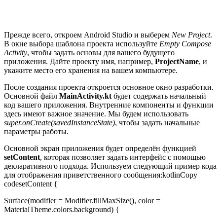
Прежде всего, откроем Android Studio и выберем
New Project
.
В окне выбора шаблона проекта используйте
Empty Compose
Activity
, чтобы задать основы для вашего будущего
приложения. Дайте проекту имя, например,
ProjectName
, и
укажите место его хранения на вашем компьютере.
После создания проекта откроется основное окно разработки.
Основной файл
MainActivity.kt
будет содержать начальный
код вашего приложения. Внутренние компоненты и функции
здесь имеют важное значение. Мы будем использовать
super.onCreate(savedInstanceState)
, чтобы задать начальные
параметры работы.
Основной экран приложения будет определён функцией
setContent
, которая позволяет задать интерфейс с помощью
декларативного подхода. Используем следующий пример кода
для отображения приветственного сообщения:kotlinCopy
codesetContent {
Surface(modifier = Modifier.fillMaxSize(), color =
MaterialTheme.colors.background) {