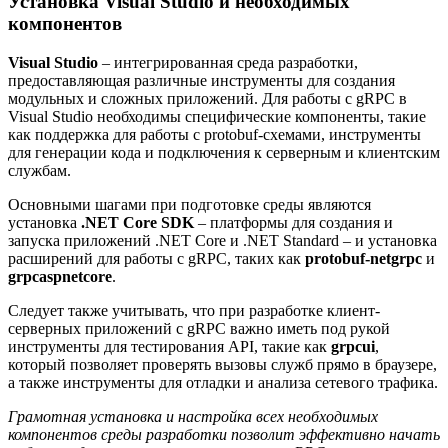
Установка Visual Studio и необходимых
компонентов
Visual Studio
– интегрированная среда разработки,
предоставляющая различные инструменты для создания
модульных и сложных приложений. Для работы с gRPC в
Visual Studio необходимы специфические компоненты, такие
как поддержка для работы с protobuf-схемами, инструменты
для генерации кода и подключения к серверным и клиентским
службам.
Основными шагами при подготовке среды являются
установка
.NET Core SDK
– платформы для создания и
запуска приложений .NET Core и .NET Standard – и установка
расширений для работы с gRPC, таких как
protobuf-netgrpc
и
grpcaspnetcore
.
Следует также учитывать, что при разработке клиент-
серверных приложений с gRPC важно иметь под рукой
инструменты для тестирования API, такие как
grpcui
,
который позволяет проверять вызовы служб прямо в браузере,
а также инструменты для отладки и анализа сетевого трафика.
Грамотная установка и настройка всех необходимых
компонентов среды разработки позволит эффективно начать