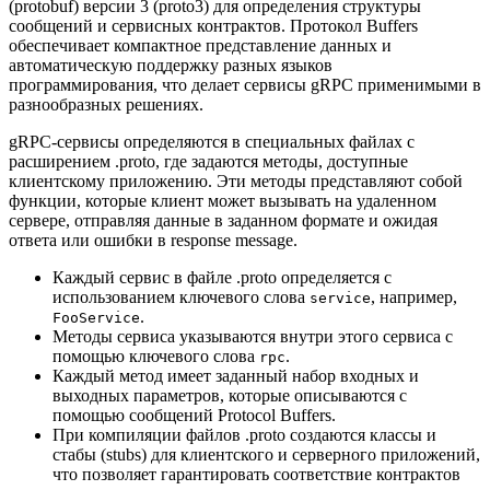
(protobuf) версии 3 (proto3) для определения структуры
сообщений и сервисных контрактов. Протокол Buffers
обеспечивает компактное представление данных и
автоматическую поддержку разных языков
программирования, что делает сервисы gRPC применимыми в
разнообразных решениях.
gRPC-сервисы определяются в специальных файлах с
расширением .proto, где задаются методы, доступные
клиентскому приложению. Эти методы представляют собой
функции, которые клиент может вызывать на удаленном
сервере, отправляя данные в заданном формате и ожидая
ответа или ошибки в response message.
Каждый сервис в файле .proto определяется с
использованием ключевого слова
, например,
service
.
FooService
Методы сервиса указываются внутри этого сервиса с
помощью ключевого слова
.
rpc
Каждый метод имеет заданный набор входных и
выходных параметров, которые описываются с
помощью сообщений Protocol Buffers.
При компиляции файлов .proto создаются классы и
стабы (stubs) для клиентского и серверного приложений,
что позволяет гарантировать соответствие контрактов