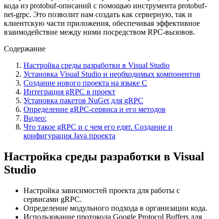
кода из protobuf-описаний с помощью инструмента protobuf-
net-grpc. Это позволит нам создать как серверную, так и
клиентскую части приложения, обеспечивая эффективное
взаимодействие между ними посредством RPC-вызовов.
Содержание
Настройка среды разработки в Visual Studio
Установка Visual Studio и необходимых компонентов
Создание нового проекта на языке C
Интеграция gRPC в проект
Установка пакетов NuGet для gRPC
Определение gRPC-сервиса и его методов
Видео:
Что такое gRPC и с чем его едят. Создание и
конфигурация Java проекта
Настройка среды разработки в Visual
Studio
Настройка зависимостей проекта для работы с
сервисами gRPC.
Определение модульного подхода в организации кода.
Использование протокола Google Protocol Buffers для