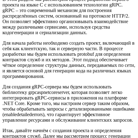
проекта на языке C с использованием технологии gRPC.
gRPC – это современный механизм для построения
распределённых систем, основанный на протоколе HTTP/2.
Он позволяет эффективно организовывать взаимодействие
между различными сервисами, используя средства
кодогенерации и сериализации данных.
Для начала работы необходимо создать проект, включающий в
себя как клиентскую, так и серверную части. В процессе
разработки мы будем использовать protobuf для определения
контрактов служб и их методов. Этот подход обеспечивает
чёткое определение структуры данных, передаваемых по сети,
и является основой для генерации кода на различных языках
программирования.
Для создания gRPC-сервера мы будем использовать
библиотеку grpcaspnetcoreserver, которая позволяет легко
интегрировать gRPC-сервисы в приложения на платформе
.NET Core. Кроме того, мы настроим сервер таким образом,
чтобы обрабатывать запросы с детализированными ошибками
(enabledetailederrors), что гарантирует эффективное
управление ресурсами и обслуживание клиентских запросов.
Итак, давайте начнём с создания проекта и определения
контрактов служб. Далее мы рассмотрим процесс генерации