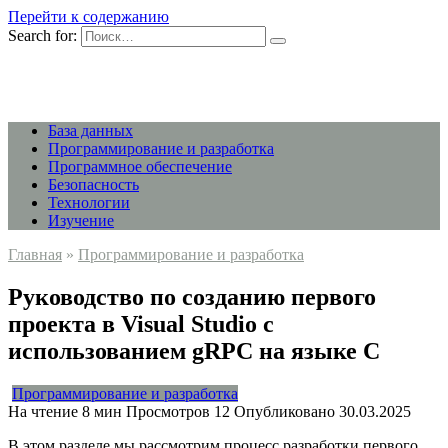
Перейти к содержанию
Search for:
База данных
Программирование и разработка
Программное обеспечение
Безопасность
Технологии
Изучение
Главная
»
Программирование и разработка
Руководство по созданию первого
проекта в Visual Studio с
использованием gRPC на языке C
Программирование и разработка
На чтение
8 мин
Просмотров
12
Опубликовано
30.03.2025
В этом разделе мы рассмотрим процесс разработки первого