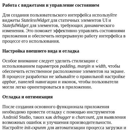
Работа с виджетами и управление состоянием
Для создания пользовательского интерфейса используйте
виджеты
StatelessWidget
для статичных элементов UI и
StatefulWidget
для элементов, требующих динамического
изменения. Это поможет эффективно управлять состояниями
приложения и обеспечить непрерывную работу интерфейса в
процессе его использования.
Настройка внешнего вида и отладка
Особое внимание следует уделить стилизации с
использованием параметров
padding
,
margin
и
width
, чтобы
обеспечить естественное расположение элементов на экране.
В процессе разработки не забывайте о правильной настройке
appbar
, панелей навигации и иконок, чтобы пользователи
могли легко ориентироваться в приложении.
Отладка и оптимизация
После создания основного функционала приложения
необходимо провести отладку с помощью инструментов
Android Studio, таких как
debugger
и
charcount
, для выявления
возможных ошибок и улучшения производительности.
Настройте
init-скрипт
для автоматизации процесса загрузки и