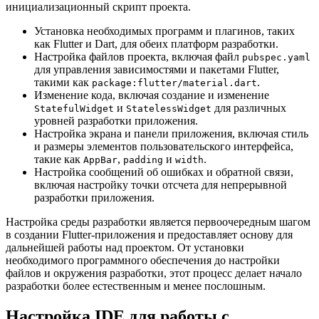
инициализационный скрипт проекта.
Установка необходимых программ и плагинов, таких
как Flutter и Dart, для обеих платформ разработки.
Настройка файлов проекта, включая файл
pubspec.yaml
для управления зависимостями и пакетами Flutter,
такими как
.
package:flutter/material.dart
Изменение кода, включая создание и изменение
и
для различных
StatefulWidget
StatelessWidget
уровней разработки приложения.
Настройка экрана и панели приложения, включая стиль
и размеры элементов пользовательского интерфейса,
такие как
,
и
.
AppBar
padding
width
Настройка сообщений об ошибках и обратной связи,
включая настройку точки отсчета для непрерывной
разработки приложения.
Настройка среды разработки является первоочередным шагом
в создании Flutter-приложения и предоставляет основу для
дальнейшей работы над проектом. От установки
необходимого программного обеспечения до настройки
файлов и окружения разработки, этот процесс делает начало
разработки более естественным и менее послошным.
Настройка IDE для работы с