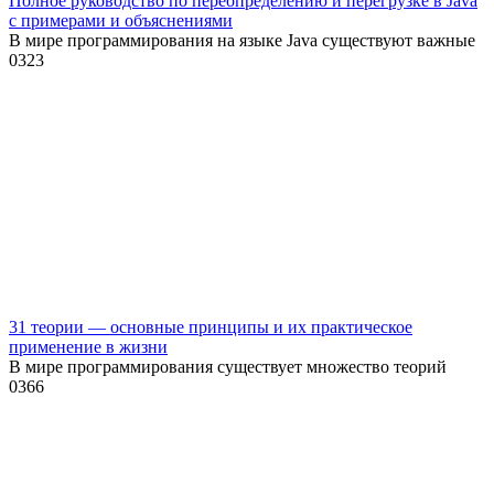
Полное руководство по переопределению и перегрузке в Java
с примерами и объяснениями
В мире программирования на языке Java существуют важные
0
323
31 теории — основные принципы и их практическое
применение в жизни
В мире программирования существует множество теорий
0
366