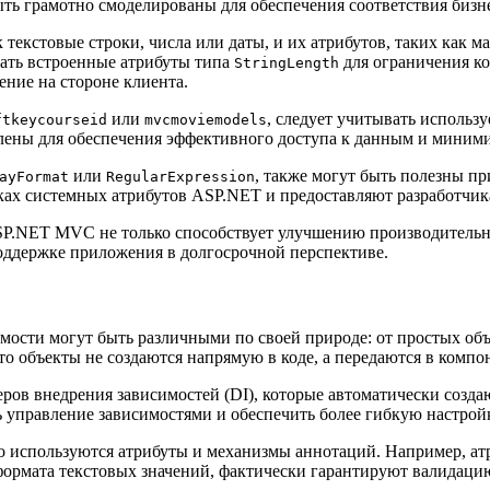
ть грамотно смоделированы для обеспечения соответствия бизн
 текстовые строки, числа или даты, и их атрибутов, таких как 
овать встроенные атрибуты типа
для ограничения ко
StringLength
ение на стороне клиента.
или
, следует учитывать использ
ftkeycourseid
mvcmoviemodels
ены для обеспечения эффективного доступа к данным и минимиз
или
, также могут быть полезны п
ayFormat
RegularExpression
ках системных атрибутов ASP.NET и предоставляют разработчик
SP.NET MVC не только способствует улучшению производительно
оддержке приложения в долгосрочной перспективе.
мости могут быть различными по своей природе: от простых о
то объекты не создаются напрямую в коде, а передаются в комп
ров внедрения зависимостей (DI), которые автоматически созда
ь управление зависимостями и обеспечить более гибкую настрой
используются атрибуты и механизмы аннотаций. Например, атриб
 формата текстовых значений, фактически гарантируют валидаци