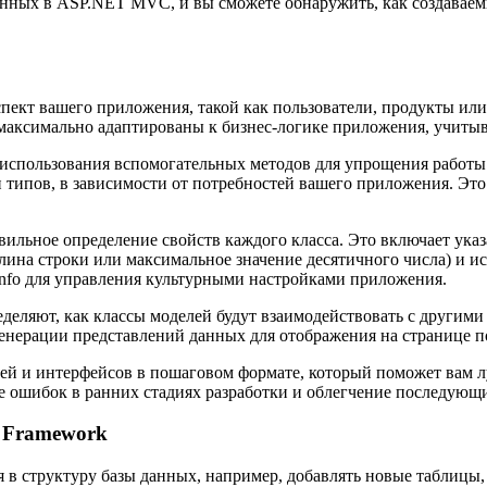
анных в ASP.NET MVC, и вы сможете обнаружить, как создавае
пект вашего приложения, такой как пользователи, продукты ил
максимально адаптированы к бизнес-логике приложения, учитыв
ь использования вспомогательных методов для упрощения работ
типов, в зависимости от потребностей вашего приложения. Это
ильное определение свойств каждого класса. Это включает указа
на строки или максимальное значение десятичного числа) и исп
eInfo для управления культурными настройками приложения.
еделяют, как классы моделей будут взаимодействовать с другим
енерации представлений данных для отображения на странице п
ей и интерфейсов в пошаговом формате, который поможет вам л
е ошибок в ранних стадиях разработки и облегчение последующи
y Framework
я в структуру базы данных, например, добавлять новые таблицы