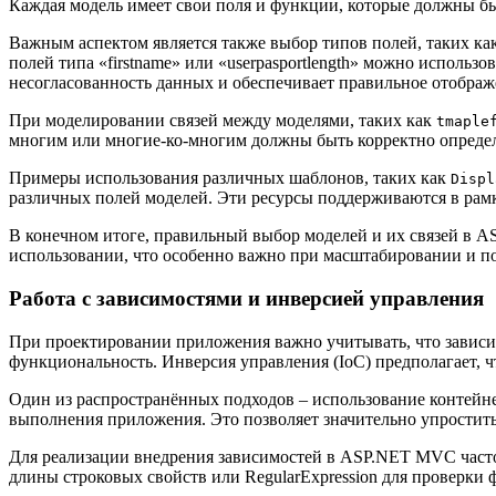
Каждая модель имеет свои поля и функции, которые должны бы
Важным аспектом является также выбор типов полей, таких как
полей типа «firstname» или «userpasportlength» можно использ
несогласованность данных и обеспечивает правильное отображ
При моделировании связей между моделями, таких как
tmaple
многим или многие-ко-многим должны быть корректно определ
Примеры использования различных шаблонов, таких как
Displ
различных полей моделей. Эти ресурсы поддерживаются в рам
В конечном итоге, правильный выбор моделей и их связей в A
использовании, что особенно важно при масштабировании и п
Работа с зависимостями и инверсией управления
При проектировании приложения важно учитывать, что зависи
функциональность. Инверсия управления (IoC) предполагает, ч
Один из распространённых подходов – использование контейне
выполнения приложения. Это позволяет значительно упростит
Для реализации внедрения зависимостей в ASP.NET MVC часто 
длины строковых свойств или RegularExpression для проверки