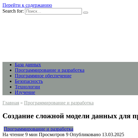
Перейти к содержанию
Search for:
База данных
Программирование и разработка
Программное обеспечение
Безопасность
Технологии
Изучение
Главная
»
Программирование и разработка
Создание сложной модели данных для
Программирование и разработка
На чтение
9 мин
Просмотров
9
Опубликовано
13.03.2025