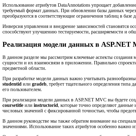
Использование атрибутов DataAnnotations упрощает добавлени
требуемый формат данных. При обновлении базы данных через 
преобразуются в соответствующие ограничения таблиц в базе 
Инверсия управления и внедрение зависимостей становятся о
способствуют улучшению тестируемости, расширяемости и обще
Реализация модели данных в ASP.NET
В данном разделе мы рассмотрим ключевые аспекты создания 
сущности и их взаимосвязи в приложении. Правильно спроект
предметной области.
При разработке модели данных важно учитывать разнообразные
studentid
или
gradeb
, требует тщательного определения типа
его пользователем.
При реализации модели данных в ASP.NET MVC вы будете созда
coursetitle
или
instructorid
, которые точно определяют данные 
числовых значений с фиксированной точностью, чтобы предот
В данном руководстве мы также обратим внимание на специал
значениями. Использование таких атрибутов особенно важно и