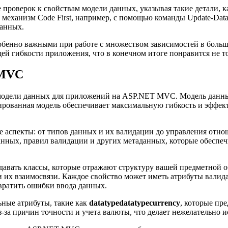
е проверок к свойствам модели данных, указывая такие детали,
механизм Code First, например, с помощью команды Update-Data
данных.
собенно важными при работе с множеством зависимостей в бол
й гибкости приложения, что в конечном итоге понравится не то
 MVC
модели данных для приложений на ASP.NET MVC. Модель данных
ированная модель обеспечивает максимальную гибкость и эффек
 аспекты: от типов данных и их валидации до управления отно
 данных, правил валидации и других метаданных, которые обесп
вать классы, которые отражают структуру вашей предметной обл
и их взаимосвязи. Каждое свойство может иметь атрибуты валид
вратить ошибки ввода данных.
ьные атрибуты, такие как
datatypedatatypecurrency
, которые пр
з-за причин точности и учета валюты, что делает нежелательно