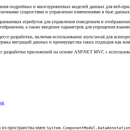
ния подробных и многоуровневых моделей данных для веб-прил
зличными сущностями и управлении изменениями в базе данных
раиваемых атрибутов для управления поведением и отображение
тображения, а также введение параметров для упрощения взаим
ессе разработки, включая использование async/await для асинх
держка миграций данных и преимущества таких подходов как ко
сс разработки приложений на основе ASP.NET MVC с использова
rk
в из пространства имен
System.ComponentModel.DataAnnotatio