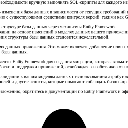
 необходимости вручную выполнять SQL-скрипты для каждого из
изменения базы данных в зависимости от текущих требований в
ию с существующими средствами контроля версий, такими как Gi
 структуре базы данных через механизмы Entity Framework.
грации на основе изменений в моделях данных вашего приложени
ия структуры базы данных становится нежелательной.
лях данных приложения. Это может включать добавление новых 
 базы данных.
енты Entity Framework для создания миграции, которая автома
аботки и поддержки приложений, освобождая разработчиков от не
алидации к вашим моделям данных с использованием атрибутов 
полей и другие аспекты, которые помогают соблюдать бизнес-пр
иложению, обратитесь к документации по Entity Framework и оф