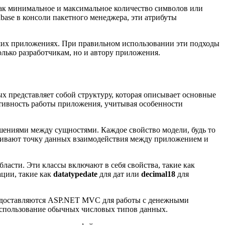
 как минимальное и максимальное количество символов или
base в консоли пакетного менеджера, эти атрибуты
ьших приложениях. При правильном использовании эти подходы
лько разработчикам, но и автору приложения.
 представляет собой структуру, которая описывает основные
тивность работы приложения, учитывая особенности
шениями между сущностями. Каждое свойство модели, будь то
ечивают точку данных взаимодействия между приложением и
асти. Эти классы включают в себя свойства, такие как
ации, такие как
datatypedate
для дат или
decimal18
для
едоставляются ASP.NET MVC для работы с денежными
 использование обычных числовых типов данных.