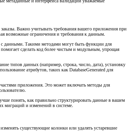
мые метаданные и интерфейса валидации уважаемые
и заказы. Важно учитывать требования вашего приложения при
ая возможные ограничения и требования к данным.
ы с данными. Такими методами могут быть функции для
 помогает сделать код более чистым и модульным, упрощая
ние типов данных (например, строка, число, дата), установку
ользование атрибутов, таких как DatabaseGenerated для
и частями приложения. Это может включать методы для
ользователю.
учше понять, как правильно структурировать данные в вашем
х миграций и изменений в системе.
, изменять существующие колонки или удалять устаревшие