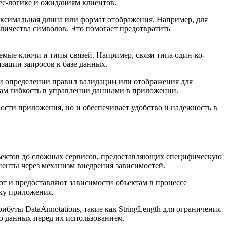
ес-логике и ожиданиям клиентов.
максимальная длина или формат отображения. Например, для
личества символов. Это помогает предотвратить
уемые ключи и типы связей. Например, связи типа один-ко-
ации запросов к базе данных.
ри определении правил валидации или отображения для
ам гибкость в управлении данными в приложении.
сти приложения, но и обеспечивает удобство и надежность в
бъектов до сложных сервисов, предоставляющих специфическую
оненты через механизм внедрения зависимостей.
ют и предоставляют зависимости объектам в процессе
ку приложения.
уты DataAnnotations, такие как StringLength для ограничения
ю данных перед их использованием.