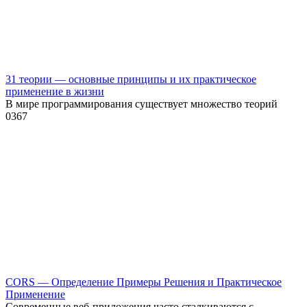
31 теории — основные принципы и их практическое
применение в жизни
В мире программирования существует множество теорий
0
367
CORS — Определение Примеры Решения и Практическое
Применение
Современные веб-приложения часто сталкиваются с