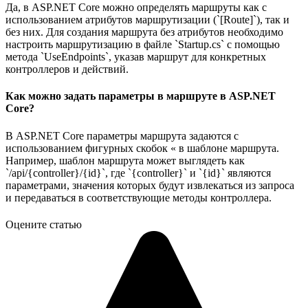
Да, в ASP.NET Core можно определять маршруты как с
использованием атрибутов маршрутизации (`[Route]`), так и
без них. Для создания маршрута без атрибутов необходимо
настроить маршрутизацию в файле `Startup.cs` с помощью
метода `UseEndpoints`, указав маршрут для конкретных
контроллеров и действий.
Как можно задать параметры в маршруте в ASP.NET
Core?
В ASP.NET Core параметры маршрута задаются с
использованием фигурных скобок « в шаблоне маршрута.
Например, шаблон маршрута может выглядеть как
`/api/{controller}/{id}`, где `{controller}` и `{id}` являются
параметрами, значения которых будут извлекаться из запроса
и передаваться в соответствующие методы контроллера.
Оцените статью