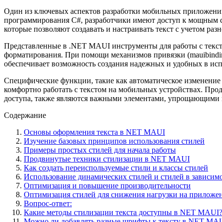
Один из ключевых аспектов разработки мобильных приложений 
программирования C#, разработчики имеют доступ к мощным ср
которые позволяют создавать и настраивать текст с учетом ра
Представленные в .NET MAUI инструменты для работы с текст
форматирования. При помощи механизмов привязки (mauibindin
обеспечивает возможность создания надежных и удобных в исп
Специфические функции, такие как автоматическое изменение ра
комфортно работать с текстом на мобильных устройствах. Про
доступа, также являются важными элементами, упрощающими 
Содержание
Основы оформления текста в NET MAUI
Изучение базовых принципов использования стилей
Примеры простых стилей для начала работы
Продвинутые техники стилизации в NET MAUI
Как создать переиспользуемые стили и классы стилей
Использование динамических стилей и стилей в зависимо
Оптимизация и повышение производительности
Оптимизация стилей для снижения нагрузки на приложе
Вопрос-ответ:
Какие методы стилизации текста доступны в NET MAUI
Можно ли добавлять разные шрифты к тексту в NET MA