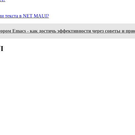
ии текста в NET MAUI?
тором Emacs - как достичь эффективности через советы и пр
I