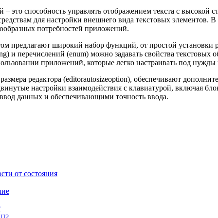
– это способность управлять отображением текста с высокой с
едствам для настройки внешнего вида текстовых элементов. В э
знообразных потребностей приложений.
ом предлагают широкий набор функций, от простой установки р
g) и перечислений (enum) можно задавать свойства текстовых 
ользовании приложений, которые легко настраивать под нужды 
змера редактора (editorautosizeoption), обеспечивают дополнит
двинутые настройки взаимодействия с клавиатурой, включая бл
ввод данных и обеспечивающими точность ввода.
сти от состояния
ние
?
UI?