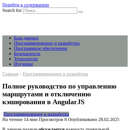
Перейти к содержанию
Search for:
База данных
Программирование и разработка
Программное обеспечение
Безопасность
Технологии
Изучение
Главная
»
Программирование и разработка
Полное руководство по управлению
маршрутами и отключению
кэширования в AngularJS
Программирование и разработка
На чтение
14 мин
Просмотров
8
Опубликовано
28.02.2025
В данном разделе
обсуждается
важность правильной