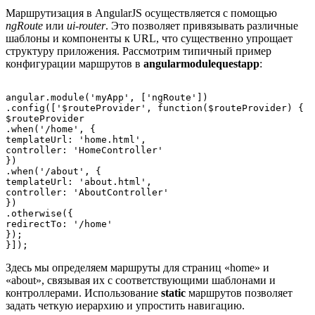
Маршрутизация в AngularJS осуществляется с помощью
ngRoute
или
ui-router
. Это позволяет привязывать различные
шаблоны и компоненты к URL, что существенно упрощает
структуру приложения. Рассмотрим типичный пример
конфигурации маршрутов в
angularmodulequestapp
:
angular.module('myApp', ['ngRoute'])

.config(['$routeProvider', function($routeProvider) {

$routeProvider

.when('/home', {

templateUrl: 'home.html',

controller: 'HomeController'

})

.when('/about', {

templateUrl: 'about.html',

controller: 'AboutController'

})

.otherwise({

redirectTo: '/home'

});

Здесь мы определяем маршруты для страниц «home» и
«about», связывая их с соответствующими шаблонами и
контроллерами. Использование
static
маршрутов позволяет
задать четкую иерархию и упростить навигацию.