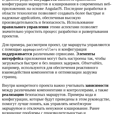
конфигурации маршрутов и кэширования в современных веб-
приложениях на основе AngularJS. Последние разработки в
области технологии позволяют создавать более быстрые и
надежные
applications
, обеспечивая высокую
производительность и безопасность. Использование
правильного управления
этими аспектами позволяет
значительно упростить процесс разработки и развертывания
проектов.
Для примера, рассмотрим проект, где маршруты управляются
с помощью
и конфигурация
appmapcontrollers
поддерживается
различными сервисами.
Элементы
интерфейса
приложения могут быть настроены так, чтобы
загружаться быстрее и без лишних задержек.
Observables
,
например, используются для обеспечения реактивного
взаимодействия компонентов и оптимизации
загрузки
страниц.
Внутри конкретного проекта важно учитывать
зависимости
между различными компонентами и контроллерами, а также
реализацию
безопасных маршрутов. Примеры кода и
конфигурации, которые будут приведены в этом руководстве,
помогут лучше понять, как управлять
менеджером
маршрутов
и отключать ненужное кэширование. Ранее
возникшие проблемы с производительностью и