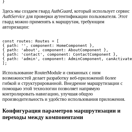
Здесь мы создаем гвард
AuthGuard
, который использует сервис
AuthService
для проверки аутентификации пользователя. Этот
гвард можно применять к маршрутам, требующим
авторизации:
const routes: Routes = [

{ path: '', component: HomeComponent },

{ path: 'about', component: AboutComponent },

{ path: 'contact', component: ContactComponent },

{ path: 'admin', component: AdminComponent, canActivate
Использование RouterModule и связанных с ним
возможностей делает разработку веб-приложений более
гибкой и структурированной. Внедрение маршрутизации с
помощью этой технологии позволяет напрямую
контролировать навигацию, улучшая общую
производительность и удобство использования приложения.
Конфигурация параметров маршрутизации и
переходы между компонентами