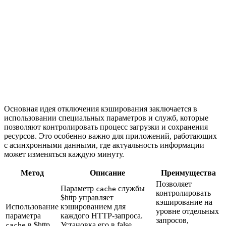
Основная идея отключения кэширования заключается в
использовании специальных параметров и служб, которые
позволяют контролировать процесс загрузки и сохранения
ресурсов. Это особенно важно для приложений, работающих
с асинхронными данными, где актуальность информации
может изменяться каждую минуту.
Метод
Описание
Преимущества
Позволяет
Параметр
службы
cache
контролировать
$http управляет
кэширование на
Использование
кэшированием для
уровне отдельных
параметра
каждого HTTP-запроса.
запросов,
в $http
Установка его в false
cache