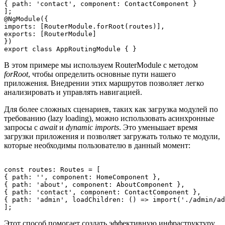
{ path: 'contact', component: ContactComponent }

];

@NgModule({

imports: [RouterModule.forRoot(routes)],

exports: [RouterModule]

})

В этом примере мы используем RouterModule с методом
forRoot
, чтобы определить основные пути нашего
приложения. Внедрении этих маршрутов позволяет легко
анализировать и управлять навигацией.
Для более сложных сценариев, таких как загрузка модулей по
требованию (lazy loading), можно использовать асинхронные
запросы с
await
и
dynamic imports
. Это уменьшает время
загрузки приложения и позволяет загружать только те модули,
которые необходимы пользователю в данный момент:
const routes: Routes = [

{ path: '', component: HomeComponent },

{ path: 'about', component: AboutComponent },

{ path: 'contact', component: ContactComponent },

{ path: 'admin', loadChildren: () => import('./admin/ad
Этот способ помогает создать эффективную инфраструктуру