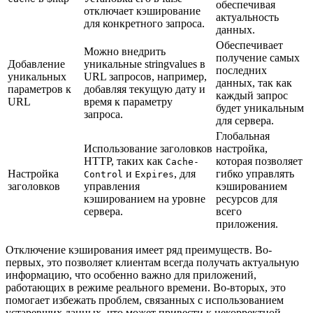
обеспечивая
отключает кэширование
актуальность
для конкретного запроса.
данных.
Обеспечивает
Можно внедрить
получение самых
Добавление
уникальные stringvalues в
последних
уникальных
URL запросов, например,
данных, так как
параметров к
добавляя текущую дату и
каждый запрос
URL
время к параметру
будет уникальным
запроса.
для сервера.
Глобальная
Использование заголовков
настройка,
HTTP, таких как
которая позволяет
Cache-
Настройка
и
, для
гибко управлять
Control
Expires
заголовков
управления
кэшированием
кэшированием на уровне
ресурсов для
сервера.
всего
приложения.
Отключение кэширования имеет ряд преимуществ. Во-
первых, это позволяет клиентам всегда получать актуальную
информацию, что особенно важно для приложений,
работающих в режиме реального времени. Во-вторых, это
помогает избежать проблем, связанных с использованием
устаревших данных, что может привести к некорректной