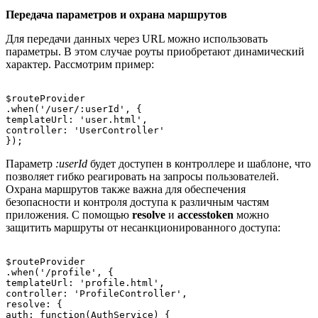
Передача параметров и охрана маршрутов
Для передачи данных через URL можно использовать
параметры. В этом случае роуты приобретают динамический
характер. Рассмотрим пример:
$routeProvider

.when('/user/:userId', {

templateUrl: 'user.html',

controller: 'UserController'

Параметр
:userId
будет доступен в контроллере и шаблоне, что
позволяет гибко реагировать на запросы пользователей.
Охрана маршрутов также важна для обеспечения
безопасности и контроля доступа к различным частям
приложения. С помощью
resolve
и
accesstoken
можно
защитить маршруты от несанкционированного доступа:
$routeProvider

.when('/profile', {

templateUrl: 'profile.html',

controller: 'ProfileController',

resolve: {

auth: function(AuthService) {
