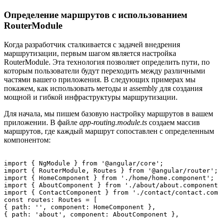
Определение маршрутов с использованием
RouterModule
Когда разработчик сталкивается с задачей внедрения
маршрутизации, первым шагом является настройка
RouterModule. Эта технология позволяет определить пути, по
которым пользователи будут переходить между различными
частями вашего приложения. В следующих примерах мы
покажем, как использовать методы и assembly для создания
мощной и гибкой инфраструктуры маршрутизации.
Для начала, мы пишем базовую настройку маршрутов в вашем
приложении. В файле
app-routing.module.ts
создаем массив
маршрутов, где каждый маршрут сопоставлен с определенным
компонентом:
import { NgModule } from '@angular/core';

import { RouterModule, Routes } from '@angular/router';

import { HomeComponent } from './home/home.component';

import { AboutComponent } from './about/about.component
import { ContactComponent } from './contact/contact.com
const routes: Routes = [

{ path: '', component: HomeComponent },

{ path: 'about', component: AboutComponent },
