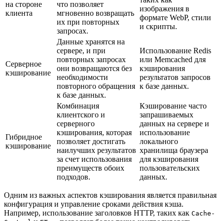
на стороне
что позволяет
изображения в
клиента
мгновенно возвращать
формате WebP, стили
их при повторных
и скрипты.
запросах.
Данные хранятся на
сервере, и при
Использование Redis
повторных запросах
или Memcached для
Серверное
они возвращаются без
кэширования
кэширование
необходимости
результатов запросов
повторного обращения
к базе данных.
к базе данных.
Комбинация
Кэширование часто
клиентского и
запрашиваемых
серверного
данных на сервере и
кэширования, которая
использование
Гибридное
позволяет достигать
локального
кэширование
наилучших результатов
хранилища браузера
за счет использования
для кэширования
преимуществ обоих
пользовательских
подходов.
данных.
Одним из важных аспектов кэширования является правильная
конфигурация и управление сроками действия кэша.
Например, использование заголовков HTTP, таких как
Cache-