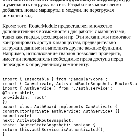
и уменьшить нагрузку на сеть. Разработчик может легко
добавлять новые маршруты и модули, не перегружая
исходный код.
Кроме того, RouterModule предоставляет множество
дополнительных возможностей для работы с маршрутами,
таких как гварды, резолверы и пр. Эти механизмы помогают
контролировать доступ к маршрутам, предварительно
загружать данные и выполнять другие важные функции.
Например, использование гвардов позволяет проверить,
имеет ли пользователь необходимые права доступа перед
переходом к определенному компоненту:
import { Injectable } from '@angular/core';

import { CanActivate, ActivatedRouteSnapshot, RouterSta
import { AuthService } from './auth.service';

@Injectable({

providedIn: 'root'

})

export class AuthGuard implements CanActivate {

constructor(private authService: AuthService) {}

canActivate(

next: ActivatedRouteSnapshot,

state: RouterStateSnapshot): boolean {

return this.authService.isAuthenticated();

}
